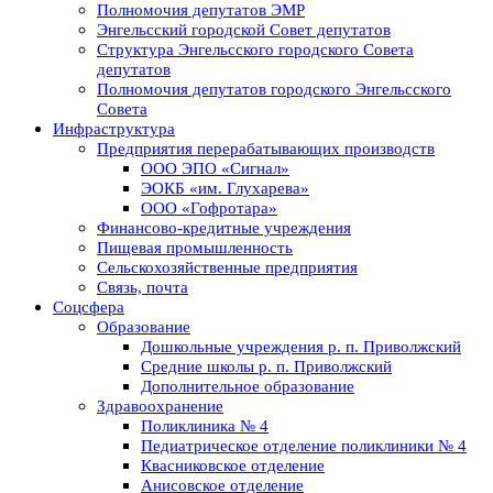
Полномочия депутатов ЭМР
Энгельсский городской Совет депутатов
Структура Энгельсского городского Совета
депутатов
Полномочия депутатов городского Энгельсского
Совета
Инфраструктура
Предприятия перерабатывающих производств
ООО ЭПО «Сигнал»
ЭОКБ «им. Глухарева»
ООО «Гофротара»
Финансово-кредитные учреждения
Пищевая промышленность
Сельскохозяйственные предприятия
Связь, почта
Соцсфера
Образование
Дошкольные учреждения р. п. Приволжский
Средние школы р. п. Приволжский
Дополнительное образование
Здравоохранение
Поликлиника № 4
Педиатрическое отделение поликлиники № 4
Квасниковское отделение
Анисовское отделение