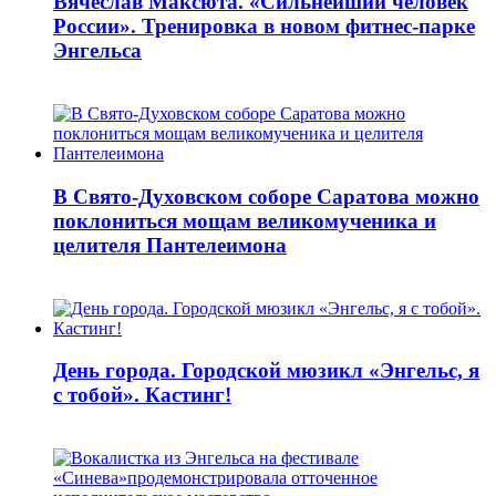
Вячеслав Максюта. «Сильнейший человек
России». Тренировка в новом фитнес-парке
Энгельса
В Свято-Духовском соборе Саратова можно
поклониться мощам великомученика и
целителя Пантелеимона
День города. Городской мюзикл «Энгельс, я
с тобой». Кастинг!