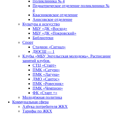
Поликлиника № 4
Педиатрическое отделение поликлиники №
4
Квасниковское отделение
Анисовское отделение
Культура и искусство
МБУ «ДК «Восход»
МБУ «ДК «Покровский»
Библиотеки
Спорт
Стадион «Сигнал»
ДЮСШ — 1
Клубы «МБУ Энгельсская молодежь». Расписание
занятий клубов.
СТЦ «Старт»
ПМК «Сатурн»
ПМК «Лагуна»
ДМО «Сантос»
ПМК «Ровесник»
ПМК «Чемпион»
ФК «Старт +»
Молодёжная политика
Коммунальная сфера
Азбука потребителя ЖКХ
Тарифы по ЖКХ