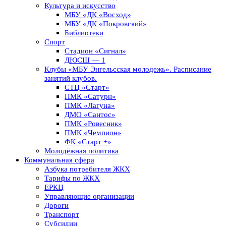
Культура и искусство
МБУ «ДК «Восход»
МБУ «ДК «Покровский»
Библиотеки
Спорт
Стадион «Сигнал»
ДЮСШ — 1
Клубы «МБУ Энгельсская молодежь». Расписание
занятий клубов.
СТЦ «Старт»
ПМК «Сатурн»
ПМК «Лагуна»
ДМО «Сантос»
ПМК «Ровесник»
ПМК «Чемпион»
ФК «Старт +»
Молодёжная политика
Коммунальная сфера
Азбука потребителя ЖКХ
Тарифы по ЖКХ
ЕРКЦ
Управляющие организации
Дороги
Транспорт
Субсидии