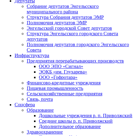
Депутаты
Собрание депутатов Энгельсского
муниципального района
Структура Собрания депутатов ЭМР
Полномочия депутатов ЭМР
Энгельсский городской Совет депутатов
Структура Энгельсского городского Совета
депутатов
Полномочия депутатов городского Энгельсского
Совета
Инфраструктура
Предприятия перерабатывающих производств
ООО ЭПО «Сигнал»
ЭОКБ «им. Глухарева»
ООО «Гофротара»
Финансово-кредитные учреждения
Пищевая промышленность
Сельскохозяйственные предприятия
Связь, почта
Соцсфера
Образование
Дошкольные учреждения р. п. Приволжский
Средние школы р. п. Приволжский
Дополнительное образование
Здравоохранение