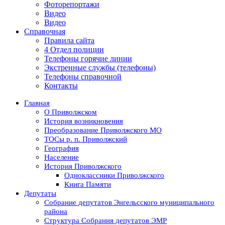
Фоторепортажи
Видео
Видео
Справочная
Правила сайта
4 Отдел полиции
Телефоны горячие линии
Экстренные службы (телефоны)
Телефоны справочной
Контакты
Главная
О Приволжском
История возникновения
Преобразование Приволжского МО
ТОСы р. п. Приволжский
География
Население
История Приволжского
Одноклассники Приволжского
Книга Памяти
Депутаты
Собрание депутатов Энгельсского муниципального
района
Структура Собрания депутатов ЭМР