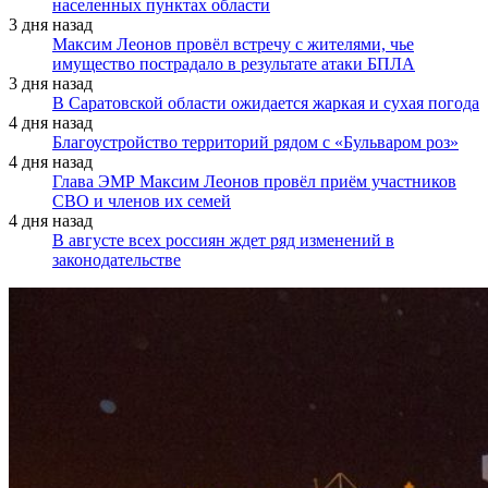
населенных пунктах области
3 дня назад
Максим Леонов провёл встречу с жителями, чье
имущество пострадало в результате атаки БПЛА
3 дня назад
В Саратовской области ожидается жаркая и сухая погода
4 дня назад
Благоустройство территорий рядом с «Бульваром роз»
4 дня назад
Глава ЭМР Максим Леонов провёл приём участников
СВО и членов их семей
4 дня назад
В августе всех россиян ждет ряд изменений в
законодательстве