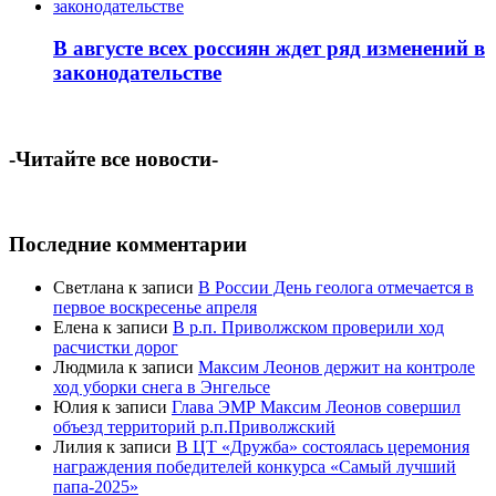
В августе всех россиян ждет ряд изменений в
законодательстве
-Читайте все новости-
Последние комментарии
Светлана
к записи
В России День геолога отмечается в
первое воскресенье апреля
Елена
к записи
В р.п. Приволжском проверили ход
расчистки дорог
Людмила
к записи
Максим Леонов держит на контроле
ход уборки снега в Энгельсе
Юлия
к записи
Глава ЭМР Максим Леонов совершил
объезд территорий р.п.Приволжский
Лилия
к записи
В ЦТ «Дружба» состоялась церемония
награждения победителей конкурса «Самый лучший
папа-2025»