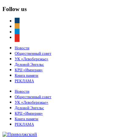
Follow us
vkontakte
odnoklassniki
telegram
youtube
Новости
Общественный совет
УК «Левобережье»
Деловой Энгельс
КРЦ «Империя»
Книга памяти
РЕКЛАМА
Новости
Общественный совет
УК «Левобережье»
Деловой Энгельс
КРЦ «Империя»
Книга памяти
РЕКЛАМА