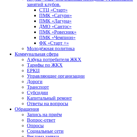
занятий клубов.
СТЦ «Старт»
ПМК «Сатурн»
ПМК «Лагуна»
ДМО «Сантос»
ПМК «Ровесник»
ПМК «Чемпион»
ФК «Старт +»
Молодёжная политика
Коммунальная сфера
Азбука потребителя ЖКХ
Тарифы по ЖКХ
ЕРКЦ
Управляющие организации
Дороги
Транспорт
Субсидии
Капитальный ремонт
Ответы на вопросы
Обращения
Запись на приём
Вопрос-ответ
Опросы
Социальные сети
Реклама заявки