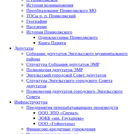
История возникновения
Преобразование Приволжского МО
ТОСы р. п. Приволжский
География
Население
История Приволжского
Одноклассники Приволжского
Книга Памяти
Депутаты
Собрание депутатов Энгельсского муниципального
района
Структура Собрания депутатов ЭМР
Полномочия депутатов ЭМР
Энгельсский городской Совет депутатов
Структура Энгельсского городского Совета
депутатов
Полномочия депутатов городского Энгельсского
Совета
Инфраструктура
Предприятия перерабатывающих производств
ООО ЭПО «Сигнал»
ЭОКБ «им. Глухарева»
ООО «Гофротара»
Финансово-кредитные учреждения