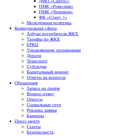
ДМО «Сантос»
ПМК «Ровесник»
ПМК «Чемпион»
ФК «Старт +»
Молодёжная политика
Коммунальная сфера
Азбука потребителя ЖКХ
Тарифы по ЖКХ
ЕРКЦ
Управляющие организации
Дороги
Транспорт
Субсидии
Капитальный ремонт
Ответы на вопросы
Обращения
Запись на приём
Вопрос-ответ
Опросы
Социальные сети
Реклама заявки
Баннеры
Пресс-центр
Газеты
Безопасность