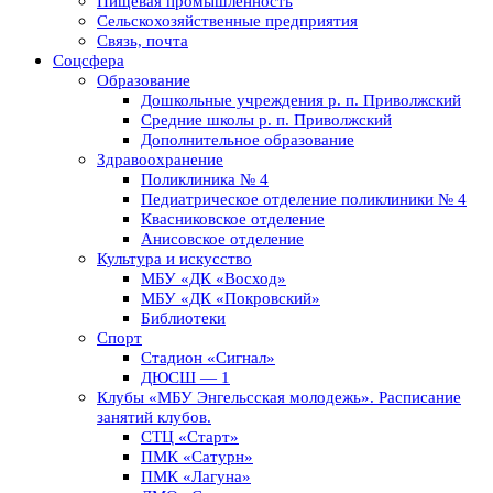
Пищевая промышленность
Сельскохозяйственные предприятия
Связь, почта
Соцсфера
Образование
Дошкольные учреждения р. п. Приволжский
Средние школы р. п. Приволжский
Дополнительное образование
Здравоохранение
Поликлиника № 4
Педиатрическое отделение поликлиники № 4
Квасниковское отделение
Анисовское отделение
Культура и искусство
МБУ «ДК «Восход»
МБУ «ДК «Покровский»
Библиотеки
Спорт
Стадион «Сигнал»
ДЮСШ — 1
Клубы «МБУ Энгельсская молодежь». Расписание
занятий клубов.
СТЦ «Старт»
ПМК «Сатурн»
ПМК «Лагуна»