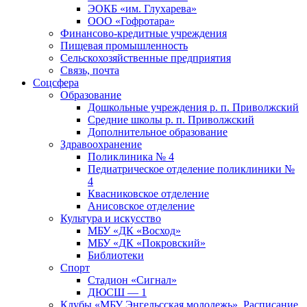
ЭОКБ «им. Глухарева»
ООО «Гофротара»
Финансово-кредитные учреждения
Пищевая промышленность
Сельскохозяйственные предприятия
Связь, почта
Соцсфера
Образование
Дошкольные учреждения р. п. Приволжский
Средние школы р. п. Приволжский
Дополнительное образование
Здравоохранение
Поликлиника № 4
Педиатрическое отделение поликлиники №
4
Квасниковское отделение
Анисовское отделение
Культура и искусство
МБУ «ДК «Восход»
МБУ «ДК «Покровский»
Библиотеки
Спорт
Стадион «Сигнал»
ДЮСШ — 1
Клубы «МБУ Энгельсская молодежь». Расписание