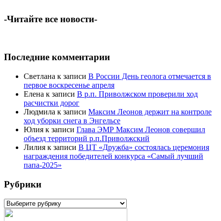
-Читайте все новости-
Последние комментарии
Светлана
к записи
В России День геолога отмечается в
первое воскресенье апреля
Елена
к записи
В р.п. Приволжском проверили ход
расчистки дорог
Людмила
к записи
Максим Леонов держит на контроле
ход уборки снега в Энгельсе
Юлия
к записи
Глава ЭМР Максим Леонов совершил
объезд территорий р.п.Приволжский
Лилия
к записи
В ЦТ «Дружба» состоялась церемония
награждения победителей конкурса «Самый лучший
папа-2025»
Рубрики
Рубрики