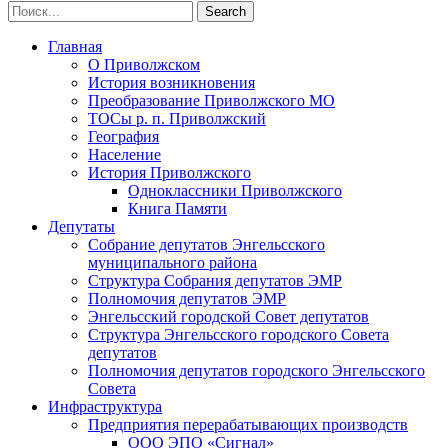
Главная
О Приволжском
История возникновения
Преобразование Приволжского МО
ТОСы р. п. Приволжский
География
Население
История Приволжского
Одноклассники Приволжского
Книга Памяти
Депутаты
Собрание депутатов Энгельсского
муниципального района
Структура Собрания депутатов ЭМР
Полномочия депутатов ЭМР
Энгельсский городской Совет депутатов
Структура Энгельсского городского Совета
депутатов
Полномочия депутатов городского Энгельсского
Совета
Инфраструктура
Предприятия перерабатывающих производств
ООО ЭПО «Сигнал»