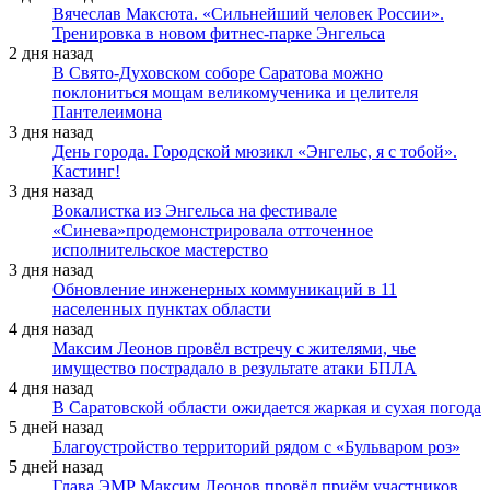
Вячеслав Максюта. «Сильнейший человек России».
Тренировка в новом фитнес-парке Энгельса
2 дня назад
В Свято-Духовском соборе Саратова можно
поклониться мощам великомученика и целителя
Пантелеимона
3 дня назад
День города. Городской мюзикл «Энгельс, я с тобой».
Кастинг!
3 дня назад
Вокалистка из Энгельса на фестивале
«Синева»продемонстрировала отточенное
исполнительское мастерство
3 дня назад
Обновление инженерных коммуникаций в 11
населенных пунктах области
4 дня назад
Максим Леонов провёл встречу с жителями, чье
имущество пострадало в результате атаки БПЛА
4 дня назад
В Саратовской области ожидается жаркая и сухая погода
5 дней назад
Благоустройство территорий рядом с «Бульваром роз»
5 дней назад
Глава ЭМР Максим Леонов провёл приём участников