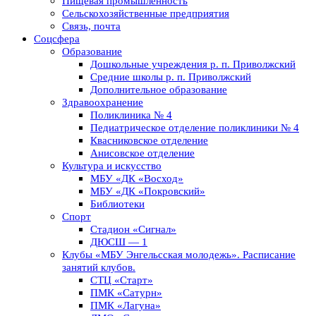
Пищевая промышленность
Сельскохозяйственные предприятия
Связь, почта
Соцсфера
Образование
Дошкольные учреждения р. п. Приволжский
Средние школы р. п. Приволжский
Дополнительное образование
Здравоохранение
Поликлиника № 4
Педиатрическое отделение поликлиники № 4
Квасниковское отделение
Анисовское отделение
Культура и искусство
МБУ «ДК «Восход»
МБУ «ДК «Покровский»
Библиотеки
Спорт
Стадион «Сигнал»
ДЮСШ — 1
Клубы «МБУ Энгельсская молодежь». Расписание
занятий клубов.
СТЦ «Старт»
ПМК «Сатурн»
ПМК «Лагуна»