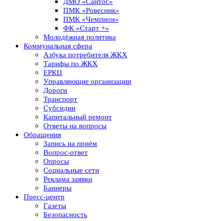
ДМО «Сантос»
ПМК «Ровесник»
ПМК «Чемпион»
ФК «Старт +»
Молодёжная политика
Коммунальная сфера
Азбука потребителя ЖКХ
Тарифы по ЖКХ
ЕРКЦ
Управляющие организации
Дороги
Транспорт
Субсидии
Капитальный ремонт
Ответы на вопросы
Обращения
Запись на приём
Вопрос-ответ
Опросы
Социальные сети
Реклама заявки
Баннеры
Пресс-центр
Газеты
Безопасность