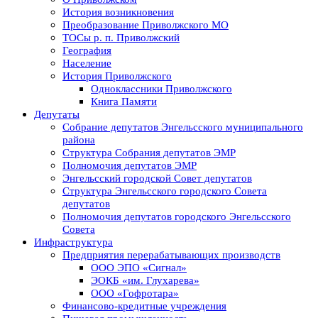
История возникновения
Преобразование Приволжского МО
ТОСы р. п. Приволжский
География
Население
История Приволжского
Одноклассники Приволжского
Книга Памяти
Депутаты
Собрание депутатов Энгельсского муниципального
района
Структура Собрания депутатов ЭМР
Полномочия депутатов ЭМР
Энгельсский городской Совет депутатов
Структура Энгельсского городского Совета
депутатов
Полномочия депутатов городского Энгельсского
Совета
Инфраструктура
Предприятия перерабатывающих производств
ООО ЭПО «Сигнал»
ЭОКБ «им. Глухарева»
ООО «Гофротара»
Финансово-кредитные учреждения