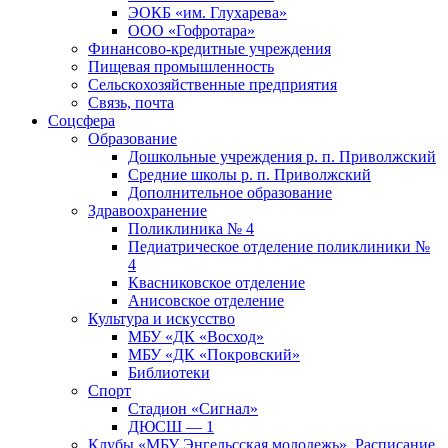
ЭОКБ «им. Глухарева»
ООО «Гофротара»
Финансово-кредитные учреждения
Пищевая промышленность
Сельскохозяйственные предприятия
Связь, почта
Соцсфера
Образование
Дошкольные учреждения р. п. Приволжский
Средние школы р. п. Приволжский
Дополнительное образование
Здравоохранение
Поликлиника № 4
Педиатрическое отделение поликлиники №
4
Квасниковское отделение
Анисовское отделение
Культура и искусство
МБУ «ДК «Восход»
МБУ «ДК «Покровский»
Библиотеки
Спорт
Стадион «Сигнал»
ДЮСШ — 1
Клубы «МБУ Энгельсская молодежь». Расписание