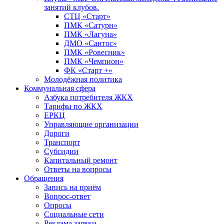
занятий клубов.
СТЦ «Старт»
ПМК «Сатурн»
ПМК «Лагуна»
ДМО «Сантос»
ПМК «Ровесник»
ПМК «Чемпион»
ФК «Старт +»
Молодёжная политика
Коммунальная сфера
Азбука потребителя ЖКХ
Тарифы по ЖКХ
ЕРКЦ
Управляющие организации
Дороги
Транспорт
Субсидии
Капитальный ремонт
Ответы на вопросы
Обращения
Запись на приём
Вопрос-ответ
Опросы
Социальные сети
Реклама заявки