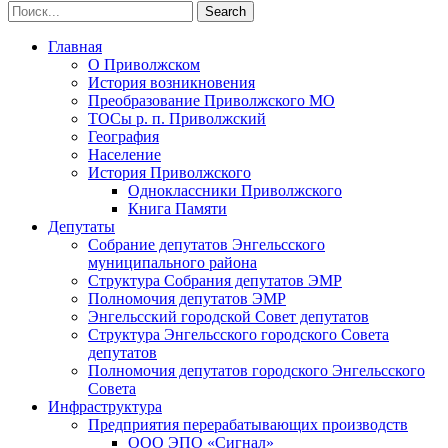
Главная
О Приволжском
История возникновения
Преобразование Приволжского МО
ТОСы р. п. Приволжский
География
Население
История Приволжского
Одноклассники Приволжского
Книга Памяти
Депутаты
Собрание депутатов Энгельсского
муниципального района
Структура Собрания депутатов ЭМР
Полномочия депутатов ЭМР
Энгельсский городской Совет депутатов
Структура Энгельсского городского Совета
депутатов
Полномочия депутатов городского Энгельсского
Совета
Инфраструктура
Предприятия перерабатывающих производств
ООО ЭПО «Сигнал»