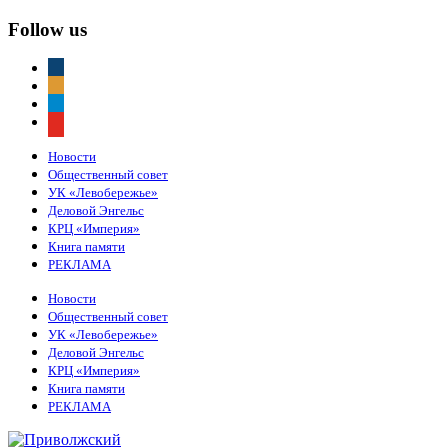
Follow us
vkontakte
odnoklassniki
telegram
youtube
Новости
Общественный совет
УК «Левобережье»
Деловой Энгельс
КРЦ «Империя»
Книга памяти
РЕКЛАМА
Новости
Общественный совет
УК «Левобережье»
Деловой Энгельс
КРЦ «Империя»
Книга памяти
РЕКЛАМА