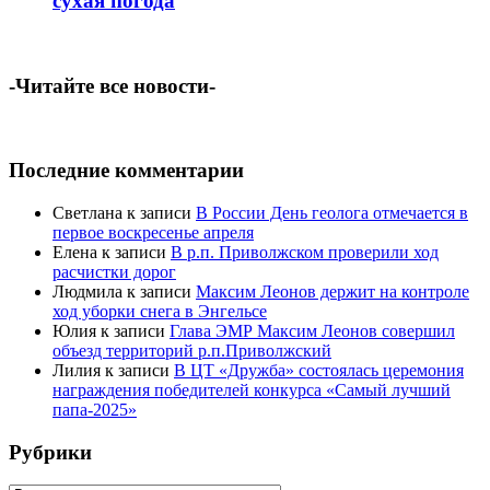
сухая погода
-Читайте все новости-
Последние комментарии
Светлана
к записи
В России День геолога отмечается в
первое воскресенье апреля
Елена
к записи
В р.п. Приволжском проверили ход
расчистки дорог
Людмила
к записи
Максим Леонов держит на контроле
ход уборки снега в Энгельсе
Юлия
к записи
Глава ЭМР Максим Леонов совершил
объезд территорий р.п.Приволжский
Лилия
к записи
В ЦТ «Дружба» состоялась церемония
награждения победителей конкурса «Самый лучший
папа-2025»
Рубрики