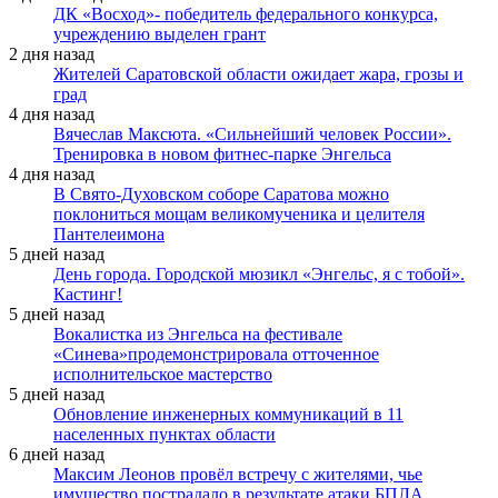
ДК «Восход»- победитель федерального конкурса,
учреждению выделен грант
2 дня назад
Жителей Саратовской области ожидает жара, грозы и
град
4 дня назад
Вячеслав Максюта. «Сильнейший человек России».
Тренировка в новом фитнес-парке Энгельса
4 дня назад
В Свято-Духовском соборе Саратова можно
поклониться мощам великомученика и целителя
Пантелеимона
5 дней назад
День города. Городской мюзикл «Энгельс, я с тобой».
Кастинг!
5 дней назад
Вокалистка из Энгельса на фестивале
«Синева»продемонстрировала отточенное
исполнительское мастерство
5 дней назад
Обновление инженерных коммуникаций в 11
населенных пунктах области
6 дней назад
Максим Леонов провёл встречу с жителями, чье
имущество пострадало в результате атаки БПЛА