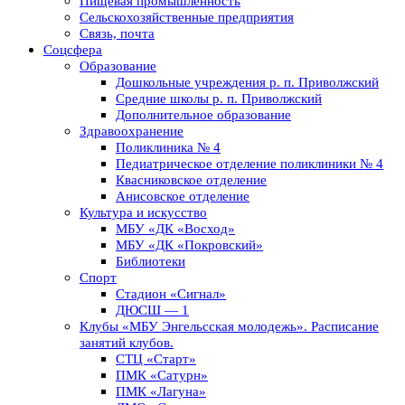
Пищевая промышленность
Сельскохозяйственные предприятия
Связь, почта
Соцсфера
Образование
Дошкольные учреждения р. п. Приволжский
Средние школы р. п. Приволжский
Дополнительное образование
Здравоохранение
Поликлиника № 4
Педиатрическое отделение поликлиники № 4
Квасниковское отделение
Анисовское отделение
Культура и искусство
МБУ «ДК «Восход»
МБУ «ДК «Покровский»
Библиотеки
Спорт
Стадион «Сигнал»
ДЮСШ — 1
Клубы «МБУ Энгельсская молодежь». Расписание
занятий клубов.
СТЦ «Старт»
ПМК «Сатурн»
ПМК «Лагуна»