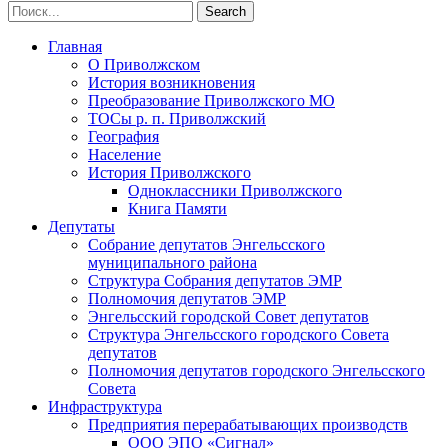
Главная
О Приволжском
История возникновения
Преобразование Приволжского МО
ТОСы р. п. Приволжский
География
Население
История Приволжского
Одноклассники Приволжского
Книга Памяти
Депутаты
Собрание депутатов Энгельсского
муниципального района
Структура Собрания депутатов ЭМР
Полномочия депутатов ЭМР
Энгельсский городской Совет депутатов
Структура Энгельсского городского Совета
депутатов
Полномочия депутатов городского Энгельсского
Совета
Инфраструктура
Предприятия перерабатывающих производств
ООО ЭПО «Сигнал»