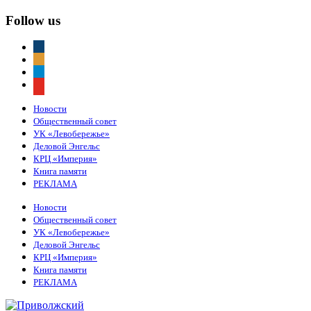
Follow us
vkontakte
odnoklassniki
telegram
youtube
Новости
Общественный совет
УК «Левобережье»
Деловой Энгельс
КРЦ «Империя»
Книга памяти
РЕКЛАМА
Новости
Общественный совет
УК «Левобережье»
Деловой Энгельс
КРЦ «Империя»
Книга памяти
РЕКЛАМА