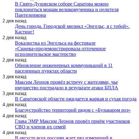
В Свято-Духовском соборе Саратова можно
поклониться мощам великомученика и целителя
Пантелеимона
2 дня назад
День города. Городской мюзикл «Энгельс, я с тобой».
Кастинг!
2 дня назад
Вокалистка из Энгельса на фестивале
«Синева»продемонстрировала отточенное
исполнительское мастерство
2 дня назад
Обновление инженерных коммуникаций в 11
населенных пунктах области
3 дня назад
Максим Леонов провёл встречу с жителями, чье
имущество пострадало в результате атаки БПЛА
3 дня назад
В Саратовской области ожидается жаркая и сухая погода
4 дня назад
Благоустройство территорий рядом с «Бульваром роз»
4 дня назад
Глава ЭМР Максим Леонов провёл приём участников
СВО и членов их семей
4 дня назад
В августе всех россиян ждет ряд изменений в