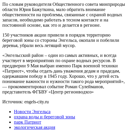
По словам руководителя Общественного совета минприроды
области Юрия Бажуткина, мало обратить внимание
общественности на проблемы, связанные с охраной водных
запасов, необходимо работать в тесном контакте и на
постоянной основе, как это и делается в регионе.
150 участников акции привели в порядок территорию
береговой зоны со стороны Энгельса, окопали и побелили
деревья, убрали весь летящий мусор.
«Энгельсский район – один из самых активных, и всегда
участвует в мероприятиях по охране водных ресурсов. В
преддверии 9 Мая выбран именно Парк военной техники
«Патриот», чтобы отдать дань уважения дедам и прадедам,
одержавшим победу в 1945 году. Хорошо, что у детей есть
понимание важности и нужности такого рода мероприятий»,
— прокомментировал событие Роман Сулейманов,
представитель ФГБВУ «Центр регионводхоз»
Источник: engels-city.ru
Новости Энгельса
охрана воды и береговой зоны
парк Патриот
экологическая акция