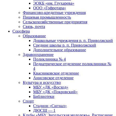
ЭОКБ «им. Глухарева»
ООО «Гофротара»
Финансово-кредитные учреждения
Пищевая промышленность
Сельскохозяйственные предприятия
Связь, почта
Соцсфера
Образование
Дошкольные учреждения р. п. Приволжский
Средние школы р. п. Приволжский
Дополнительное образование
Здравоохранение
Поликлиника № 4
Педиатрическое отделение поликлиники №
4
Квасниковское отделение
Анисовское отделение
Культура и искусство
МБУ «ДК «Восход»
МБУ «ДК «Покровский»
Библиотеки
Спорт
Стадион «Сигнал»
ДЮСШ — 1
Клубы «МБУ Энгельсская молодежь». Расписание