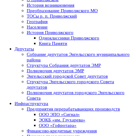
История возникновения
Преобразование Приволжского МО
ТОСы р. п. Приволжский
География
Население
История Приволжского
Одноклассники Приволжского
Книга Памяти
Депутаты
Собрание депутатов Энгельсского муниципального
района
Структура Собрания депутатов ЭМР
Полномочия депутатов ЭМР
Энгельсский городской Совет депутатов
Структура Энгельсского городского Совета
депутатов
Полномочия депутатов городского Энгельсского
Совета
Инфраструктура
Предприятия перерабатывающих производств
ООО ЭПО «Сигнал»
ЭОКБ «им. Глухарева»
ООО «Гофротара»
Финансово-кредитные учреждения