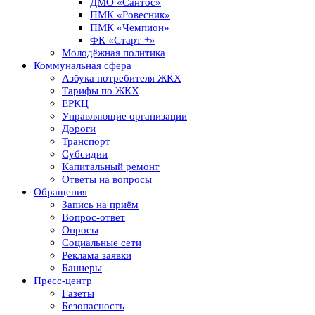
ДМО «Сантос»
ПМК «Ровесник»
ПМК «Чемпион»
ФК «Старт +»
Молодёжная политика
Коммунальная сфера
Азбука потребителя ЖКХ
Тарифы по ЖКХ
ЕРКЦ
Управляющие организации
Дороги
Транспорт
Субсидии
Капитальный ремонт
Ответы на вопросы
Обращения
Запись на приём
Вопрос-ответ
Опросы
Социальные сети
Реклама заявки
Баннеры
Пресс-центр
Газеты
Безопасность