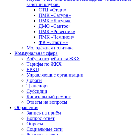
занятий клубов.
СТЦ «Старт»
ПМК «Сатурн»
ПМК «Лагуна»
ДМО «Сантос»
ПМК «Ровесник»
ПМК «Чемпион»
ФК «Старт +»
Молодёжная политика
Коммунальная сфера
Азбука потребителя ЖКХ
Тарифы по ЖКХ
ЕРКЦ
Управляющие организации
Дороги
Транспорт
Субсидии
Капитальный ремонт
Ответы на вопросы
Обращения
Запись на приём
Вопрос-ответ
Опросы
Социальные сети
Реклама заявки