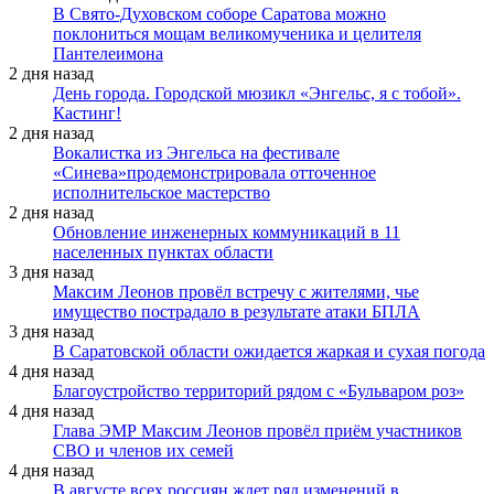
В Свято-Духовском соборе Саратова можно
поклониться мощам великомученика и целителя
Пантелеимона
2 дня назад
День города. Городской мюзикл «Энгельс, я с тобой».
Кастинг!
2 дня назад
Вокалистка из Энгельса на фестивале
«Синева»продемонстрировала отточенное
исполнительское мастерство
2 дня назад
Обновление инженерных коммуникаций в 11
населенных пунктах области
3 дня назад
Максим Леонов провёл встречу с жителями, чье
имущество пострадало в результате атаки БПЛА
3 дня назад
В Саратовской области ожидается жаркая и сухая погода
4 дня назад
Благоустройство территорий рядом с «Бульваром роз»
4 дня назад
Глава ЭМР Максим Леонов провёл приём участников
СВО и членов их семей
4 дня назад
В августе всех россиян ждет ряд изменений в