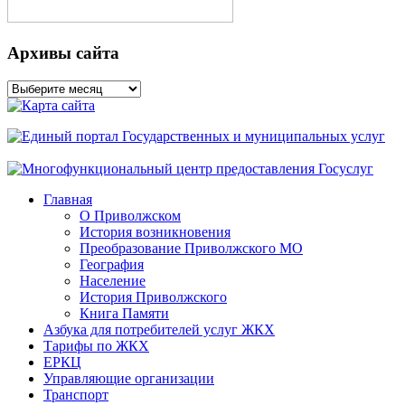
Архивы сайта
Архивы
сайта
Главная
О Приволжском
История возникновения
Преобразование Приволжского МО
География
Население
История Приволжского
Книга Памяти
Азбука для потребителей услуг ЖКХ
Тарифы по ЖКХ
ЕРКЦ
Управляющие организации
Транспорт