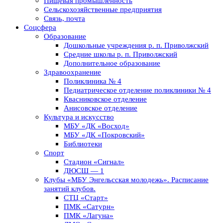
Пищевая промышленность
Сельскохозяйственные предприятия
Связь, почта
Соцсфера
Образование
Дошкольные учреждения р. п. Приволжский
Средние школы р. п. Приволжский
Дополнительное образование
Здравоохранение
Поликлиника № 4
Педиатрическое отделение поликлиники № 4
Квасниковское отделение
Анисовское отделение
Культура и искусство
МБУ «ДК «Восход»
МБУ «ДК «Покровский»
Библиотеки
Спорт
Стадион «Сигнал»
ДЮСШ — 1
Клубы «МБУ Энгельсская молодежь». Расписание
занятий клубов.
СТЦ «Старт»
ПМК «Сатурн»
ПМК «Лагуна»