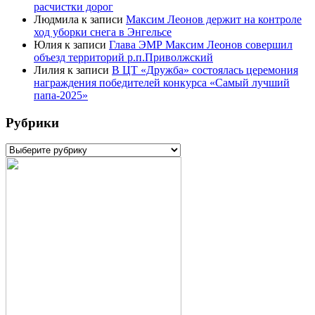
расчистки дорог
Людмила
к записи
Максим Леонов держит на контроле
ход уборки снега в Энгельсе
Юлия
к записи
Глава ЭМР Максим Леонов совершил
объезд территорий р.п.Приволжский
Лилия
к записи
В ЦТ «Дружба» состоялась церемония
награждения победителей конкурса «Самый лучший
папа-2025»
Рубрики
Рубрики