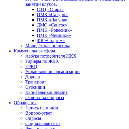
занятий клубов.
СТЦ «Старт»
ПМК «Сатурн»
ПМК «Лагуна»
ДМО «Сантос»
ПМК «Ровесник»
ПМК «Чемпион»
ФК «Старт +»
Молодёжная политика
Коммунальная сфера
Азбука потребителя ЖКХ
Тарифы по ЖКХ
ЕРКЦ
Управляющие организации
Дороги
Транспорт
Субсидии
Капитальный ремонт
Ответы на вопросы
Обращения
Запись на приём
Вопрос-ответ
Опросы
Социальные сети
Реклама заявки