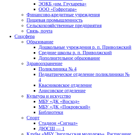
ЭОКБ «им. Глухарева»
ООО «Гофротара»
Финансово-кредитные учреждения
Пищевая промышленность
Сельскохозяйственные предприятия
Связь, почта
Соцсфера
Образование
Дошкольные учреждения р. п. Приволжский
Средние школы р. п. Приволжский
Дополнительное образование
Здравоохранение
Поликлиника № 4
Педиатрическое отделение поликлиники №
4
Квасниковское отделение
Анисовское отделение
Культура и искусство
МБУ «ДК «Восход»
МБУ «ДК «Покровский»
Библиотеки
Спорт
Стадион «Сигнал»
ДЮСШ — 1
Клубы «МБУ Энгельсская молодежь». Расписание