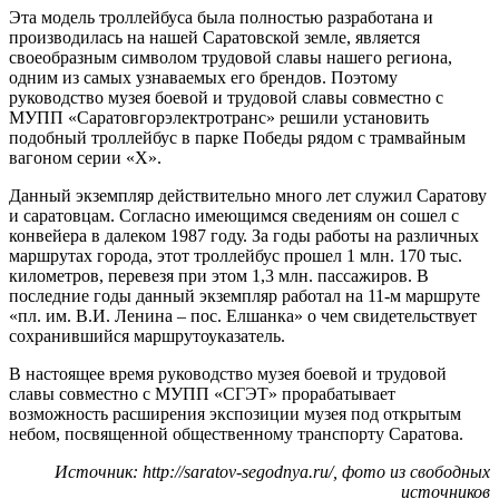
Эта модель троллейбуса была полностью разработана и
производилась на нашей Саратовской земле, является
своеобразным символом трудовой славы нашего региона,
одним из самых узнаваемых его брендов. Поэтому
руководство музея боевой и трудовой славы совместно с
МУПП «Саратовгорэлектротранс» решили установить
подобный троллейбус в парке Победы рядом с трамвайным
вагоном серии «Х».
Данный экземпляр действительно много лет служил Саратову
и саратовцам. Согласно имеющимся сведениям он сошел с
конвейера в далеком 1987 году. За годы работы на различных
маршрутах города, этот троллейбус прошел 1 млн. 170 тыс.
километров, перевезя при этом 1,3 млн. пассажиров. В
последние годы данный экземпляр работал на 11-м маршруте
«пл. им. В.И. Ленина – пос. Елшанка» о чем свидетельствует
сохранившийся маршрутоуказатель.
В настоящее время руководство музея боевой и трудовой
славы совместно с МУПП «СГЭТ» прорабатывает
возможность расширения экспозиции музея под открытым
небом, посвященной общественному транспорту Саратова.
Источник: http://saratov-segodnya.ru/, фото из свободных
источников