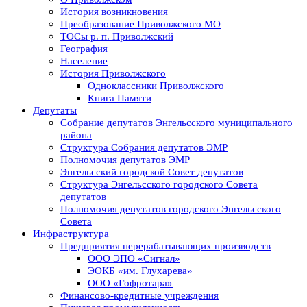
История возникновения
Преобразование Приволжского МО
ТОСы р. п. Приволжский
География
Население
История Приволжского
Одноклассники Приволжского
Книга Памяти
Депутаты
Собрание депутатов Энгельсского муниципального
района
Структура Собрания депутатов ЭМР
Полномочия депутатов ЭМР
Энгельсский городской Совет депутатов
Структура Энгельсского городского Совета
депутатов
Полномочия депутатов городского Энгельсского
Совета
Инфраструктура
Предприятия перерабатывающих производств
ООО ЭПО «Сигнал»
ЭОКБ «им. Глухарева»
ООО «Гофротара»
Финансово-кредитные учреждения