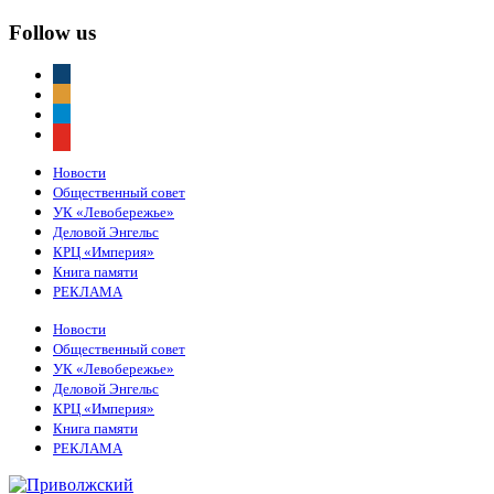
Follow us
vkontakte
odnoklassniki
telegram
youtube
Новости
Общественный совет
УК «Левобережье»
Деловой Энгельс
КРЦ «Империя»
Книга памяти
РЕКЛАМА
Новости
Общественный совет
УК «Левобережье»
Деловой Энгельс
КРЦ «Империя»
Книга памяти
РЕКЛАМА