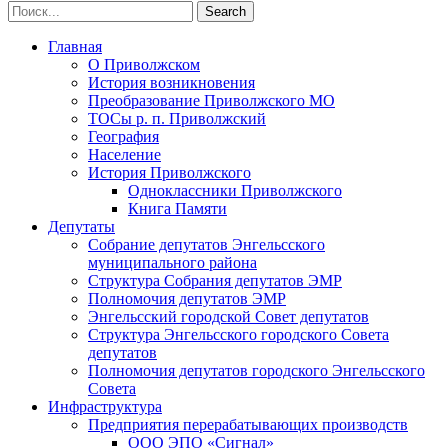
Главная
О Приволжском
История возникновения
Преобразование Приволжского МО
ТОСы р. п. Приволжский
География
Население
История Приволжского
Одноклассники Приволжского
Книга Памяти
Депутаты
Собрание депутатов Энгельсского
муниципального района
Структура Собрания депутатов ЭМР
Полномочия депутатов ЭМР
Энгельсский городской Совет депутатов
Структура Энгельсского городского Совета
депутатов
Полномочия депутатов городского Энгельсского
Совета
Инфраструктура
Предприятия перерабатывающих производств
ООО ЭПО «Сигнал»