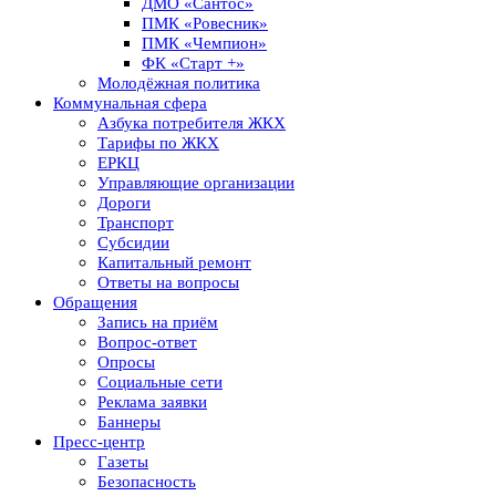
ДМО «Сантос»
ПМК «Ровесник»
ПМК «Чемпион»
ФК «Старт +»
Молодёжная политика
Коммунальная сфера
Азбука потребителя ЖКХ
Тарифы по ЖКХ
ЕРКЦ
Управляющие организации
Дороги
Транспорт
Субсидии
Капитальный ремонт
Ответы на вопросы
Обращения
Запись на приём
Вопрос-ответ
Опросы
Социальные сети
Реклама заявки
Баннеры
Пресс-центр
Газеты
Безопасность