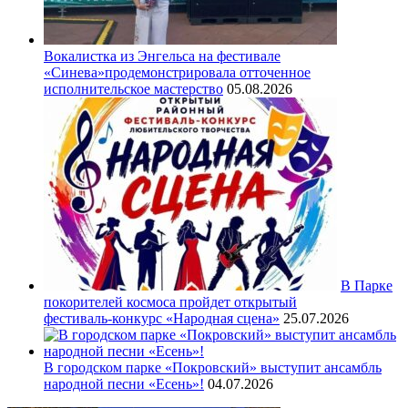
Вокалистка из Энгельса на фестивале
«Синева»продемонстрировала отточенное
исполнительское мастерство
05.08.2026
В Парке
покорителей космоса пройдет открытый
фестиваль‑конкурс «Народная сцена»
25.07.2026
В городском парке «Покровский» выступит ансамбль
народной песни «Есень»!
04.07.2026