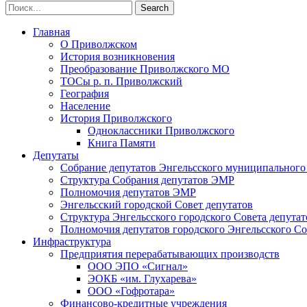
Главная
О Приволжском
История возникновения
Преобразование Приволжского МО
ТОСы р. п. Приволжский
География
Население
История Приволжского
Одноклассники Приволжского
Книга Памяти
Депутаты
Собрание депутатов Энгельсского муниципального
Структура Собрания депутатов ЭМР
Полномочия депутатов ЭМР
Энгельсский городской Совет депутатов
Структура Энгельсского городского Совета депутат
Полномочия депутатов городского Энгельсского Со
Инфраструктура
Предприятия перерабатывающих производств
ООО ЭПО «Сигнал»
ЭОКБ «им. Глухарева»
ООО «Гофротара»
Финансово-кредитные учреждения