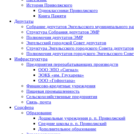
История Приволжского
Одноклассники Приволжского
Книга Памяти
Депутаты
Собрание депутатов Энгельсского муниципального ра
Структура Собрания депутатов ЭМР
Полномочия депутатов ЭМР
Энгельсский городской Совет депутатов
Структура Энгельсского городского Совета депутатов
Полномочия депутатов городского Энгельсского Сове
Инфраструктура
Предприятия перерабатывающих производств
ООО ЭПО «Сигнал»
ЭОКБ «им. Глухарева»
ООО «Гофротара»
Финансово-кредитные учреждения
Пищевая промышленность
Сельскохозяйственные предприятия
Связь, почта
Соцсфера
Образование
Дошкольные учреждения р. п. Приволжский
Средние школы р. п. Приволжский
Дополнительное образование