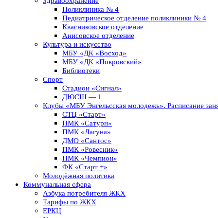
Здравоохранение
Поликлиника № 4
Педиатрическое отделение поликлиники № 4
Квасниковское отделение
Анисовское отделение
Культура и искусство
МБУ «ДК «Восход»
МБУ «ДК «Покровский»
Библиотеки
Спорт
Стадион «Сигнал»
ДЮСШ — 1
Клубы «МБУ Энгельсская молодежь». Расписание заня
СТЦ «Старт»
ПМК «Сатурн»
ПМК «Лагуна»
ДМО «Сантос»
ПМК «Ровесник»
ПМК «Чемпион»
ФК «Старт +»
Молодёжная политика
Коммунальная сфера
Азбука потребителя ЖКХ
Тарифы по ЖКХ
ЕРКЦ