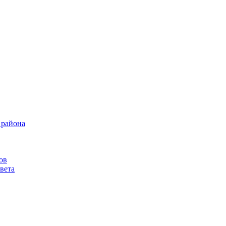
 района
ов
вета