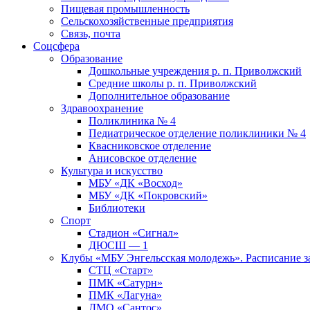
Пищевая промышленность
Сельскохозяйственные предприятия
Связь, почта
Соцсфера
Образование
Дошкольные учреждения р. п. Приволжский
Средние школы р. п. Приволжский
Дополнительное образование
Здравоохранение
Поликлиника № 4
Педиатрическое отделение поликлиники № 4
Квасниковское отделение
Анисовское отделение
Культура и искусство
МБУ «ДК «Восход»
МБУ «ДК «Покровский»
Библиотеки
Спорт
Стадион «Сигнал»
ДЮСШ — 1
Клубы «МБУ Энгельсская молодежь». Расписание з
СТЦ «Старт»
ПМК «Сатурн»
ПМК «Лагуна»
ДМО «Сантос»