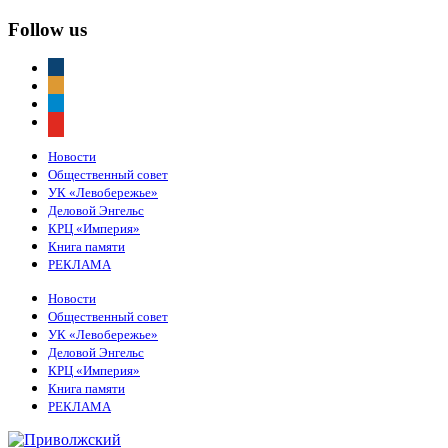
Follow us
vkontakte
odnoklassniki
telegram
youtube
Новости
Общественный совет
УК «Левобережье»
Деловой Энгельс
КРЦ «Империя»
Книга памяти
РЕКЛАМА
Новости
Общественный совет
УК «Левобережье»
Деловой Энгельс
КРЦ «Империя»
Книга памяти
РЕКЛАМА