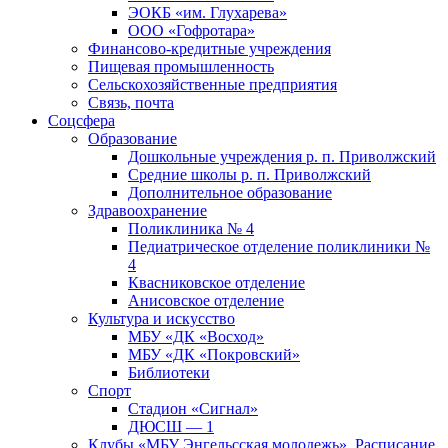
ЭОКБ «им. Глухарева»
ООО «Гофротара»
Финансово-кредитные учреждения
Пищевая промышленность
Сельскохозяйственные предприятия
Связь, почта
Соцсфера
Образование
Дошкольные учреждения р. п. Приволжский
Средние школы р. п. Приволжский
Дополнительное образование
Здравоохранение
Поликлиника № 4
Педиатрическое отделение поликлиники №
4
Квасниковское отделение
Анисовское отделение
Культура и искусство
МБУ «ДК «Восход»
МБУ «ДК «Покровский»
Библиотеки
Спорт
Стадион «Сигнал»
ДЮСШ — 1
Клубы «МБУ Энгельсская молодежь». Расписание