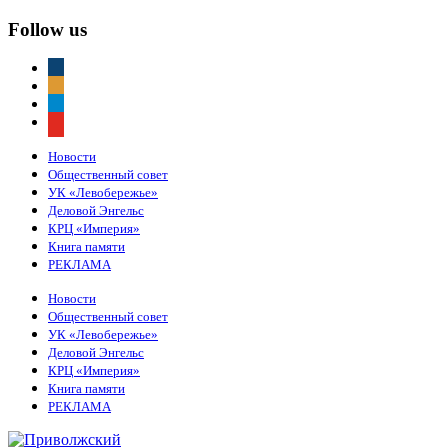
Follow us
vkontakte
odnoklassniki
telegram
youtube
Новости
Общественный совет
УК «Левобережье»
Деловой Энгельс
КРЦ «Империя»
Книга памяти
РЕКЛАМА
Новости
Общественный совет
УК «Левобережье»
Деловой Энгельс
КРЦ «Империя»
Книга памяти
РЕКЛАМА