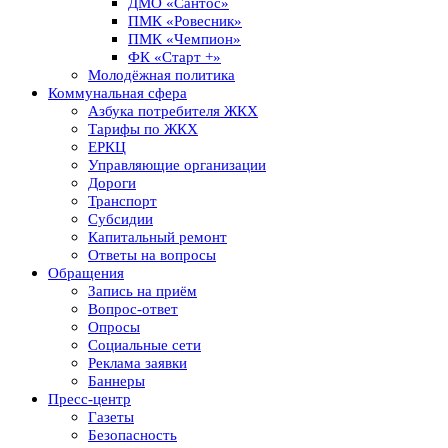
ДМО «Сантос»
ПМК «Ровесник»
ПМК «Чемпион»
ФК «Старт +»
Молодёжная политика
Коммунальная сфера
Азбука потребителя ЖКХ
Тарифы по ЖКХ
ЕРКЦ
Управляющие организации
Дороги
Транспорт
Субсидии
Капитальный ремонт
Ответы на вопросы
Обращения
Запись на приём
Вопрос-ответ
Опросы
Социальные сети
Реклама заявки
Баннеры
Пресс-центр
Газеты
Безопасность