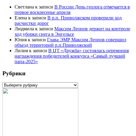
Светлана
к записи
В России День геолога отмечается в
первое воскресенье апреля
Елена
к записи
В р.п. Приволжском проверили ход
расчистки дорог
Людмила
к записи
Максим Леонов держит на контроле
ход уборки снега в Энгельсе
Юлия
к записи
Глава ЭМР Максим Леонов совершил
объезд территорий р.п.Приволжский
Лилия
к записи
В ЦТ «Дружба» состоялась церемония
награждения победителей конкурса «Самый лучший
папа-2025»
Рубрики
Рубрики