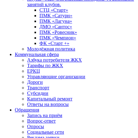
занятий клубов.
СТЦ «Старт»
ПМК «Сатурн»
ПМК «Лагуна»
ДМО «Сантос»
ПМК «Ровесник»
ПМК «Чемпион»
ФК «Старт +»
Молодёжная политика
Коммунальная сфера
Азбука потребителя ЖКХ
Тарифы по ЖКХ
ЕРКЦ
Управляющие организации
Дороги
Транспорт
Субсидии
Капитальный ремонт
Ответы на вопросы
Обращения
Запись на приём
Вопрос-ответ
Опросы
Социальные сети
Реклама заявки