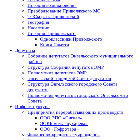
История возникновения
Преобразование Приволжского МО
ТОСы р. п. Приволжский
География
Население
История Приволжского
Одноклассники Приволжского
Книга Памяти
Депутаты
Собрание депутатов Энгельсского муниципального
района
Структура Собрания депутатов ЭМР
Полномочия депутатов ЭМР
Энгельсский городской Совет депутатов
Структура Энгельсского городского Совета
депутатов
Полномочия депутатов городского Энгельсского
Совета
Инфраструктура
Предприятия перерабатывающих производств
ООО ЭПО «Сигнал»
ЭОКБ «им. Глухарева»
ООО «Гофротара»
Финансово-кредитные учреждения