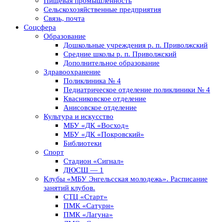
Пищевая промышленность
Сельскохозяйственные предприятия
Связь, почта
Соцсфера
Образование
Дошкольные учреждения р. п. Приволжский
Средние школы р. п. Приволжский
Дополнительное образование
Здравоохранение
Поликлиника № 4
Педиатрическое отделение поликлиники № 4
Квасниковское отделение
Анисовское отделение
Культура и искусство
МБУ «ДК «Восход»
МБУ «ДК «Покровский»
Библиотеки
Спорт
Стадион «Сигнал»
ДЮСШ — 1
Клубы «МБУ Энгельсская молодежь». Расписание
занятий клубов.
СТЦ «Старт»
ПМК «Сатурн»
ПМК «Лагуна»