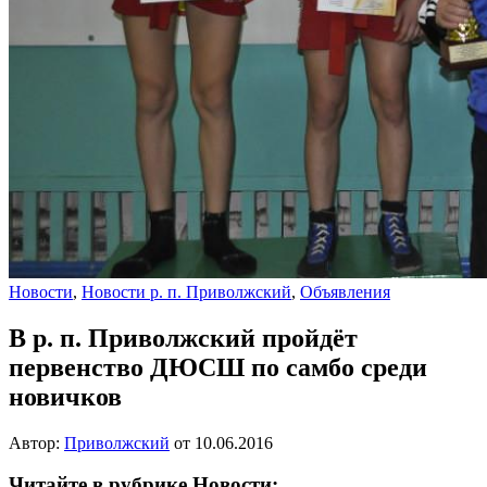
Новости
,
Новости р. п. Приволжский
,
Объявления
В р. п. Приволжский пройдёт
первенство ДЮСШ по самбо среди
новичков
Автор:
Приволжский
от
10.06.2016
Читайте в рубрике Новости: