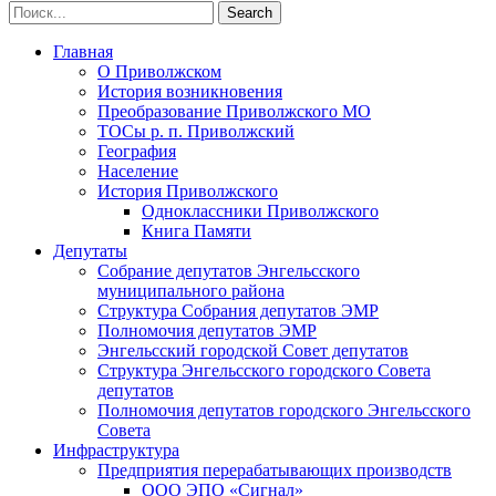
Главная
О Приволжском
История возникновения
Преобразование Приволжского МО
ТОСы р. п. Приволжский
География
Население
История Приволжского
Одноклассники Приволжского
Книга Памяти
Депутаты
Собрание депутатов Энгельсского
муниципального района
Структура Собрания депутатов ЭМР
Полномочия депутатов ЭМР
Энгельсский городской Совет депутатов
Структура Энгельсского городского Совета
депутатов
Полномочия депутатов городского Энгельсского
Совета
Инфраструктура
Предприятия перерабатывающих производств
ООО ЭПО «Сигнал»