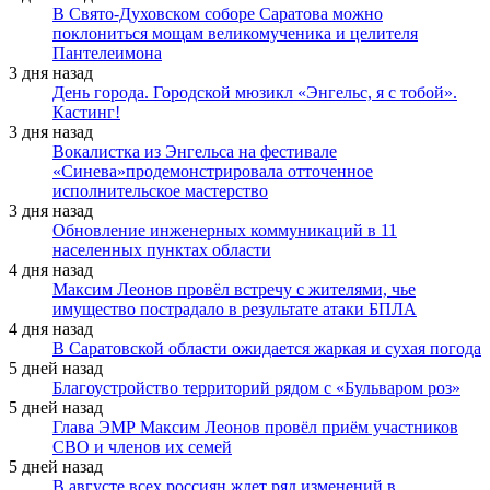
В Свято-Духовском соборе Саратова можно
поклониться мощам великомученика и целителя
Пантелеимона
3 дня назад
День города. Городской мюзикл «Энгельс, я с тобой».
Кастинг!
3 дня назад
Вокалистка из Энгельса на фестивале
«Синева»продемонстрировала отточенное
исполнительское мастерство
3 дня назад
Обновление инженерных коммуникаций в 11
населенных пунктах области
4 дня назад
Максим Леонов провёл встречу с жителями, чье
имущество пострадало в результате атаки БПЛА
4 дня назад
В Саратовской области ожидается жаркая и сухая погода
5 дней назад
Благоустройство территорий рядом с «Бульваром роз»
5 дней назад
Глава ЭМР Максим Леонов провёл приём участников
СВО и членов их семей
5 дней назад
В августе всех россиян ждет ряд изменений в