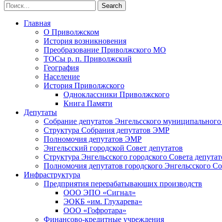
Главная
О Приволжском
История возникновения
Преобразование Приволжского МО
ТОСы р. п. Приволжский
География
Население
История Приволжского
Одноклассники Приволжского
Книга Памяти
Депутаты
Собрание депутатов Энгельсского муниципального
Структура Собрания депутатов ЭМР
Полномочия депутатов ЭМР
Энгельсский городской Совет депутатов
Структура Энгельсского городского Совета депутат
Полномочия депутатов городского Энгельсского Со
Инфраструктура
Предприятия перерабатывающих производств
ООО ЭПО «Сигнал»
ЭОКБ «им. Глухарева»
ООО «Гофротара»
Финансово-кредитные учреждения