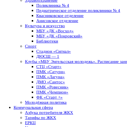
Здравоохранение
Поликлиника № 4
Педиатрическое отделение поликлиники № 4
Квасниковское отделение
Анисовское отделение
Культура и искусство
МБУ «ДК «Восход»
МБУ «ДК «Покровский»
Библиотеки
Спорт
Стадион «Сигнал»
ДЮСШ — 1
Клубы «МБУ Энгельсская молодежь». Расписание заня
СТЦ «Старт»
ПМК «Сатурн»
ПМК «Лагуна»
ДМО «Сантос»
ПМК «Ровесник»
ПМК «Чемпион»
ФК «Старт +»
Молодёжная политика
Коммунальная сфера
Азбука потребителя ЖКХ
Тарифы по ЖКХ
ЕРКЦ