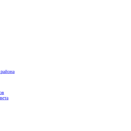
 района
ов
вета