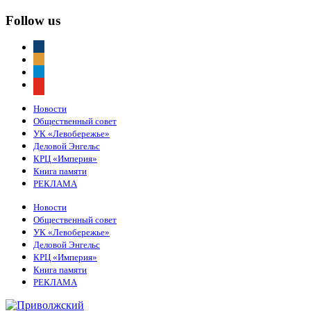
Follow us
vkontakte
odnoklassniki
telegram
youtube
Новости
Общественный совет
УК «Левобережье»
Деловой Энгельс
КРЦ «Империя»
Книга памяти
РЕКЛАМА
Новости
Общественный совет
УК «Левобережье»
Деловой Энгельс
КРЦ «Империя»
Книга памяти
РЕКЛАМА