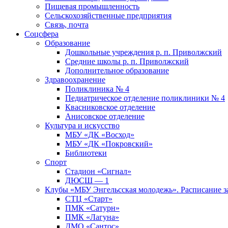
Пищевая промышленность
Сельскохозяйственные предприятия
Связь, почта
Соцсфера
Образование
Дошкольные учреждения р. п. Приволжский
Средние школы р. п. Приволжский
Дополнительное образование
Здравоохранение
Поликлиника № 4
Педиатрическое отделение поликлиники № 4
Квасниковское отделение
Анисовское отделение
Культура и искусство
МБУ «ДК «Восход»
МБУ «ДК «Покровский»
Библиотеки
Спорт
Стадион «Сигнал»
ДЮСШ — 1
Клубы «МБУ Энгельсская молодежь». Расписание з
СТЦ «Старт»
ПМК «Сатурн»
ПМК «Лагуна»
ДМО «Сантос»