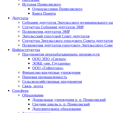
История Приволжского
Одноклассники Приволжского
Книга Памяти
Депутаты
Собрание депутатов Энгельсского муниципального ра
Структура Собрания депутатов ЭМР
Полномочия депутатов ЭМР
Энгельсский городской Совет депутатов
Структура Энгельсского городского Совета депутатов
Полномочия депутатов городского Энгельсского Сове
Инфраструктура
Предприятия перерабатывающих производств
ООО ЭПО «Сигнал»
ЭОКБ «им. Глухарева»
ООО «Гофротара»
Финансово-кредитные учреждения
Пищевая промышленность
Сельскохозяйственные предприятия
Связь, почта
Соцсфера
Образование
Дошкольные учреждения р. п. Приволжский
Средние школы р. п. Приволжский
Дополнительное образование