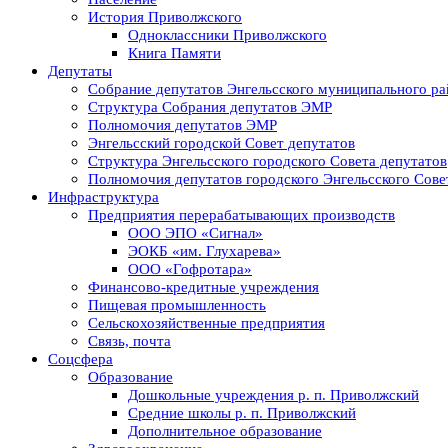
История Приволжского
Одноклассники Приволжского
Книга Памяти
Депутаты
Собрание депутатов Энгельсского муниципального ра
Структура Собрания депутатов ЭМР
Полномочия депутатов ЭМР
Энгельсский городской Совет депутатов
Структура Энгельсского городского Совета депутатов
Полномочия депутатов городского Энгельсского Сове
Инфраструктура
Предприятия перерабатывающих производств
ООО ЭПО «Сигнал»
ЭОКБ «им. Глухарева»
ООО «Гофротара»
Финансово-кредитные учреждения
Пищевая промышленность
Сельскохозяйственные предприятия
Связь, почта
Соцсфера
Образование
Дошкольные учреждения р. п. Приволжский
Средние школы р. п. Приволжский
Дополнительное образование