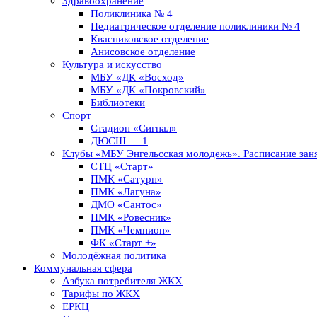
Здравоохранение
Поликлиника № 4
Педиатрическое отделение поликлиники № 4
Квасниковское отделение
Анисовское отделение
Культура и искусство
МБУ «ДК «Восход»
МБУ «ДК «Покровский»
Библиотеки
Спорт
Стадион «Сигнал»
ДЮСШ — 1
Клубы «МБУ Энгельсская молодежь». Расписание заня
СТЦ «Старт»
ПМК «Сатурн»
ПМК «Лагуна»
ДМО «Сантос»
ПМК «Ровесник»
ПМК «Чемпион»
ФК «Старт +»
Молодёжная политика
Коммунальная сфера
Азбука потребителя ЖКХ
Тарифы по ЖКХ
ЕРКЦ