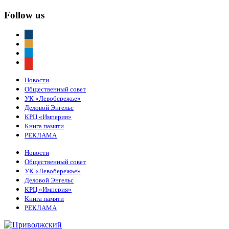
Follow us
vkontakte
odnoklassniki
telegram
youtube
Новости
Общественный совет
УК «Левобережье»
Деловой Энгельс
КРЦ «Империя»
Книга памяти
РЕКЛАМА
Новости
Общественный совет
УК «Левобережье»
Деловой Энгельс
КРЦ «Империя»
Книга памяти
РЕКЛАМА