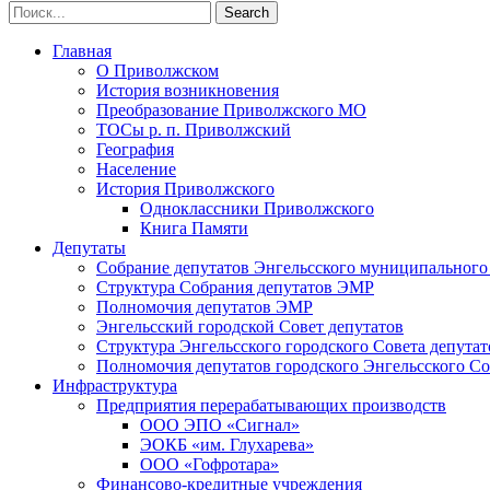
Главная
О Приволжском
История возникновения
Преобразование Приволжского МО
ТОСы р. п. Приволжский
География
Население
История Приволжского
Одноклассники Приволжского
Книга Памяти
Депутаты
Собрание депутатов Энгельсского муниципального
Структура Собрания депутатов ЭМР
Полномочия депутатов ЭМР
Энгельсский городской Совет депутатов
Структура Энгельсского городского Совета депутат
Полномочия депутатов городского Энгельсского Со
Инфраструктура
Предприятия перерабатывающих производств
ООО ЭПО «Сигнал»
ЭОКБ «им. Глухарева»
ООО «Гофротара»
Финансово-кредитные учреждения