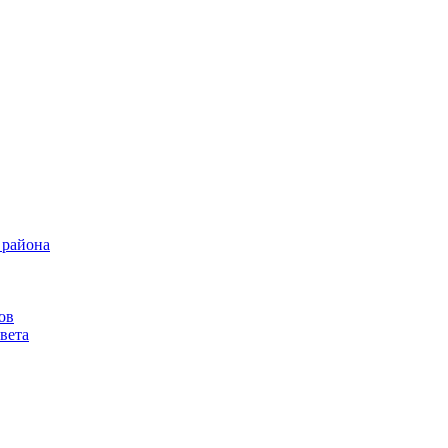
 района
ов
вета