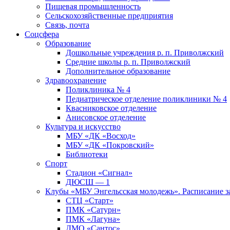
Пищевая промышленность
Сельскохозяйственные предприятия
Связь, почта
Соцсфера
Образование
Дошкольные учреждения р. п. Приволжский
Средние школы р. п. Приволжский
Дополнительное образование
Здравоохранение
Поликлиника № 4
Педиатрическое отделение поликлиники № 4
Квасниковское отделение
Анисовское отделение
Культура и искусство
МБУ «ДК «Восход»
МБУ «ДК «Покровский»
Библиотеки
Спорт
Стадион «Сигнал»
ДЮСШ — 1
Клубы «МБУ Энгельсская молодежь». Расписание з
СТЦ «Старт»
ПМК «Сатурн»
ПМК «Лагуна»
ДМО «Сантос»