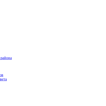
 района
ов
вета