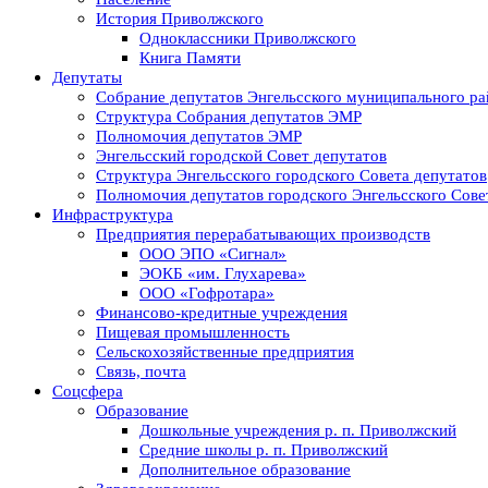
История Приволжского
Одноклассники Приволжского
Книга Памяти
Депутаты
Собрание депутатов Энгельсского муниципального ра
Структура Собрания депутатов ЭМР
Полномочия депутатов ЭМР
Энгельсский городской Совет депутатов
Структура Энгельсского городского Совета депутатов
Полномочия депутатов городского Энгельсского Сове
Инфраструктура
Предприятия перерабатывающих производств
ООО ЭПО «Сигнал»
ЭОКБ «им. Глухарева»
ООО «Гофротара»
Финансово-кредитные учреждения
Пищевая промышленность
Сельскохозяйственные предприятия
Связь, почта
Соцсфера
Образование
Дошкольные учреждения р. п. Приволжский
Средние школы р. п. Приволжский
Дополнительное образование