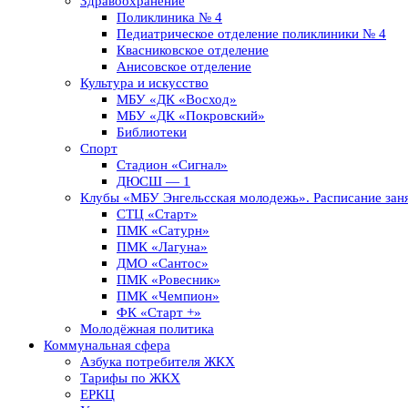
Здравоохранение
Поликлиника № 4
Педиатрическое отделение поликлиники № 4
Квасниковское отделение
Анисовское отделение
Культура и искусство
МБУ «ДК «Восход»
МБУ «ДК «Покровский»
Библиотеки
Спорт
Стадион «Сигнал»
ДЮСШ — 1
Клубы «МБУ Энгельсская молодежь». Расписание заня
СТЦ «Старт»
ПМК «Сатурн»
ПМК «Лагуна»
ДМО «Сантос»
ПМК «Ровесник»
ПМК «Чемпион»
ФК «Старт +»
Молодёжная политика
Коммунальная сфера
Азбука потребителя ЖКХ
Тарифы по ЖКХ
ЕРКЦ