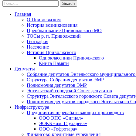
Главная
О Приволжском
История возникновения
Преобразование Приволжского МО
ТОСы р. п. Приволжский
География
Население
История Приволжского
Одноклассники Приволжского
Книга Памяти
Депутаты
Собрание депутатов Энгельсского муниципального
Структура Собрания депутатов ЭМР
Полномочия депутатов ЭМР
Энгельсский городской Совет депутатов
Структура Энгельсского городского Совета депутат
Полномочия депутатов городского Энгельсского Со
Инфраструктура
Предприятия перерабатывающих производств
ООО ЭПО «Сигнал»
ЭОКБ «им. Глухарева»
ООО «Гофротара»
Финансово-кредитные учреждения