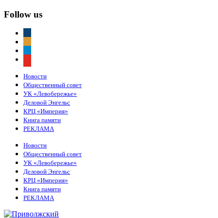
Follow us
vkontakte
odnoklassniki
telegram
youtube
Новости
Общественный совет
УК «Левобережье»
Деловой Энгельс
КРЦ «Империя»
Книга памяти
РЕКЛАМА
Новости
Общественный совет
УК «Левобережье»
Деловой Энгельс
КРЦ «Империя»
Книга памяти
РЕКЛАМА