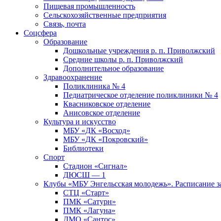
Пищевая промышленность
Сельскохозяйственные предприятия
Связь, почта
Соцсфера
Образование
Дошкольные учреждения р. п. Приволжский
Средние школы р. п. Приволжский
Дополнительное образование
Здравоохранение
Поликлиника № 4
Педиатрическое отделение поликлиники № 4
Квасниковское отделение
Анисовское отделение
Культура и искусство
МБУ «ДК «Восход»
МБУ «ДК «Покровский»
Библиотеки
Спорт
Стадион «Сигнал»
ДЮСШ — 1
Клубы «МБУ Энгельсская молодежь». Расписание з
СТЦ «Старт»
ПМК «Сатурн»
ПМК «Лагуна»
ДМО «Сантос»