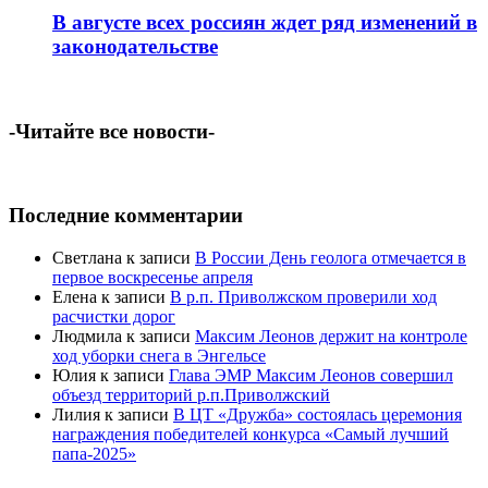
В августе всех россиян ждет ряд изменений в
законодательстве
-Читайте все новости-
Последние комментарии
Светлана
к записи
В России День геолога отмечается в
первое воскресенье апреля
Елена
к записи
В р.п. Приволжском проверили ход
расчистки дорог
Людмила
к записи
Максим Леонов держит на контроле
ход уборки снега в Энгельсе
Юлия
к записи
Глава ЭМР Максим Леонов совершил
объезд территорий р.п.Приволжский
Лилия
к записи
В ЦТ «Дружба» состоялась церемония
награждения победителей конкурса «Самый лучший
папа-2025»