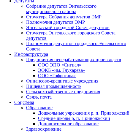
Депутаты
Собрание депутатов Энгельсского
муниципального района
Структура Собрания депутатов ЭМР
Полномочия депутатов ЭМР
Энгельсский городской Совет депутатов
Структура Энгельсского городского Совета
депутатов
Полномочия депутатов городского Энгельсского
Совета
Инфраструктура
Предприятия перерабатывающих производств
ООО ЭПО «Сигнал»
ЭОКБ «им. Глухарева»
ООО «Гофротара»
Финансово-кредитные учреждения
Пищевая промышленность
Сельскохозяйственные предприятия
Связь, почта
Соцсфера
Образование
Дошкольные учреждения р. п. Приволжский
Средние школы р. п. Приволжский
Дополнительное образование
Здравоохранение