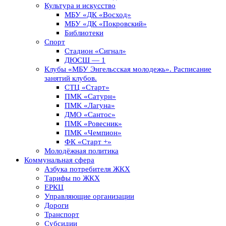
Культура и искусство
МБУ «ДК «Восход»
МБУ «ДК «Покровский»
Библиотеки
Спорт
Стадион «Сигнал»
ДЮСШ — 1
Клубы «МБУ Энгельсская молодежь». Расписание
занятий клубов.
СТЦ «Старт»
ПМК «Сатурн»
ПМК «Лагуна»
ДМО «Сантос»
ПМК «Ровесник»
ПМК «Чемпион»
ФК «Старт +»
Молодёжная политика
Коммунальная сфера
Азбука потребителя ЖКХ
Тарифы по ЖКХ
ЕРКЦ
Управляющие организации
Дороги
Транспорт
Субсидии