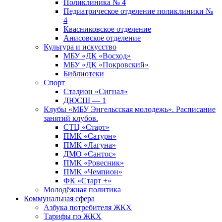
Поликлиника № 4
Педиатрическое отделение поликлиники №
4
Квасниковское отделение
Анисовское отделение
Культура и искусство
МБУ «ДК «Восход»
МБУ «ДК «Покровский»
Библиотеки
Спорт
Стадион «Сигнал»
ДЮСШ — 1
Клубы «МБУ Энгельсская молодежь». Расписание
занятий клубов.
СТЦ «Старт»
ПМК «Сатурн»
ПМК «Лагуна»
ДМО «Сантос»
ПМК «Ровесник»
ПМК «Чемпион»
ФК «Старт +»
Молодёжная политика
Коммунальная сфера
Азбука потребителя ЖКХ
Тарифы по ЖКХ