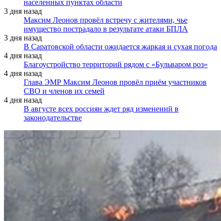
населенных пунктах области
3 дня назад
Максим Леонов провёл встречу с жителями, чье
имущество пострадало в результате атаки БПЛА
3 дня назад
В Саратовской области ожидается жаркая и сухая погода
4 дня назад
Благоустройство территорий рядом с «Бульваром роз»
4 дня назад
Глава ЭМР Максим Леонов провёл приём участников
СВО и членов их семей
4 дня назад
В августе всех россиян ждет ряд изменений в
законодательстве