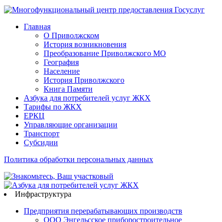
Главная
О Приволжском
История возникновения
Преобразование Приволжского МО
География
Население
История Приволжского
Книга Памяти
Азбука для потребителей услуг ЖКХ
Тарифы по ЖКХ
ЕРКЦ
Управляющие организации
Транспорт
Субсидии
Политика обработки персональных данных
Инфраструктура
Предприятия перерабатывающих производств
ООО Энгельсское приборостроительное