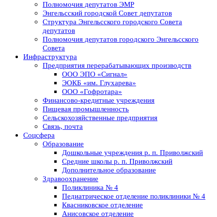
Полномочия депутатов ЭМР
Энгельсский городской Совет депутатов
Структура Энгельсского городского Совета
депутатов
Полномочия депутатов городского Энгельсского
Совета
Инфраструктура
Предприятия перерабатывающих производств
ООО ЭПО «Сигнал»
ЭОКБ «им. Глухарева»
ООО «Гофротара»
Финансово-кредитные учреждения
Пищевая промышленность
Сельскохозяйственные предприятия
Связь, почта
Соцсфера
Образование
Дошкольные учреждения р. п. Приволжский
Средние школы р. п. Приволжский
Дополнительное образование
Здравоохранение
Поликлиника № 4
Педиатрическое отделение поликлиники № 4
Квасниковское отделение
Анисовское отделение