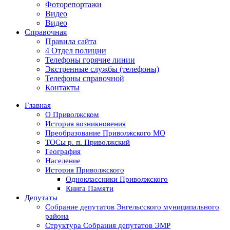
Фоторепортажи
Видео
Видео
Справочная
Правила сайта
4 Отдел полиции
Телефоны горячие линии
Экстренные службы (телефоны)
Телефоны справочной
Контакты
Главная
О Приволжском
История возникновения
Преобразование Приволжского МО
ТОСы р. п. Приволжский
География
Население
История Приволжского
Одноклассники Приволжского
Книга Памяти
Депутаты
Собрание депутатов Энгельсского муниципального
района
Структура Собрания депутатов ЭМР