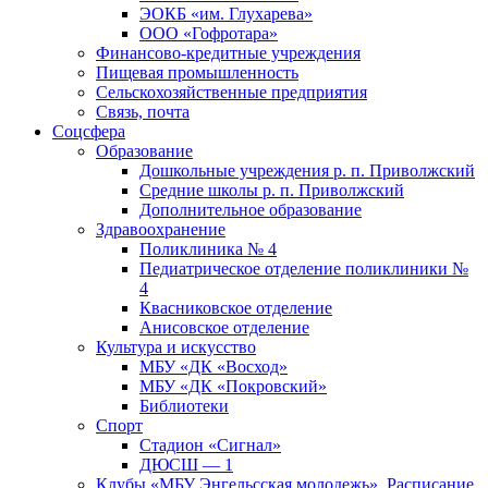
ЭОКБ «им. Глухарева»
ООО «Гофротара»
Финансово-кредитные учреждения
Пищевая промышленность
Сельскохозяйственные предприятия
Связь, почта
Соцсфера
Образование
Дошкольные учреждения р. п. Приволжский
Средние школы р. п. Приволжский
Дополнительное образование
Здравоохранение
Поликлиника № 4
Педиатрическое отделение поликлиники №
4
Квасниковское отделение
Анисовское отделение
Культура и искусство
МБУ «ДК «Восход»
МБУ «ДК «Покровский»
Библиотеки
Спорт
Стадион «Сигнал»
ДЮСШ — 1
Клубы «МБУ Энгельсская молодежь». Расписание