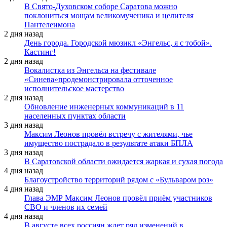
В Свято-Духовском соборе Саратова можно
поклониться мощам великомученика и целителя
Пантелеимона
2 дня назад
День города. Городской мюзикл «Энгельс, я с тобой».
Кастинг!
2 дня назад
Вокалистка из Энгельса на фестивале
«Синева»продемонстрировала отточенное
исполнительское мастерство
2 дня назад
Обновление инженерных коммуникаций в 11
населенных пунктах области
3 дня назад
Максим Леонов провёл встречу с жителями, чье
имущество пострадало в результате атаки БПЛА
3 дня назад
В Саратовской области ожидается жаркая и сухая погода
4 дня назад
Благоустройство территорий рядом с «Бульваром роз»
4 дня назад
Глава ЭМР Максим Леонов провёл приём участников
СВО и членов их семей
4 дня назад
В августе всех россиян ждет ряд изменений в