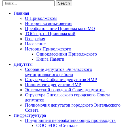
Главная
О Приволжском
История возникновения
Преобразование Приволжского МО
ТОСы р. п. Приволжский
География
Население
История Приволжского
Одноклассники Приволжского
Книга Памяти
Депутаты
Собрание депутатов Энгельсского
муниципального района
Структура Собрания депутатов ЭМР
Полномочия депутатов ЭМР
Энгельсский городской Совет депутатов
Структура Энгельсского городского Совета
депутатов
Полномочия депутатов городского Энгельсского
Совета
Инфраструктура
Предприятия перерабатывающих производств
ООО ЭПО «Сигнал»