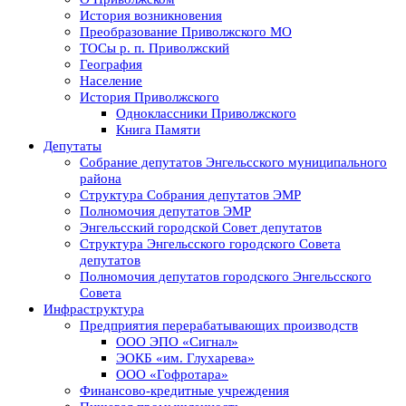
История возникновения
Преобразование Приволжского МО
ТОСы р. п. Приволжский
География
Население
История Приволжского
Одноклассники Приволжского
Книга Памяти
Депутаты
Собрание депутатов Энгельсского муниципального
района
Структура Собрания депутатов ЭМР
Полномочия депутатов ЭМР
Энгельсский городской Совет депутатов
Структура Энгельсского городского Совета
депутатов
Полномочия депутатов городского Энгельсского
Совета
Инфраструктура
Предприятия перерабатывающих производств
ООО ЭПО «Сигнал»
ЭОКБ «им. Глухарева»
ООО «Гофротара»
Финансово-кредитные учреждения