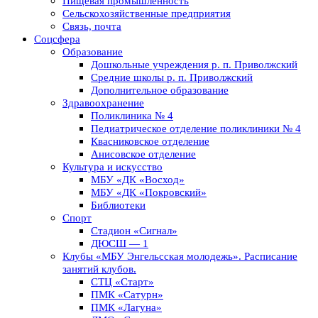
Пищевая промышленность
Сельскохозяйственные предприятия
Связь, почта
Соцсфера
Образование
Дошкольные учреждения р. п. Приволжский
Средние школы р. п. Приволжский
Дополнительное образование
Здравоохранение
Поликлиника № 4
Педиатрическое отделение поликлиники № 4
Квасниковское отделение
Анисовское отделение
Культура и искусство
МБУ «ДК «Восход»
МБУ «ДК «Покровский»
Библиотеки
Спорт
Стадион «Сигнал»
ДЮСШ — 1
Клубы «МБУ Энгельсская молодежь». Расписание
занятий клубов.
СТЦ «Старт»
ПМК «Сатурн»
ПМК «Лагуна»