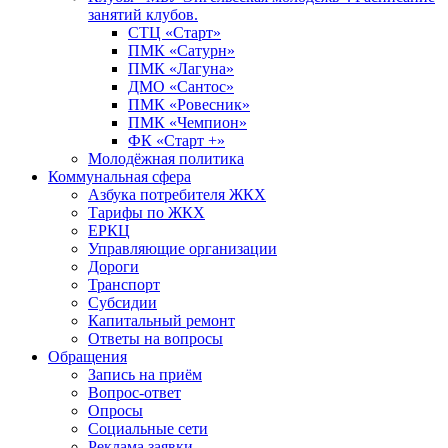
занятий клубов.
СТЦ «Старт»
ПМК «Сатурн»
ПМК «Лагуна»
ДМО «Сантос»
ПМК «Ровесник»
ПМК «Чемпион»
ФК «Старт +»
Молодёжная политика
Коммунальная сфера
Азбука потребителя ЖКХ
Тарифы по ЖКХ
ЕРКЦ
Управляющие организации
Дороги
Транспорт
Субсидии
Капитальный ремонт
Ответы на вопросы
Обращения
Запись на приём
Вопрос-ответ
Опросы
Социальные сети
Реклама заявки