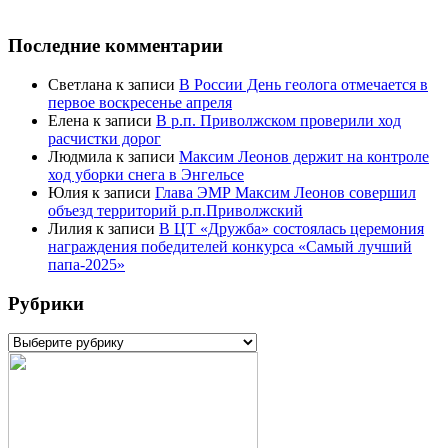
Последние комментарии
Светлана
к записи
В России День геолога отмечается в
первое воскресенье апреля
Елена
к записи
В р.п. Приволжском проверили ход
расчистки дорог
Людмила
к записи
Максим Леонов держит на контроле
ход уборки снега в Энгельсе
Юлия
к записи
Глава ЭМР Максим Леонов совершил
объезд территорий р.п.Приволжский
Лилия
к записи
В ЦТ «Дружба» состоялась церемония
награждения победителей конкурса «Самый лучший
папа-2025»
Рубрики
Рубрики