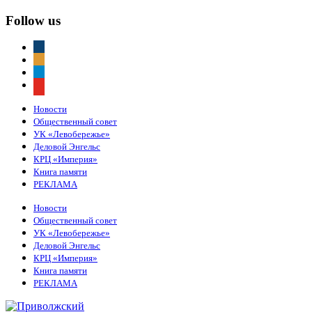
Follow us
vkontakte
odnoklassniki
telegram
youtube
Новости
Общественный совет
УК «Левобережье»
Деловой Энгельс
КРЦ «Империя»
Книга памяти
РЕКЛАМА
Новости
Общественный совет
УК «Левобережье»
Деловой Энгельс
КРЦ «Империя»
Книга памяти
РЕКЛАМА