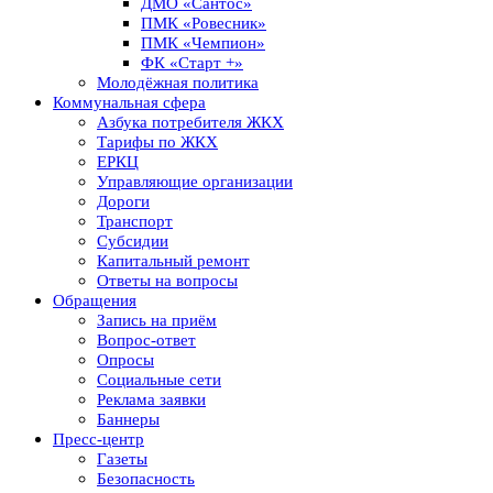
ДМО «Сантос»
ПМК «Ровесник»
ПМК «Чемпион»
ФК «Старт +»
Молодёжная политика
Коммунальная сфера
Азбука потребителя ЖКХ
Тарифы по ЖКХ
ЕРКЦ
Управляющие организации
Дороги
Транспорт
Субсидии
Капитальный ремонт
Ответы на вопросы
Обращения
Запись на приём
Вопрос-ответ
Опросы
Социальные сети
Реклама заявки
Баннеры
Пресс-центр
Газеты
Безопасность