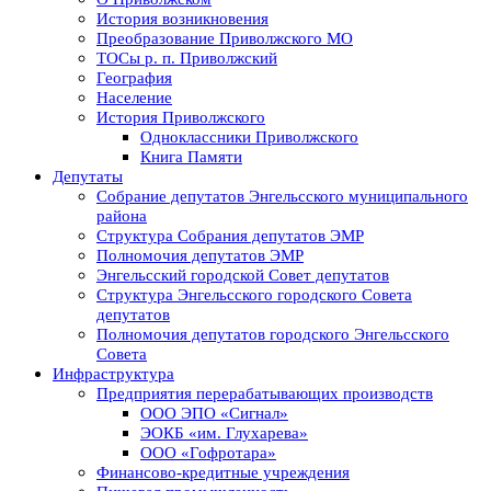
История возникновения
Преобразование Приволжского МО
ТОСы р. п. Приволжский
География
Население
История Приволжского
Одноклассники Приволжского
Книга Памяти
Депутаты
Собрание депутатов Энгельсского муниципального
района
Структура Собрания депутатов ЭМР
Полномочия депутатов ЭМР
Энгельсский городской Совет депутатов
Структура Энгельсского городского Совета
депутатов
Полномочия депутатов городского Энгельсского
Совета
Инфраструктура
Предприятия перерабатывающих производств
ООО ЭПО «Сигнал»
ЭОКБ «им. Глухарева»
ООО «Гофротара»
Финансово-кредитные учреждения