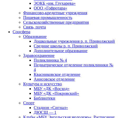
ЭОКБ «им. Глухарева»
ООО «Гофротара»
Финансово-кредитные учреждения
Пищевая промышленность
Сельскохозяйственные предприятия
Связь, почта
Соцсфера
Образование
Дошкольные учреждения р. п. Приволжский
Средние школы р. п. Приволжский
Дополнительное образование
Здравоохранение
Поликлиника № 4
Педиатрическое отделение поликлиники №
4
Квасниковское отделение
Анисовское отделение
Культура и искусство
МБУ «ДК «Восход»
МБУ «ДК «Покровский»
Библиотеки
Спорт
Стадион «Сигнал»
ДЮСШ — 1
Клубы «МБУ Энгельсская молодежь». Расписание