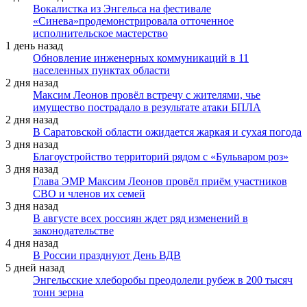
Вокалистка из Энгельса на фестивале
«Синева»продемонстрировала отточенное
исполнительское мастерство
1 день назад
Обновление инженерных коммуникаций в 11
населенных пунктах области
2 дня назад
Максим Леонов провёл встречу с жителями, чье
имущество пострадало в результате атаки БПЛА
2 дня назад
В Саратовской области ожидается жаркая и сухая погода
3 дня назад
Благоустройство территорий рядом с «Бульваром роз»
3 дня назад
Глава ЭМР Максим Леонов провёл приём участников
СВО и членов их семей
3 дня назад
В августе всех россиян ждет ряд изменений в
законодательстве
4 дня назад
В России празднуют День ВДВ
5 дней назад
Энгельсские хлеборобы преодолели рубеж в 200 тысяч
тонн зерна