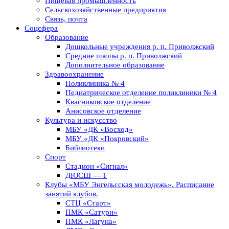
Пищевая промышленность
Сельскохозяйственные предприятия
Связь, почта
Соцсфера
Образование
Дошкольные учреждения р. п. Приволжский
Средние школы р. п. Приволжский
Дополнительное образование
Здравоохранение
Поликлиника № 4
Педиатрическое отделение поликлиники № 4
Квасниковское отделение
Анисовское отделение
Культура и искусство
МБУ «ДК «Восход»
МБУ «ДК «Покровский»
Библиотеки
Спорт
Стадион «Сигнал»
ДЮСШ — 1
Клубы «МБУ Энгельсская молодежь». Расписание
занятий клубов.
СТЦ «Старт»
ПМК «Сатурн»
ПМК «Лагуна»