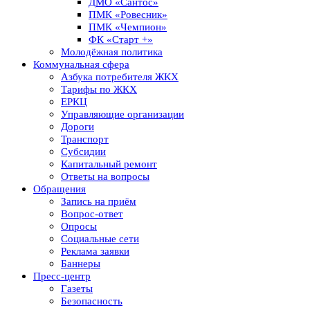
ДМО «Сантос»
ПМК «Ровесник»
ПМК «Чемпион»
ФК «Старт +»
Молодёжная политика
Коммунальная сфера
Азбука потребителя ЖКХ
Тарифы по ЖКХ
ЕРКЦ
Управляющие организации
Дороги
Транспорт
Субсидии
Капитальный ремонт
Ответы на вопросы
Обращения
Запись на приём
Вопрос-ответ
Опросы
Социальные сети
Реклама заявки
Баннеры
Пресс-центр
Газеты
Безопасность