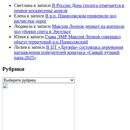
Светлана
к записи
В России День геолога отмечается в
первое воскресенье апреля
Елена
к записи
В р.п. Приволжском проверили ход
расчистки дорог
Людмила
к записи
Максим Леонов держит на контроле
ход уборки снега в Энгельсе
Юлия
к записи
Глава ЭМР Максим Леонов совершил
объезд территорий р.п.Приволжский
Лилия
к записи
В ЦТ «Дружба» состоялась церемония
награждения победителей конкурса «Самый лучший
папа-2025»
Рубрики
Рубрики