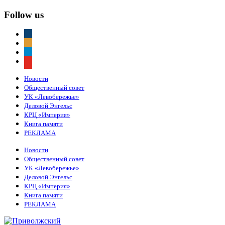
Follow us
vkontakte
odnoklassniki
telegram
youtube
Новости
Общественный совет
УК «Левобережье»
Деловой Энгельс
КРЦ «Империя»
Книга памяти
РЕКЛАМА
Новости
Общественный совет
УК «Левобережье»
Деловой Энгельс
КРЦ «Империя»
Книга памяти
РЕКЛАМА