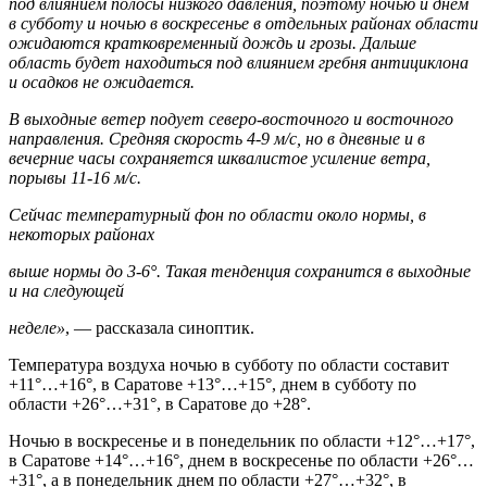
под влиянием полосы низкого давления, поэтому ночью и днем
в субботу и ночью в воскресенье в отдельных районах области
ожидаются кратковременный дождь и грозы. Дальше
область будет находиться под влиянием гребня антициклона
и осадков не ожидается.
В выходные ветер подует северо-восточного и восточного
направления. Средняя скорость 4-9 м/с, но в дневные и в
вечерние часы сохраняется шквалистое усиление ветра,
порывы 11-16 м/с.
Сейчас температурный фон по области около нормы, в
некоторых районах
выше нормы до 3-6°. Такая тенденция сохранится в выходные
и на следующей
неделе»
, — рассказала синоптик.
Температура воздуха ночью в субботу по области составит
+11°…+16°, в Саратове +13°…+15°, днем в субботу по
области +26°…+31°, в Саратове до +28°.
Ночью в воскресенье и в понедельник по области +12°…+17°,
в Саратове +14°…+16°, днем в воскресенье по области +26°…
+31°, а в понедельник днем по области +27°…+32°, в