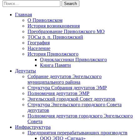
Главная
О Приволжском
История возникновения
Преобразование Приволжского МО
ТОСы р. п. Приволжский
География
Население
История Приволжского
Одноклассники Приволжского
Книга Памяти
Депутаты
Собрание депутатов Энгельсского
муниципального района
Структура Собрания депутатов ЭМР
Полномочия депутатов ЭМР
Энгельсский городской Совет депутатов
Структура Энгельсского городского Совета
депутатов
Полномочия депутатов городского Энгельсского
Совета
Инфраструктура
Предприятия перерабатывающих производств
ООО ЭПО «Сигнал»