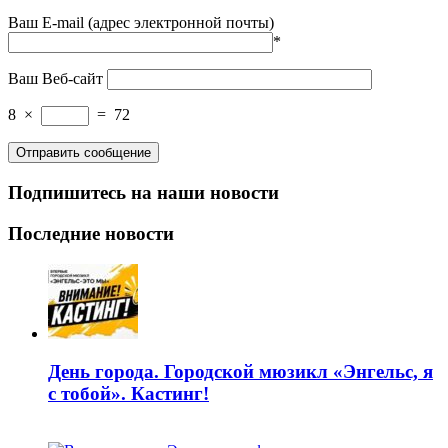
Ваш E-mail (адрес электронной почты)
*
Ваш Веб-сайт
8
×
=
72
Подпишитесь на наши новости
Последние новости
День города. Городской мюзикл «Энгельс, я
с тобой». Кастинг!