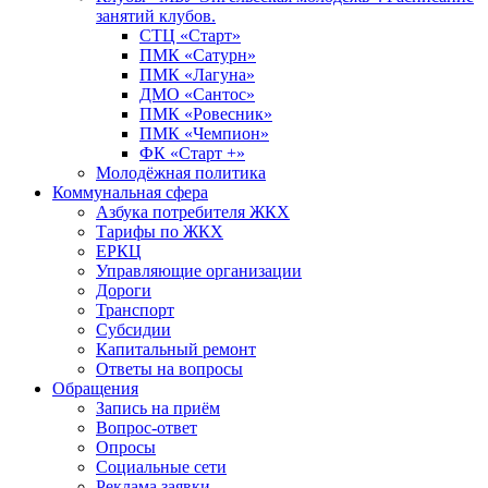
занятий клубов.
СТЦ «Старт»
ПМК «Сатурн»
ПМК «Лагуна»
ДМО «Сантос»
ПМК «Ровесник»
ПМК «Чемпион»
ФК «Старт +»
Молодёжная политика
Коммунальная сфера
Азбука потребителя ЖКХ
Тарифы по ЖКХ
ЕРКЦ
Управляющие организации
Дороги
Транспорт
Субсидии
Капитальный ремонт
Ответы на вопросы
Обращения
Запись на приём
Вопрос-ответ
Опросы
Социальные сети
Реклама заявки