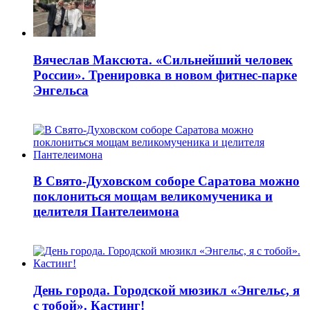
Вячеслав Максюта. «Сильнейший человек
России». Тренировка в новом фитнес-парке
Энгельса
В Свято-Духовском соборе Саратова можно
поклониться мощам великомученика и
целителя Пантелеимона
День города. Городской мюзикл «Энгельс, я
с тобой». Кастинг!