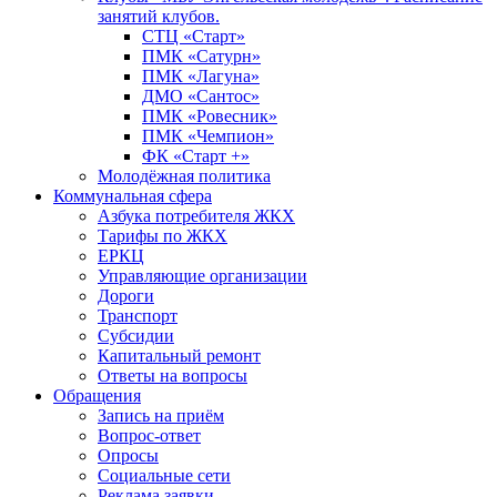
занятий клубов.
СТЦ «Старт»
ПМК «Сатурн»
ПМК «Лагуна»
ДМО «Сантос»
ПМК «Ровесник»
ПМК «Чемпион»
ФК «Старт +»
Молодёжная политика
Коммунальная сфера
Азбука потребителя ЖКХ
Тарифы по ЖКХ
ЕРКЦ
Управляющие организации
Дороги
Транспорт
Субсидии
Капитальный ремонт
Ответы на вопросы
Обращения
Запись на приём
Вопрос-ответ
Опросы
Социальные сети
Реклама заявки