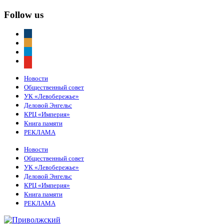
Follow us
vkontakte
odnoklassniki
telegram
youtube
Новости
Общественный совет
УК «Левобережье»
Деловой Энгельс
КРЦ «Империя»
Книга памяти
РЕКЛАМА
Новости
Общественный совет
УК «Левобережье»
Деловой Энгельс
КРЦ «Империя»
Книга памяти
РЕКЛАМА