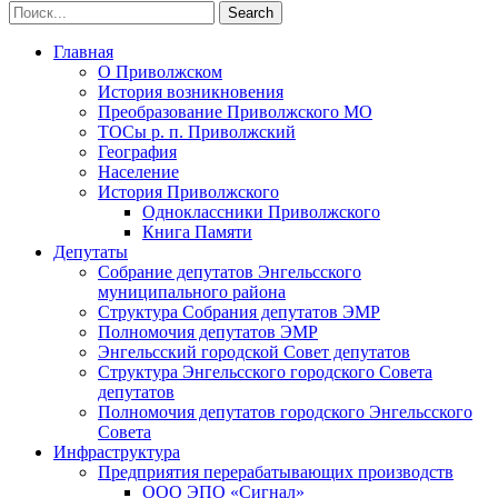
Главная
О Приволжском
История возникновения
Преобразование Приволжского МО
ТОСы р. п. Приволжский
География
Население
История Приволжского
Одноклассники Приволжского
Книга Памяти
Депутаты
Собрание депутатов Энгельсского
муниципального района
Структура Собрания депутатов ЭМР
Полномочия депутатов ЭМР
Энгельсский городской Совет депутатов
Структура Энгельсского городского Совета
депутатов
Полномочия депутатов городского Энгельсского
Совета
Инфраструктура
Предприятия перерабатывающих производств
ООО ЭПО «Сигнал»