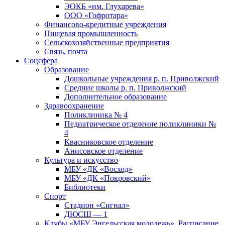
ЭОКБ «им. Глухарева»
ООО «Гофротара»
Финансово-кредитные учреждения
Пищевая промышленность
Сельскохозяйственные предприятия
Связь, почта
Соцсфера
Образование
Дошкольные учреждения р. п. Приволжский
Средние школы р. п. Приволжский
Дополнительное образование
Здравоохранение
Поликлиника № 4
Педиатрическое отделение поликлиники №
4
Квасниковское отделение
Анисовское отделение
Культура и искусство
МБУ «ДК «Восход»
МБУ «ДК «Покровский»
Библиотеки
Спорт
Стадион «Сигнал»
ДЮСШ — 1
Клубы «МБУ Энгельсская молодежь». Расписание