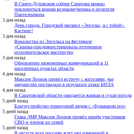
В Свято-Духовском соборе Саратова можно
поклониться мощам великомученика и целителя
Пантелеимона
3 дня назад
День города. Городской мюзикл «Энгельс, я с тобой».
Кастинг!
3 дня назад
Вокалистка из Энгельса на фестивале
«Синева»продемонстрировала отточенное
исполнительское мастерство
3 дня назад
Обновление инженерных коммуникаций в 11
населенных пунктах области
4 дня назад
Максим Леонов провёл встречу с жителями, чье
имущество пострадало в результате атаки БПЛА
4 дня назад
В Саратовской области ожидается жаркая и сухая погода
5 дней назад
Благоустройство территорий рядом с «Бульваром роз»
5 дней назад
Глава ЭМР Максим Леонов провёл приём участников
СВО и членов их семей
5 дней назад
В августе всех россиян ждет ряд изменений в