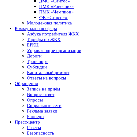
ДМО «Сантос»
ПМК «Ровесник»
ПМК «Чемпион»
ФК «Старт +»
Молодёжная политика
Коммунальная сфера
Азбука потребителя ЖКХ
Тарифы по ЖКХ
ЕРКЦ
Управляющие организации
Дороги
Транспорт
Субсидии
Капитальный ремонт
Ответы на вопросы
Обращения
Запись на приём
Вопрос-ответ
Опросы
Социальные сети
Реклама заявки
Баннеры
Пресс-центр
Газеты
Безопасность