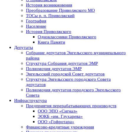
История возникновения
Преобразование Приволжского МО
ТОСы р. п. Приволжский
География
Население
История Приволжского
Одноклассники Приволжского
Книга Памяти
Депутаты
Собрание депутатов Энгельсского муниципального
района
Структура Собрания депутатов ЭМР
Полномочия депутатов ЭМР
Энгельсский городской Совет депутатов
Структура Энгельсского городского Совета
депутатов
Полномочия депутатов городского Энгельсского
Совета
Инфраструктура
Предприятия перерабатывающих производств
ООО ЭПО «Сигнал»
ЭОКБ «им. Глухарева»
ООО «Гофротара»
Финансово-кредитные учреждения