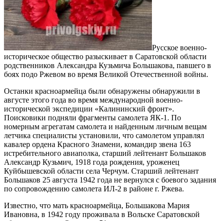
Русское военно-
историческое общество разыскивает в Саратовской области
родственников Александра Кузьмича Большакова, павшего в
боях подо Ржевом во время Великой Отечественной войны.
Останки красноармейца были обнаружены обнаружили в
августе этого года во время международной военно-
исторической экспедиции «Калининский фронт».
Поисковики подняли фрагменты самолета ЯК-1.
По
номерным агрегатам самолета и найденным личным вещам
летчика специалисты установили, что самолетом управлял
кавалер ордена Красного Знамени, командир звена 163
истребительного авиаполка, старший лейтенант Большаков
Александр Кузьмич, 1918 года рождения, уроженец
Куйбышевской области села Черчум. Старший лейтенант
Большаков 25 августа 1942 года не вернулся с боевого задания
по сопровождению самолета ИЛ-2 в районе г. Ржева.
Известно, что мать красноармейца, Большакова Мария
Ивановна, в 1942 году проживала в Вольске Саратовской