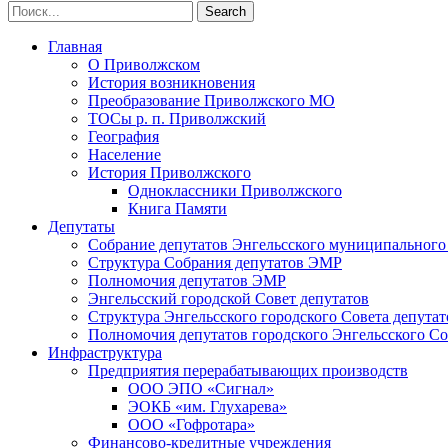
Главная
О Приволжском
История возникновения
Преобразование Приволжского МО
ТОСы р. п. Приволжский
География
Население
История Приволжского
Одноклассники Приволжского
Книга Памяти
Депутаты
Собрание депутатов Энгельсского муниципального
Структура Собрания депутатов ЭМР
Полномочия депутатов ЭМР
Энгельсский городской Совет депутатов
Структура Энгельсского городского Совета депутат
Полномочия депутатов городского Энгельсского Со
Инфраструктура
Предприятия перерабатывающих производств
ООО ЭПО «Сигнал»
ЭОКБ «им. Глухарева»
ООО «Гофротара»
Финансово-кредитные учреждения