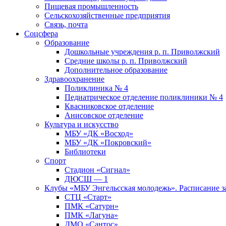
Пищевая промышленность
Сельскохозяйственные предприятия
Связь, почта
Соцсфера
Образование
Дошкольные учреждения р. п. Приволжский
Средние школы р. п. Приволжский
Дополнительное образование
Здравоохранение
Поликлиника № 4
Педиатрическое отделение поликлиники № 4
Квасниковское отделение
Анисовское отделение
Культура и искусство
МБУ «ДК «Восход»
МБУ «ДК «Покровский»
Библиотеки
Спорт
Стадион «Сигнал»
ДЮСШ — 1
Клубы «МБУ Энгельсская молодежь». Расписание з
СТЦ «Старт»
ПМК «Сатурн»
ПМК «Лагуна»
ДМО «Сантос»