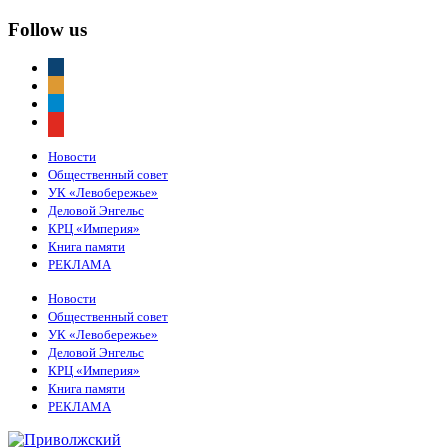
Follow us
vkontakte
odnoklassniki
telegram
youtube
Новости
Общественный совет
УК «Левобережье»
Деловой Энгельс
КРЦ «Империя»
Книга памяти
РЕКЛАМА
Новости
Общественный совет
УК «Левобережье»
Деловой Энгельс
КРЦ «Империя»
Книга памяти
РЕКЛАМА