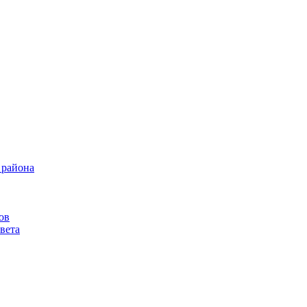
 района
ов
вета