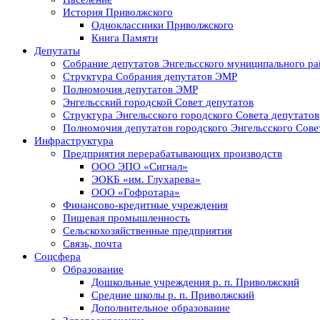
История Приволжского
Одноклассники Приволжского
Книга Памяти
Депутаты
Собрание депутатов Энгельсского муниципального ра
Структура Собрания депутатов ЭМР
Полномочия депутатов ЭМР
Энгельсский городской Совет депутатов
Структура Энгельсского городского Совета депутатов
Полномочия депутатов городского Энгельсского Сове
Инфраструктура
Предприятия перерабатывающих производств
ООО ЭПО «Сигнал»
ЭОКБ «им. Глухарева»
ООО «Гофротара»
Финансово-кредитные учреждения
Пищевая промышленность
Сельскохозяйственные предприятия
Связь, почта
Соцсфера
Образование
Дошкольные учреждения р. п. Приволжский
Средние школы р. п. Приволжский
Дополнительное образование