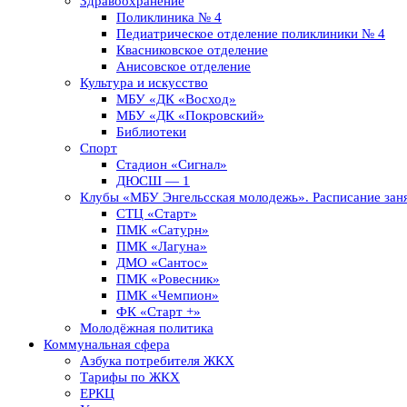
Здравоохранение
Поликлиника № 4
Педиатрическое отделение поликлиники № 4
Квасниковское отделение
Анисовское отделение
Культура и искусство
МБУ «ДК «Восход»
МБУ «ДК «Покровский»
Библиотеки
Спорт
Стадион «Сигнал»
ДЮСШ — 1
Клубы «МБУ Энгельсская молодежь». Расписание заня
СТЦ «Старт»
ПМК «Сатурн»
ПМК «Лагуна»
ДМО «Сантос»
ПМК «Ровесник»
ПМК «Чемпион»
ФК «Старт +»
Молодёжная политика
Коммунальная сфера
Азбука потребителя ЖКХ
Тарифы по ЖКХ
ЕРКЦ