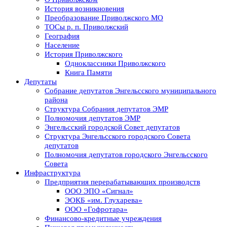
История возникновения
Преобразование Приволжского МО
ТОСы р. п. Приволжский
География
Население
История Приволжского
Одноклассники Приволжского
Книга Памяти
Депутаты
Собрание депутатов Энгельсского муниципального
района
Структура Собрания депутатов ЭМР
Полномочия депутатов ЭМР
Энгельсский городской Совет депутатов
Структура Энгельсского городского Совета
депутатов
Полномочия депутатов городского Энгельсского
Совета
Инфраструктура
Предприятия перерабатывающих производств
ООО ЭПО «Сигнал»
ЭОКБ «им. Глухарева»
ООО «Гофротара»
Финансово-кредитные учреждения