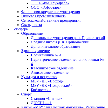
ЭОКБ «им. Глухарева»
ООО «Гофротара»
Финансово-кредитные учреждения
Пищевая промышленность
Сельскохозяйственные предприятия
Связь, почта
Соцсфера
Образование
Дошкольные учреждения р. п. Приволжский
Средние школы р. п. Приволжский
Дополнительное образование
Здравоохранение
Поликлиника № 4
Педиатрическое отделение поликлиники №
4
Квасниковское отделение
Анисовское отделение
Культура и искусство
МБУ «ДК «Восход»
МБУ «ДК «Покровский»
Библиотеки
Спорт
Стадион «Сигнал»
ДЮСШ — 1
Клубы «МБУ Энгельсская молодежь». Расписание