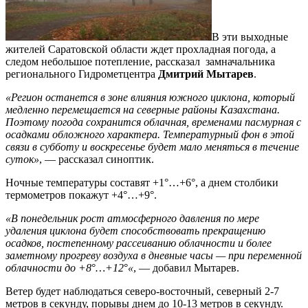
В эти выходные
жителей Саратовской области ждет прохладная погода, а
следом небольшое потепление, рассказал замначальника
регионального Гидрометцентра
Дмитрий Мытарев
.
«Регион останется в зоне влияния южного циклона, который
медленно перемещается на северные районы Казахстана.
Поэтому погода сохранится облачная, временами пасмурная с
осадками обложного характера. Температурный фон в этой
связи в субботу и воскресенье будет мало меняться в течение
суток»
, — рассказал синоптик.
Ночные температуры составят +1°…+6°, а днем столбики
термометров покажут +4°…+9°.
«В понедельник рост атмосферного давления по мере
удаления циклона будет способствовать прекращению
осадков, постепенному рассеиванию облачности и более
заметному прогреву воздуха в дневные часы — при переменной
облачности до +8
°
…+12
°
«
, — добавил Мытарев.
Ветер будет наблюдаться северо-восточный, северный 2-7
метров в секунду, порывы днем до 10-13 метров в секунду.