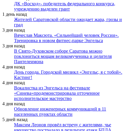
ДК «Восход»- победитель федерального конкурса,
учреждению выделен грант
1 день назад
Жителей Саратовской области ожидает жара, грозы и
град
3 дня назад
Вячеслав Максюта. «Сильнейший человек России».
Тренировка в новом фитнес-парке Энгельса
3 дня назад
В Свято-Духовском соборе Саратова можно
поклониться мощам великомученика и целителя
Пантелеимона
4 дня назад
День города. Городской мюзикл «Энгельс, я с тобой».
Кастинг!
4 дня назад
Вокалистка из Энгельса на фестивале
«Синева»продемонстрировала отточенное
исполнительское мастерство
4 дня назад
Обновление инженерных коммуникаций в 11
населенных пунктах области
5 дней назад
Максим Леонов провёл встречу с жителями, чье
имущество пострадало в результате атаки БПЛА