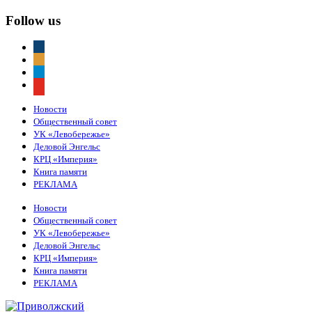
Follow us
vkontakte
odnoklassniki
telegram
youtube
Новости
Общественный совет
УК «Левобережье»
Деловой Энгельс
КРЦ «Империя»
Книга памяти
РЕКЛАМА
Новости
Общественный совет
УК «Левобережье»
Деловой Энгельс
КРЦ «Империя»
Книга памяти
РЕКЛАМА