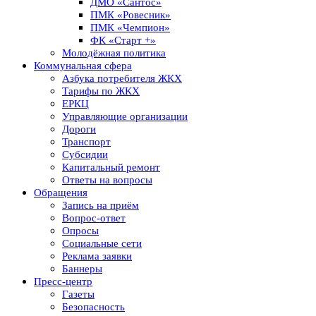
ДМО «Сантос»
ПМК «Ровесник»
ПМК «Чемпион»
ФК «Старт +»
Молодёжная политика
Коммунальная сфера
Азбука потребителя ЖКХ
Тарифы по ЖКХ
ЕРКЦ
Управляющие организации
Дороги
Транспорт
Субсидии
Капитальный ремонт
Ответы на вопросы
Обращения
Запись на приём
Вопрос-ответ
Опросы
Социальные сети
Реклама заявки
Баннеры
Пресс-центр
Газеты
Безопасность