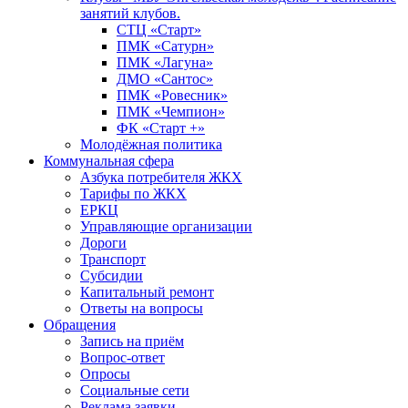
занятий клубов.
СТЦ «Старт»
ПМК «Сатурн»
ПМК «Лагуна»
ДМО «Сантос»
ПМК «Ровесник»
ПМК «Чемпион»
ФК «Старт +»
Молодёжная политика
Коммунальная сфера
Азбука потребителя ЖКХ
Тарифы по ЖКХ
ЕРКЦ
Управляющие организации
Дороги
Транспорт
Субсидии
Капитальный ремонт
Ответы на вопросы
Обращения
Запись на приём
Вопрос-ответ
Опросы
Социальные сети
Реклама заявки