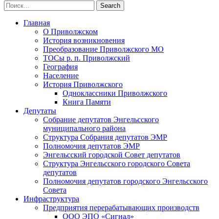
Главная
О Приволжском
История возникновения
Преобразование Приволжского МО
ТОСы р. п. Приволжский
География
Население
История Приволжского
Одноклассники Приволжского
Книга Памяти
Депутаты
Собрание депутатов Энгельсского
муниципального района
Структура Собрания депутатов ЭМР
Полномочия депутатов ЭМР
Энгельсский городской Совет депутатов
Структура Энгельсского городского Совета
депутатов
Полномочия депутатов городского Энгельсского
Совета
Инфраструктура
Предприятия перерабатывающих производств
ООО ЭПО «Сигнал»