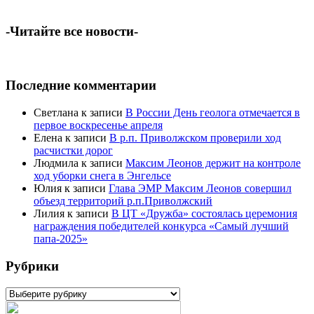
-Читайте все новости-
Последние комментарии
Светлана
к записи
В России День геолога отмечается в
первое воскресенье апреля
Елена
к записи
В р.п. Приволжском проверили ход
расчистки дорог
Людмила
к записи
Максим Леонов держит на контроле
ход уборки снега в Энгельсе
Юлия
к записи
Глава ЭМР Максим Леонов совершил
объезд территорий р.п.Приволжский
Лилия
к записи
В ЦТ «Дружба» состоялась церемония
награждения победителей конкурса «Самый лучший
папа-2025»
Рубрики
Рубрики