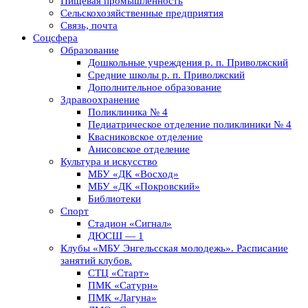
Пищевая промышленность
Сельскохозяйственные предприятия
Связь, почта
Соцсфера
Образование
Дошкольные учреждения р. п. Приволжский
Средние школы р. п. Приволжский
Дополнительное образование
Здравоохранение
Поликлиника № 4
Педиатрическое отделение поликлиники № 4
Квасниковское отделение
Анисовское отделение
Культура и искусство
МБУ «ДК «Восход»
МБУ «ДК «Покровский»
Библиотеки
Спорт
Стадион «Сигнал»
ДЮСШ — 1
Клубы «МБУ Энгельсская молодежь». Расписание
занятий клубов.
СТЦ «Старт»
ПМК «Сатурн»
ПМК «Лагуна»