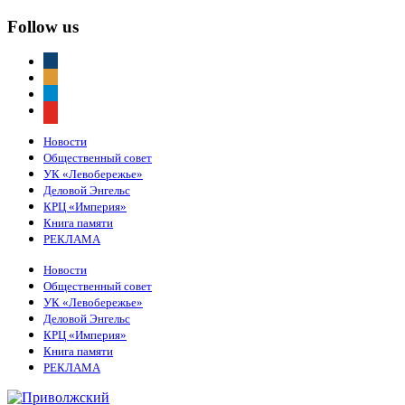
Follow us
vkontakte
odnoklassniki
telegram
youtube
Новости
Общественный совет
УК «Левобережье»
Деловой Энгельс
КРЦ «Империя»
Книга памяти
РЕКЛАМА
Новости
Общественный совет
УК «Левобережье»
Деловой Энгельс
КРЦ «Империя»
Книга памяти
РЕКЛАМА