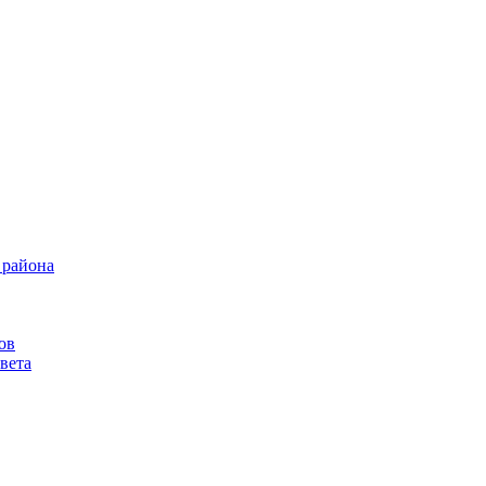
 района
ов
вета