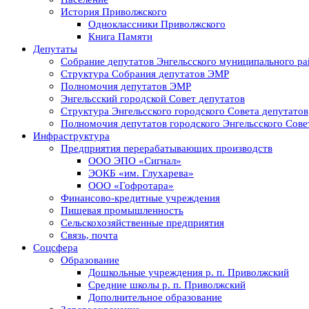
История Приволжского
Одноклассники Приволжского
Книга Памяти
Депутаты
Собрание депутатов Энгельсского муниципального ра
Структура Собрания депутатов ЭМР
Полномочия депутатов ЭМР
Энгельсский городской Совет депутатов
Структура Энгельсского городского Совета депутатов
Полномочия депутатов городского Энгельсского Сове
Инфраструктура
Предприятия перерабатывающих производств
ООО ЭПО «Сигнал»
ЭОКБ «им. Глухарева»
ООО «Гофротара»
Финансово-кредитные учреждения
Пищевая промышленность
Сельскохозяйственные предприятия
Связь, почта
Соцсфера
Образование
Дошкольные учреждения р. п. Приволжский
Средние школы р. п. Приволжский
Дополнительное образование