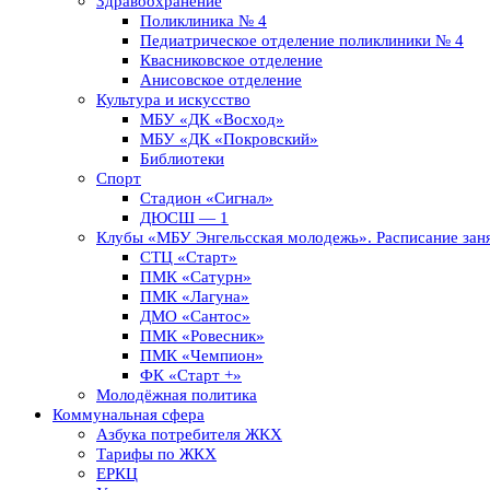
Здравоохранение
Поликлиника № 4
Педиатрическое отделение поликлиники № 4
Квасниковское отделение
Анисовское отделение
Культура и искусство
МБУ «ДК «Восход»
МБУ «ДК «Покровский»
Библиотеки
Спорт
Стадион «Сигнал»
ДЮСШ — 1
Клубы «МБУ Энгельсская молодежь». Расписание заня
СТЦ «Старт»
ПМК «Сатурн»
ПМК «Лагуна»
ДМО «Сантос»
ПМК «Ровесник»
ПМК «Чемпион»
ФК «Старт +»
Молодёжная политика
Коммунальная сфера
Азбука потребителя ЖКХ
Тарифы по ЖКХ
ЕРКЦ