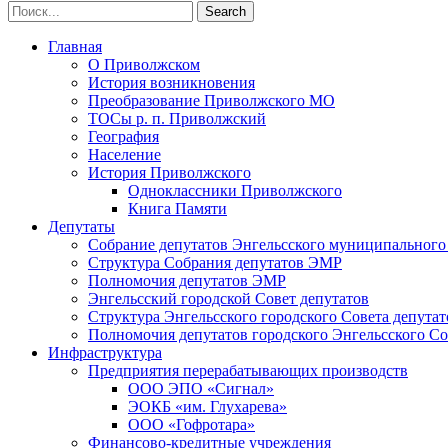
Главная
О Приволжском
История возникновения
Преобразование Приволжского МО
ТОСы р. п. Приволжский
География
Население
История Приволжского
Одноклассники Приволжского
Книга Памяти
Депутаты
Собрание депутатов Энгельсского муниципального
Структура Собрания депутатов ЭМР
Полномочия депутатов ЭМР
Энгельсский городской Совет депутатов
Структура Энгельсского городского Совета депутат
Полномочия депутатов городского Энгельсского Со
Инфраструктура
Предприятия перерабатывающих производств
ООО ЭПО «Сигнал»
ЭОКБ «им. Глухарева»
ООО «Гофротара»
Финансово-кредитные учреждения