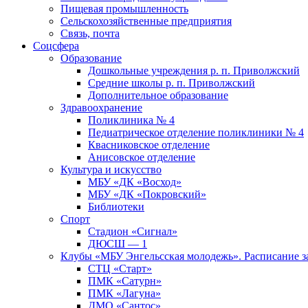
Пищевая промышленность
Сельскохозяйственные предприятия
Связь, почта
Соцсфера
Образование
Дошкольные учреждения р. п. Приволжский
Средние школы р. п. Приволжский
Дополнительное образование
Здравоохранение
Поликлиника № 4
Педиатрическое отделение поликлиники № 4
Квасниковское отделение
Анисовское отделение
Культура и искусство
МБУ «ДК «Восход»
МБУ «ДК «Покровский»
Библиотеки
Спорт
Стадион «Сигнал»
ДЮСШ — 1
Клубы «МБУ Энгельсская молодежь». Расписание з
СТЦ «Старт»
ПМК «Сатурн»
ПМК «Лагуна»
ДМО «Сантос»