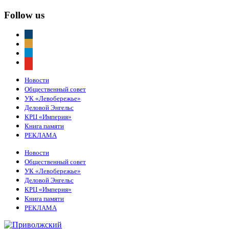
Follow us
vkontakte
odnoklassniki
telegram
youtube
Новости
Общественный совет
УК «Левобережье»
Деловой Энгельс
КРЦ «Империя»
Книга памяти
РЕКЛАМА
Новости
Общественный совет
УК «Левобережье»
Деловой Энгельс
КРЦ «Империя»
Книга памяти
РЕКЛАМА