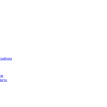
 района
ов
вета