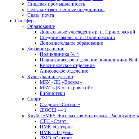
Пищевая промышленность
Сельскохозяйственные предприятия
Связь, почта
Соцсфера
Образование
Дошкольные учреждения р. п. Приволжский
Средние школы р. п. Приволжский
Дополнительное образование
Здравоохранение
Поликлиника № 4
Педиатрическое отделение поликлиники № 4
Квасниковское отделение
Анисовское отделение
Культура и искусство
МБУ «ДК «Восход»
МБУ «ДК «Покровский»
Библиотеки
Спорт
Стадион «Сигнал»
ДЮСШ — 1
Клубы «МБУ Энгельсская молодежь». Расписание з
СТЦ «Старт»
ПМК «Сатурн»
ПМК «Лагуна»
ДМО «Сантос»