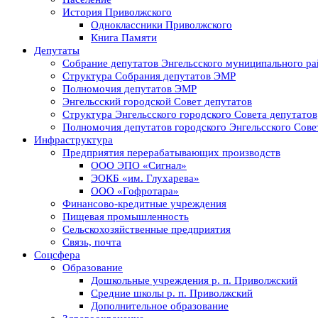
История Приволжского
Одноклассники Приволжского
Книга Памяти
Депутаты
Собрание депутатов Энгельсского муниципального ра
Структура Собрания депутатов ЭМР
Полномочия депутатов ЭМР
Энгельсский городской Совет депутатов
Структура Энгельсского городского Совета депутатов
Полномочия депутатов городского Энгельсского Сове
Инфраструктура
Предприятия перерабатывающих производств
ООО ЭПО «Сигнал»
ЭОКБ «им. Глухарева»
ООО «Гофротара»
Финансово-кредитные учреждения
Пищевая промышленность
Сельскохозяйственные предприятия
Связь, почта
Соцсфера
Образование
Дошкольные учреждения р. п. Приволжский
Средние школы р. п. Приволжский
Дополнительное образование