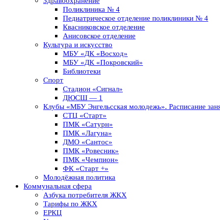
Здравоохранение
Поликлиника № 4
Педиатрическое отделение поликлиники № 4
Квасниковское отделение
Анисовское отделение
Культура и искусство
МБУ «ДК «Восход»
МБУ «ДК «Покровский»
Библиотеки
Спорт
Стадион «Сигнал»
ДЮСШ — 1
Клубы «МБУ Энгельсская молодежь». Расписание заня
СТЦ «Старт»
ПМК «Сатурн»
ПМК «Лагуна»
ДМО «Сантос»
ПМК «Ровесник»
ПМК «Чемпион»
ФК «Старт +»
Молодёжная политика
Коммунальная сфера
Азбука потребителя ЖКХ
Тарифы по ЖКХ
ЕРКЦ