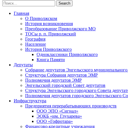
Главная
О Приволжском
История возникновения
Преобразование Приволжского МО
ТОСы р. п. Приволжский
География
Население
История Приволжского
Одноклассники Приволжского
Книга Памяти
Депутаты
Собрание депутатов Энгельсского муниципального
Структура Собрания депутатов ЭМР
Полномочия депутатов ЭМР
Энгельсский городской Совет депутатов
Структура Энгельсского городского Совета депутат
Полномочия депутатов городского Энгельсского Со
Инфраструктура
Предприятия перерабатывающих производств
ООО ЭПО «Сигнал»
ЭОКБ «им. Глухарева»
ООО «Гофротара»
Финансово-кредитные учреждения