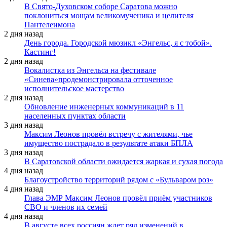
В Свято-Духовском соборе Саратова можно
поклониться мощам великомученика и целителя
Пантелеимона
2 дня назад
День города. Городской мюзикл «Энгельс, я с тобой».
Кастинг!
2 дня назад
Вокалистка из Энгельса на фестивале
«Синева»продемонстрировала отточенное
исполнительское мастерство
2 дня назад
Обновление инженерных коммуникаций в 11
населенных пунктах области
3 дня назад
Максим Леонов провёл встречу с жителями, чье
имущество пострадало в результате атаки БПЛА
3 дня назад
В Саратовской области ожидается жаркая и сухая погода
4 дня назад
Благоустройство территорий рядом с «Бульваром роз»
4 дня назад
Глава ЭМР Максим Леонов провёл приём участников
СВО и членов их семей
4 дня назад
В августе всех россиян ждет ряд изменений в