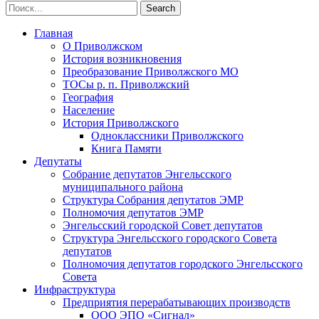
Главная
О Приволжском
История возникновения
Преобразование Приволжского МО
ТОСы р. п. Приволжский
География
Население
История Приволжского
Одноклассники Приволжского
Книга Памяти
Депутаты
Собрание депутатов Энгельсского
муниципального района
Структура Собрания депутатов ЭМР
Полномочия депутатов ЭМР
Энгельсский городской Совет депутатов
Структура Энгельсского городского Совета
депутатов
Полномочия депутатов городского Энгельсского
Совета
Инфраструктура
Предприятия перерабатывающих производств
ООО ЭПО «Сигнал»