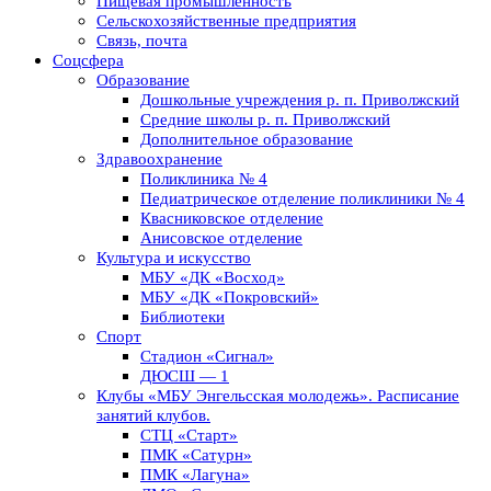
Пищевая промышленность
Сельскохозяйственные предприятия
Связь, почта
Соцсфера
Образование
Дошкольные учреждения р. п. Приволжский
Средние школы р. п. Приволжский
Дополнительное образование
Здравоохранение
Поликлиника № 4
Педиатрическое отделение поликлиники № 4
Квасниковское отделение
Анисовское отделение
Культура и искусство
МБУ «ДК «Восход»
МБУ «ДК «Покровский»
Библиотеки
Спорт
Стадион «Сигнал»
ДЮСШ — 1
Клубы «МБУ Энгельсская молодежь». Расписание
занятий клубов.
СТЦ «Старт»
ПМК «Сатурн»
ПМК «Лагуна»