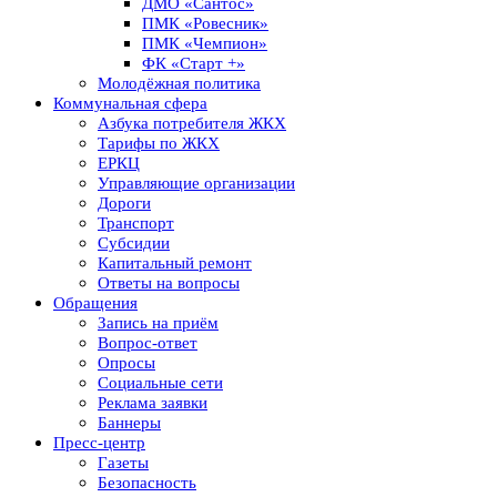
ДМО «Сантос»
ПМК «Ровесник»
ПМК «Чемпион»
ФК «Старт +»
Молодёжная политика
Коммунальная сфера
Азбука потребителя ЖКХ
Тарифы по ЖКХ
ЕРКЦ
Управляющие организации
Дороги
Транспорт
Субсидии
Капитальный ремонт
Ответы на вопросы
Обращения
Запись на приём
Вопрос-ответ
Опросы
Социальные сети
Реклама заявки
Баннеры
Пресс-центр
Газеты
Безопасность