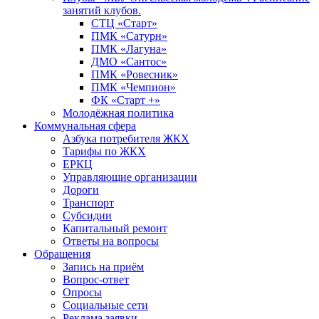
занятий клубов.
СТЦ «Старт»
ПМК «Сатурн»
ПМК «Лагуна»
ДМО «Сантос»
ПМК «Ровесник»
ПМК «Чемпион»
ФК «Старт +»
Молодёжная политика
Коммунальная сфера
Азбука потребителя ЖКХ
Тарифы по ЖКХ
ЕРКЦ
Управляющие организации
Дороги
Транспорт
Субсидии
Капитальный ремонт
Ответы на вопросы
Обращения
Запись на приём
Вопрос-ответ
Опросы
Социальные сети
Реклама заявки