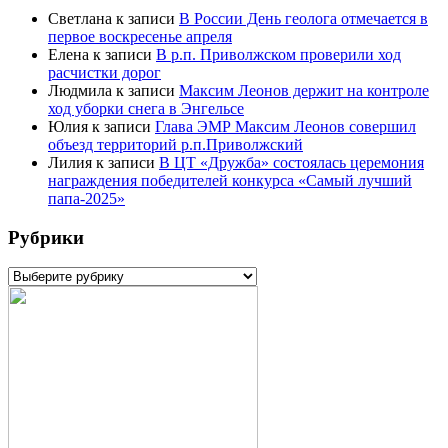
Светлана
к записи
В России День геолога отмечается в
первое воскресенье апреля
Елена
к записи
В р.п. Приволжском проверили ход
расчистки дорог
Людмила
к записи
Максим Леонов держит на контроле
ход уборки снега в Энгельсе
Юлия
к записи
Глава ЭМР Максим Леонов совершил
объезд территорий р.п.Приволжский
Лилия
к записи
В ЦТ «Дружба» состоялась церемония
награждения победителей конкурса «Самый лучший
папа-2025»
Рубрики
Рубрики