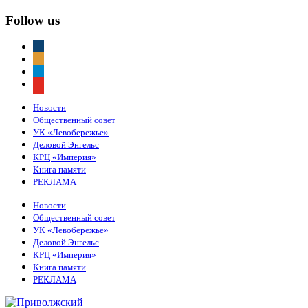
Follow us
vkontakte
odnoklassniki
telegram
youtube
Новости
Общественный совет
УК «Левобережье»
Деловой Энгельс
КРЦ «Империя»
Книга памяти
РЕКЛАМА
Новости
Общественный совет
УК «Левобережье»
Деловой Энгельс
КРЦ «Империя»
Книга памяти
РЕКЛАМА