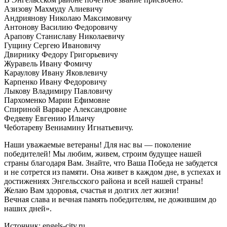
Азизову Махмуду Алиевичу
Андриянову Николаю Максимовичу
Антонову Василию Федоровичу
Арапову Станиславу Николаевичу
Гущину Сергею Ивановичу
Двирнику Федору Григорьевичу
Журавель Ивану Фомичу
Караулову Ивану Яковлевичу
Карпенко Ивану Федоровичу
Лыкову Владимиру Павловичу
Пархоменко Марии Ефимовне
Спириной Варваре Александровне
Федяеву Евгению Ильичу
Чеботареву Вениамину Игнатьевичу.
Наши уважаемые ветераны! Для нас вы — поколение
победителей! Мы любим, живем, строим будущее нашей
страны благодаря Вам. Знайте, что Ваша Победа не забудется
и не сотрется из памяти. Она живет в каждом дне, в успехах и
достижениях Энгельсского района и всей нашей страны!
Желаю Вам здоровья, счастья и долгих лет жизни!
Вечная слава и вечная память победителям, не дожившим до
наших дней».
Источник: engels-city.ru