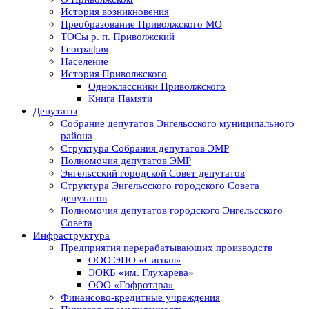
История возникновения
Преобразование Приволжского МО
ТОСы р. п. Приволжский
География
Население
История Приволжского
Одноклассники Приволжского
Книга Памяти
Депутаты
Собрание депутатов Энгельсского муниципального
района
Структура Собрания депутатов ЭМР
Полномочия депутатов ЭМР
Энгельсский городской Совет депутатов
Структура Энгельсского городского Совета
депутатов
Полномочия депутатов городского Энгельсского
Совета
Инфраструктура
Предприятия перерабатывающих производств
ООО ЭПО «Сигнал»
ЭОКБ «им. Глухарева»
ООО «Гофротара»
Финансово-кредитные учреждения