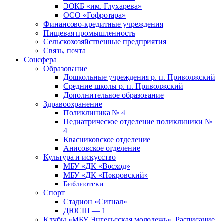
ЭОКБ «им. Глухарева»
ООО «Гофротара»
Финансово-кредитные учреждения
Пищевая промышленность
Сельскохозяйственные предприятия
Связь, почта
Соцсфера
Образование
Дошкольные учреждения р. п. Приволжский
Средние школы р. п. Приволжский
Дополнительное образование
Здравоохранение
Поликлиника № 4
Педиатрическое отделение поликлиники №
4
Квасниковское отделение
Анисовское отделение
Культура и искусство
МБУ «ДК «Восход»
МБУ «ДК «Покровский»
Библиотеки
Спорт
Стадион «Сигнал»
ДЮСШ — 1
Клубы «МБУ Энгельсская молодежь». Расписание