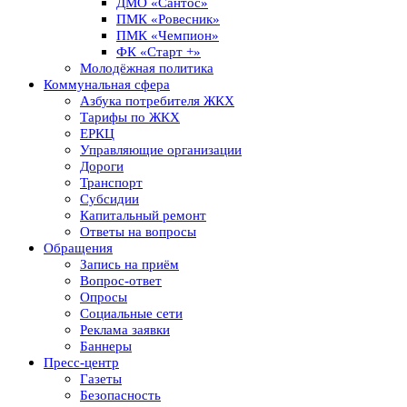
ДМО «Сантос»
ПМК «Ровесник»
ПМК «Чемпион»
ФК «Старт +»
Молодёжная политика
Коммунальная сфера
Азбука потребителя ЖКХ
Тарифы по ЖКХ
ЕРКЦ
Управляющие организации
Дороги
Транспорт
Субсидии
Капитальный ремонт
Ответы на вопросы
Обращения
Запись на приём
Вопрос-ответ
Опросы
Социальные сети
Реклама заявки
Баннеры
Пресс-центр
Газеты
Безопасность