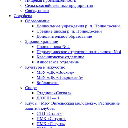
Пищевая промышленность
Сельскохозяйственные предприятия
Связь, почта
Соцсфера
Образование
Дошкольные учреждения р. п. Приволжский
Средние школы р. п. Приволжский
Дополнительное образование
Здравоохранение
Поликлиника № 4
Педиатрическое отделение поликлиники № 4
Квасниковское отделение
Анисовское отделение
Культура и искусство
МБУ «ДК «Восход»
МБУ «ДК «Покровский»
Библиотеки
Спорт
Стадион «Сигнал»
ДЮСШ — 1
Клубы «МБУ Энгельсская молодежь». Расписание
занятий клубов.
СТЦ «Старт»
ПМК «Сатурн»
ПМК «Лагуна»