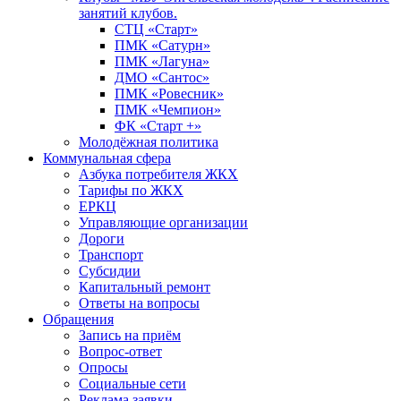
занятий клубов.
СТЦ «Старт»
ПМК «Сатурн»
ПМК «Лагуна»
ДМО «Сантос»
ПМК «Ровесник»
ПМК «Чемпион»
ФК «Старт +»
Молодёжная политика
Коммунальная сфера
Азбука потребителя ЖКХ
Тарифы по ЖКХ
ЕРКЦ
Управляющие организации
Дороги
Транспорт
Субсидии
Капитальный ремонт
Ответы на вопросы
Обращения
Запись на приём
Вопрос-ответ
Опросы
Социальные сети
Реклама заявки