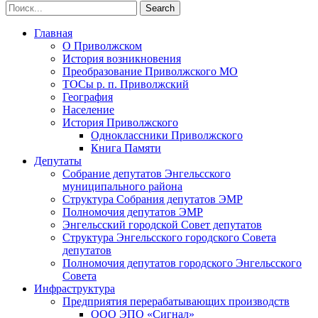
Главная
О Приволжском
История возникновения
Преобразование Приволжского МО
ТОСы р. п. Приволжский
География
Население
История Приволжского
Одноклассники Приволжского
Книга Памяти
Депутаты
Собрание депутатов Энгельсского
муниципального района
Структура Собрания депутатов ЭМР
Полномочия депутатов ЭМР
Энгельсский городской Совет депутатов
Структура Энгельсского городского Совета
депутатов
Полномочия депутатов городского Энгельсского
Совета
Инфраструктура
Предприятия перерабатывающих производств
ООО ЭПО «Сигнал»