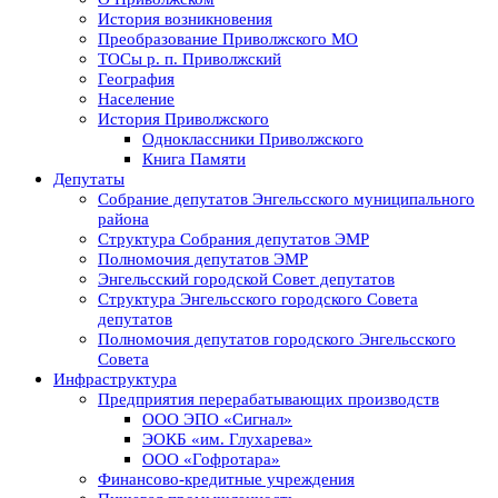
История возникновения
Преобразование Приволжского МО
ТОСы р. п. Приволжский
География
Население
История Приволжского
Одноклассники Приволжского
Книга Памяти
Депутаты
Собрание депутатов Энгельсского муниципального
района
Структура Собрания депутатов ЭМР
Полномочия депутатов ЭМР
Энгельсский городской Совет депутатов
Структура Энгельсского городского Совета
депутатов
Полномочия депутатов городского Энгельсского
Совета
Инфраструктура
Предприятия перерабатывающих производств
ООО ЭПО «Сигнал»
ЭОКБ «им. Глухарева»
ООО «Гофротара»
Финансово-кредитные учреждения