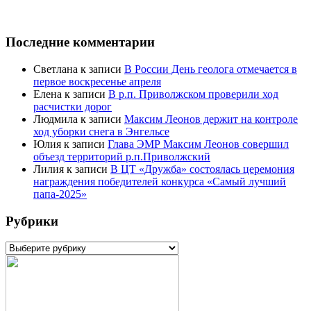
Последние комментарии
Светлана
к записи
В России День геолога отмечается в
первое воскресенье апреля
Елена
к записи
В р.п. Приволжском проверили ход
расчистки дорог
Людмила
к записи
Максим Леонов держит на контроле
ход уборки снега в Энгельсе
Юлия
к записи
Глава ЭМР Максим Леонов совершил
объезд территорий р.п.Приволжский
Лилия
к записи
В ЦТ «Дружба» состоялась церемония
награждения победителей конкурса «Самый лучший
папа-2025»
Рубрики
Рубрики