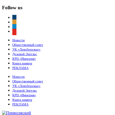
Follow us
vkontakte
odnoklassniki
telegram
youtube
Новости
Общественный совет
УК «Левобережье»
Деловой Энгельс
КРЦ «Империя»
Книга памяти
РЕКЛАМА
Новости
Общественный совет
УК «Левобережье»
Деловой Энгельс
КРЦ «Империя»
Книга памяти
РЕКЛАМА