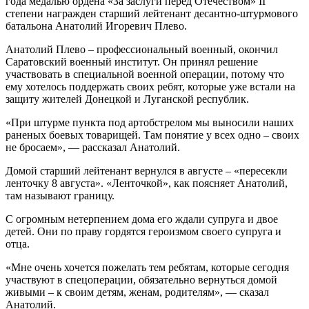
года медалью ордена «За заслуги перед Отечеством» II
степени награжден старший лейтенант десантно-штурмового
батальона Анатолий Игоревич Плево.
Анатолий Плево – профессиональный военный, окончил
Саратовский военный институт. Он принял решение
участвовать в специальной военной операции, потому что
ему хотелось поддержать своих ребят, которые уже встали на
защиту жителей Донецкой и Луганской республик.
«При штурме пункта под артобстрелом мы выносили наших
раненых боевых товарищей. Там понятие у всех одно – своих
не бросаем», — рассказал Анатолий.
Домой старший лейтенант вернулся в августе – «пересекли
ленточку 8 августа». «Ленточкой», как поясняет Анатолий,
там называют границу.
С огромным нетерпением дома его ждали супруга и двое
детей. Они по праву гордятся героизмом своего супруга и
отца.
«Мне очень хочется пожелать тем ребятам, которые сегодня
участвуют в спецоперации, обязательно вернуться домой
живыми – к своим детям, женам, родителям», — сказал
Анатолий.