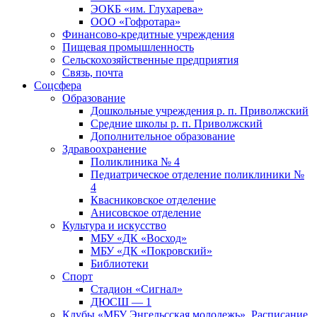
ЭОКБ «им. Глухарева»
ООО «Гофротара»
Финансово-кредитные учреждения
Пищевая промышленность
Сельскохозяйственные предприятия
Связь, почта
Соцсфера
Образование
Дошкольные учреждения р. п. Приволжский
Средние школы р. п. Приволжский
Дополнительное образование
Здравоохранение
Поликлиника № 4
Педиатрическое отделение поликлиники №
4
Квасниковское отделение
Анисовское отделение
Культура и искусство
МБУ «ДК «Восход»
МБУ «ДК «Покровский»
Библиотеки
Спорт
Стадион «Сигнал»
ДЮСШ — 1
Клубы «МБУ Энгельсская молодежь». Расписание