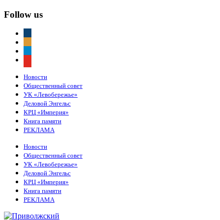
Follow us
vkontakte
odnoklassniki
telegram
youtube
Новости
Общественный совет
УК «Левобережье»
Деловой Энгельс
КРЦ «Империя»
Книга памяти
РЕКЛАМА
Новости
Общественный совет
УК «Левобережье»
Деловой Энгельс
КРЦ «Империя»
Книга памяти
РЕКЛАМА