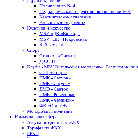
Здравоохранение
Поликлиника № 4
Педиатрическое отделение поликлиники № 4
Квасниковское отделение
Анисовское отделение
Культура и искусство
МБУ «ДК «Восход»
МБУ «ДК «Покровский»
Библиотеки
Спорт
Стадион «Сигнал»
ДЮСШ — 1
Клубы «МБУ Энгельсская молодежь». Расписание заня
СТЦ «Старт»
ПМК «Сатурн»
ПМК «Лагуна»
ДМО «Сантос»
ПМК «Ровесник»
ПМК «Чемпион»
ФК «Старт +»
Молодёжная политика
Коммунальная сфера
Азбука потребителя ЖКХ
Тарифы по ЖКХ
ЕРКЦ