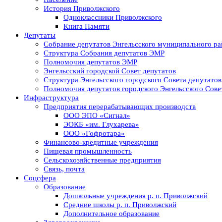
История Приволжского
Одноклассники Приволжского
Книга Памяти
Депутаты
Собрание депутатов Энгельсского муниципального ра
Структура Собрания депутатов ЭМР
Полномочия депутатов ЭМР
Энгельсский городской Совет депутатов
Структура Энгельсского городского Совета депутатов
Полномочия депутатов городского Энгельсского Сове
Инфраструктура
Предприятия перерабатывающих производств
ООО ЭПО «Сигнал»
ЭОКБ «им. Глухарева»
ООО «Гофротара»
Финансово-кредитные учреждения
Пищевая промышленность
Сельскохозяйственные предприятия
Связь, почта
Соцсфера
Образование
Дошкольные учреждения р. п. Приволжский
Средние школы р. п. Приволжский
Дополнительное образование