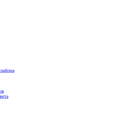
 района
ов
вета