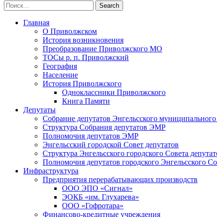
Главная
О Приволжском
История возникновения
Преобразование Приволжского МО
ТОСы р. п. Приволжский
География
Население
История Приволжского
Одноклассники Приволжского
Книга Памяти
Депутаты
Собрание депутатов Энгельсского муниципального
Структура Собрания депутатов ЭМР
Полномочия депутатов ЭМР
Энгельсский городской Совет депутатов
Структура Энгельсского городского Совета депутат
Полномочия депутатов городского Энгельсского Со
Инфраструктура
Предприятия перерабатывающих производств
ООО ЭПО «Сигнал»
ЭОКБ «им. Глухарева»
ООО «Гофротара»
Финансово-кредитные учреждения