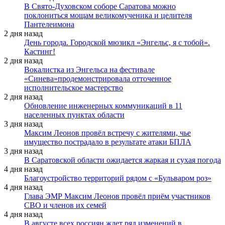
В Свято-Духовском соборе Саратова можно
поклониться мощам великомученика и целителя
Пантелеимона
2 дня назад
День города. Городской мюзикл «Энгельс, я с тобой».
Кастинг!
2 дня назад
Вокалистка из Энгельса на фестивале
«Синева»продемонстрировала отточенное
исполнительское мастерство
2 дня назад
Обновление инженерных коммуникаций в 11
населенных пунктах области
3 дня назад
Максим Леонов провёл встречу с жителями, чье
имущество пострадало в результате атаки БПЛА
3 дня назад
В Саратовской области ожидается жаркая и сухая погода
4 дня назад
Благоустройство территорий рядом с «Бульваром роз»
4 дня назад
Глава ЭМР Максим Леонов провёл приём участников
СВО и членов их семей
4 дня назад
В августе всех россиян ждет ряд изменений в