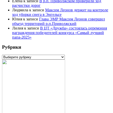
Елена
к записи
В р.п. Приволжском проверили ход
расчистки дорог
Людмила
к записи
Максим Леонов держит на контроле
ход уборки снега в Энгельсе
Юлия
к записи
Глава ЭМР Максим Леонов совершил
объезд территорий р.п.Приволжский
Лилия
к записи
В ЦТ «Дружба» состоялась церемония
награждения победителей конкурса «Самый лучший
папа-2025»
Рубрики
Рубрики