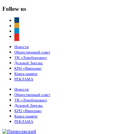
Follow us
vkontakte
odnoklassniki
telegram
youtube
Новости
Общественный совет
УК «Левобережье»
Деловой Энгельс
КРЦ «Империя»
Книга памяти
РЕКЛАМА
Новости
Общественный совет
УК «Левобережье»
Деловой Энгельс
КРЦ «Империя»
Книга памяти
РЕКЛАМА