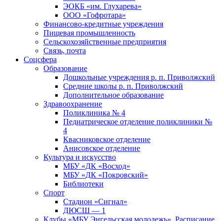
ЭОКБ «им. Глухарева»
ООО «Гофротара»
Финансово-кредитные учреждения
Пищевая промышленность
Сельскохозяйственные предприятия
Связь, почта
Соцсфера
Образование
Дошкольные учреждения р. п. Приволжский
Средние школы р. п. Приволжский
Дополнительное образование
Здравоохранение
Поликлиника № 4
Педиатрическое отделение поликлиники №
4
Квасниковское отделение
Анисовское отделение
Культура и искусство
МБУ «ДК «Восход»
МБУ «ДК «Покровский»
Библиотеки
Спорт
Стадион «Сигнал»
ДЮСШ — 1
Клубы «МБУ Энгельсская молодежь». Расписание