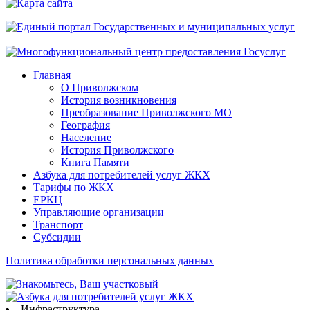
сайта
Главная
О Приволжском
История возникновения
Преобразование Приволжского МО
География
Население
История Приволжского
Книга Памяти
Азбука для потребителей услуг ЖКХ
Тарифы по ЖКХ
ЕРКЦ
Управляющие организации
Транспорт
Субсидии
Политика обработки персональных данных
Инфраструктура