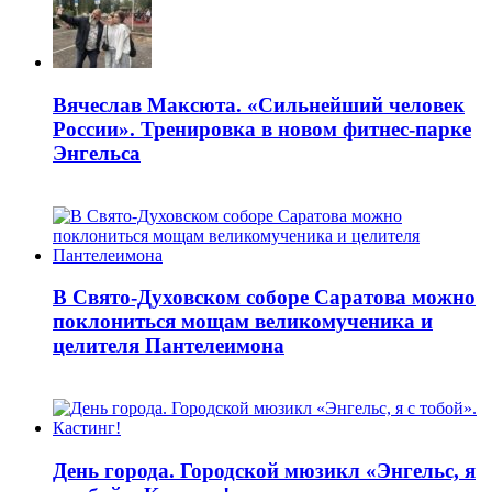
Вячеслав Максюта. «Сильнейший человек
России». Тренировка в новом фитнес-парке
Энгельса
В Свято-Духовском соборе Саратова можно
поклониться мощам великомученика и
целителя Пантелеимона
День города. Городской мюзикл «Энгельс, я