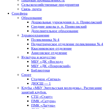
Пищевая промышленность
Сельскохозяйственные предприятия
Связь, почта
Соцсфера
Образование
Дошкольные учреждения р. п. Приволжский
Средние школы р. п. Приволжский
Дополнительное образование
Здравоохранение
Поликлиника № 4
Педиатрическое отделение поликлиники № 4
Квасниковское отделение
Анисовское отделение
Культура и искусство
МБУ «ДК «Восход»
МБУ «ДК «Покровский»
Библиотеки
Спорт
Стадион «Сигнал»
ДЮСШ — 1
Клубы «МБУ Энгельсская молодежь». Расписание
занятий клубов.
СТЦ «Старт»
ПМК «Сатурн»
ПМК «Лагуна»