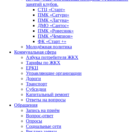
занятий клубов.
СТЦ «Старт»
ПМК «Сатурн»
ПМК «Лагуна»
ДМО «Сантос»
ПМК «Ровесник»
ПМК «Чемпион»
ФК «Старт +»
Молодёжная политика
Коммунальная сфера
Азбука потребителя ЖКХ
Тарифы по ЖКХ
ЕРКЦ
Управляющие организации
Дороги
Транспорт
Субсидии
Капитальный ремонт
Ответы на вопросы
Обращения
Запись на приём
Вопрос-ответ
Опросы
Социальные сети
Реклама заявки