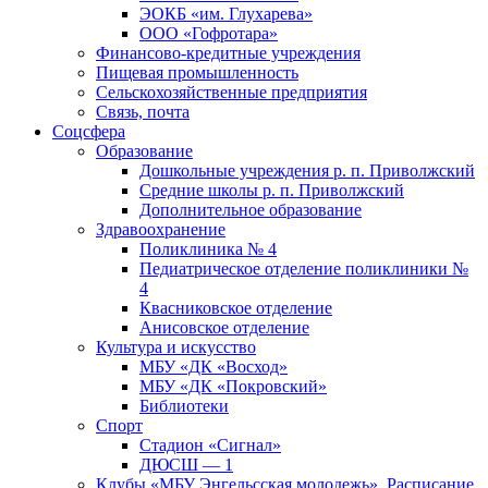
ЭОКБ «им. Глухарева»
ООО «Гофротара»
Финансово-кредитные учреждения
Пищевая промышленность
Сельскохозяйственные предприятия
Связь, почта
Соцсфера
Образование
Дошкольные учреждения р. п. Приволжский
Средние школы р. п. Приволжский
Дополнительное образование
Здравоохранение
Поликлиника № 4
Педиатрическое отделение поликлиники №
4
Квасниковское отделение
Анисовское отделение
Культура и искусство
МБУ «ДК «Восход»
МБУ «ДК «Покровский»
Библиотеки
Спорт
Стадион «Сигнал»
ДЮСШ — 1
Клубы «МБУ Энгельсская молодежь». Расписание