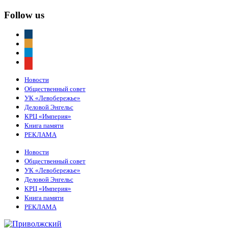
Follow us
vkontakte
odnoklassniki
telegram
youtube
Новости
Общественный совет
УК «Левобережье»
Деловой Энгельс
КРЦ «Империя»
Книга памяти
РЕКЛАМА
Новости
Общественный совет
УК «Левобережье»
Деловой Энгельс
КРЦ «Империя»
Книга памяти
РЕКЛАМА