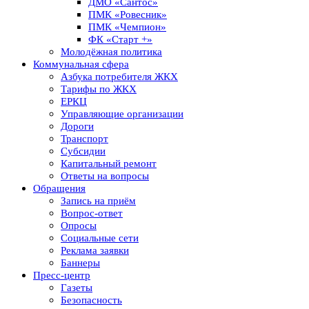
ДМО «Сантос»
ПМК «Ровесник»
ПМК «Чемпион»
ФК «Старт +»
Молодёжная политика
Коммунальная сфера
Азбука потребителя ЖКХ
Тарифы по ЖКХ
ЕРКЦ
Управляющие организации
Дороги
Транспорт
Субсидии
Капитальный ремонт
Ответы на вопросы
Обращения
Запись на приём
Вопрос-ответ
Опросы
Социальные сети
Реклама заявки
Баннеры
Пресс-центр
Газеты
Безопасность