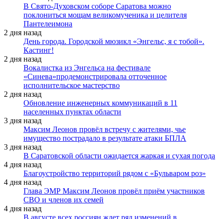
В Свято-Духовском соборе Саратова можно
поклониться мощам великомученика и целителя
Пантелеимона
2 дня назад
День города. Городской мюзикл «Энгельс, я с тобой».
Кастинг!
2 дня назад
Вокалистка из Энгельса на фестивале
«Синева»продемонстрировала отточенное
исполнительское мастерство
2 дня назад
Обновление инженерных коммуникаций в 11
населенных пунктах области
3 дня назад
Максим Леонов провёл встречу с жителями, чье
имущество пострадало в результате атаки БПЛА
3 дня назад
В Саратовской области ожидается жаркая и сухая погода
4 дня назад
Благоустройство территорий рядом с «Бульваром роз»
4 дня назад
Глава ЭМР Максим Леонов провёл приём участников
СВО и членов их семей
4 дня назад
В августе всех россиян ждет ряд изменений в