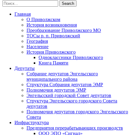
Главная
О Приволжском
История возникновения
Преобразование Приволжского МО
ТОСы р. п. Приволжский
География
Население
История Приволжского
Одноклассники Приволжского
Книга Памяти
Депутаты
Собрание депутатов Энгельсского
муниципального района
Структура Собрания депутатов ЭМР
Полномочия депутатов ЭМР
Энгельсский городской Совет депутатов
Структура Энгельсского городского Совета
депутатов
Полномочия депутатов городского Энгельсского
Совета
Инфраструктура
Предприятия перерабатывающих производств
ООО ЭПО «Сигнал»