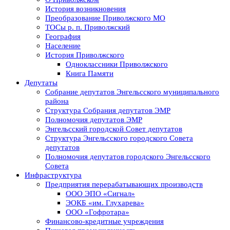
История возникновения
Преобразование Приволжского МО
ТОСы р. п. Приволжский
География
Население
История Приволжского
Одноклассники Приволжского
Книга Памяти
Депутаты
Собрание депутатов Энгельсского муниципального
района
Структура Собрания депутатов ЭМР
Полномочия депутатов ЭМР
Энгельсский городской Совет депутатов
Структура Энгельсского городского Совета
депутатов
Полномочия депутатов городского Энгельсского
Совета
Инфраструктура
Предприятия перерабатывающих производств
ООО ЭПО «Сигнал»
ЭОКБ «им. Глухарева»
ООО «Гофротара»
Финансово-кредитные учреждения