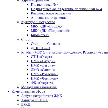
Здравоохранение
Поликлиника № 4
Педиатрическое отделение поликлиники № 4
Квасниковское отделение
Анисовское отделение
Культура и искусство
МБУ «ДК «Восход»
МБУ «ДК «Покровский»
Библиотеки
Спорт
Стадион «Сигнал»
ДЮСШ — 1
Клубы «МБУ Энгельсская молодежь». Расписание заня
СТЦ «Старт»
ПМК «Сатурн»
ПМК «Лагуна»
ДМО «Сантос»
ПМК «Ровесник»
ПМК «Чемпион»
ФК «Старт +»
Молодёжная политика
Коммунальная сфера
Азбука потребителя ЖКХ
Тарифы по ЖКХ
ЕРКЦ