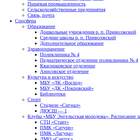
Пищевая промышленность
Сельскохозяйственные предприятия
Связь, почта
Соцсфера
Образование
Дошкольные учреждения р. п. Приволжский
Средние школы р. п. Приволжский
Дополнительное образование
Здравоохранение
Поликлиника № 4
Педиатрическое отделение поликлиники № 4
Квасниковское отделение
Анисовское отделение
Культура и искусство
МБУ «ДК «Восход»
МБУ «ДК «Покровский»
Библиотеки
Спорт
Стадион «Сигнал»
ДЮСШ — 1
Клубы «МБУ Энгельсская молодежь». Расписание з
СТЦ «Старт»
ПМК «Сатурн»
ПМК «Лагуна»
ДМО «Сантос»