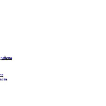
 района
ов
вета