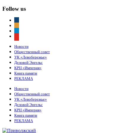
Follow us
vkontakte
odnoklassniki
telegram
youtube
Новости
Общественный совет
УК «Левобережье»
Деловой Энгельс
КРЦ «Империя»
Книга памяти
РЕКЛАМА
Новости
Общественный совет
УК «Левобережье»
Деловой Энгельс
КРЦ «Империя»
Книга памяти
РЕКЛАМА