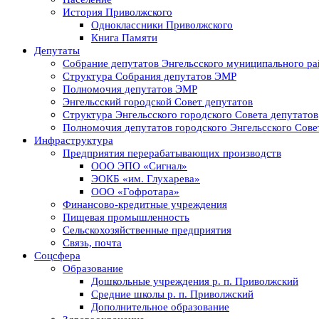
История Приволжского
Одноклассники Приволжского
Книга Памяти
Депутаты
Собрание депутатов Энгельсского муниципального ра
Структура Собрания депутатов ЭМР
Полномочия депутатов ЭМР
Энгельсский городской Совет депутатов
Структура Энгельсского городского Совета депутатов
Полномочия депутатов городского Энгельсского Сове
Инфраструктура
Предприятия перерабатывающих производств
ООО ЭПО «Сигнал»
ЭОКБ «им. Глухарева»
ООО «Гофротара»
Финансово-кредитные учреждения
Пищевая промышленность
Сельскохозяйственные предприятия
Связь, почта
Соцсфера
Образование
Дошкольные учреждения р. п. Приволжский
Средние школы р. п. Приволжский
Дополнительное образование