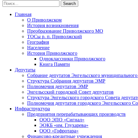
Главная
О Приволжском
История возникновения
Преобразование Приволжского МО
ТОСы р. п. Приволжский
География
Население
История Приволжского
Одноклассники Приволжского
Книга Памяти
Депутаты
Собрание депутатов Энгельсского муниципального
Структура Собрания депутатов ЭМР
Полномочия депутатов ЭМР
Энгельсский городской Совет депутатов
Структура Энгельсского городского Совета депутат
Полномочия депутатов городского Энгельсского Со
Инфраструктура
Предприятия перерабатывающих производств
ООО ЭПО «Сигнал»
ЭОКБ «им. Глухарева»
ООО «Гофротара»
Финансово-кредитные учреждения