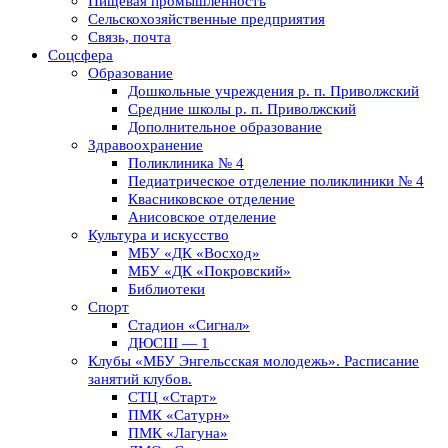
Пищевая промышленность
Сельскохозяйственные предприятия
Связь, почта
Соцсфера
Образование
Дошкольные учреждения р. п. Приволжский
Средние школы р. п. Приволжский
Дополнительное образование
Здравоохранение
Поликлиника № 4
Педиатрическое отделение поликлиники № 4
Квасниковское отделение
Анисовское отделение
Культура и искусство
МБУ «ДК «Восход»
МБУ «ДК «Покровский»
Библиотеки
Спорт
Стадион «Сигнал»
ДЮСШ — 1
Клубы «МБУ Энгельсская молодежь». Расписание
занятий клубов.
СТЦ «Старт»
ПМК «Сатурн»
ПМК «Лагуна»