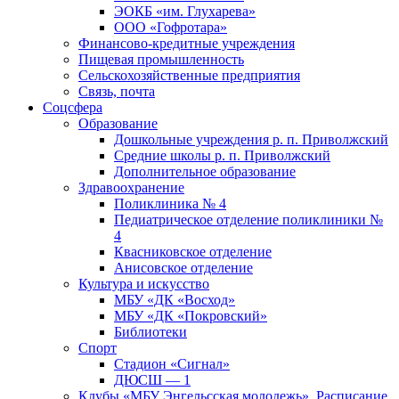
ЭОКБ «им. Глухарева»
ООО «Гофротара»
Финансово-кредитные учреждения
Пищевая промышленность
Сельскохозяйственные предприятия
Связь, почта
Соцсфера
Образование
Дошкольные учреждения р. п. Приволжский
Средние школы р. п. Приволжский
Дополнительное образование
Здравоохранение
Поликлиника № 4
Педиатрическое отделение поликлиники №
4
Квасниковское отделение
Анисовское отделение
Культура и искусство
МБУ «ДК «Восход»
МБУ «ДК «Покровский»
Библиотеки
Спорт
Стадион «Сигнал»
ДЮСШ — 1
Клубы «МБУ Энгельсская молодежь». Расписание