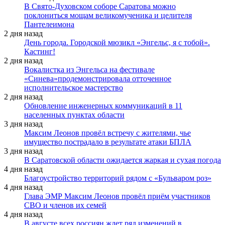
В Свято-Духовском соборе Саратова можно
поклониться мощам великомученика и целителя
Пантелеимона
2 дня назад
День города. Городской мюзикл «Энгельс, я с тобой».
Кастинг!
2 дня назад
Вокалистка из Энгельса на фестивале
«Синева»продемонстрировала отточенное
исполнительское мастерство
2 дня назад
Обновление инженерных коммуникаций в 11
населенных пунктах области
3 дня назад
Максим Леонов провёл встречу с жителями, чье
имущество пострадало в результате атаки БПЛА
3 дня назад
В Саратовской области ожидается жаркая и сухая погода
4 дня назад
Благоустройство территорий рядом с «Бульваром роз»
4 дня назад
Глава ЭМР Максим Леонов провёл приём участников
СВО и членов их семей
4 дня назад
В августе всех россиян ждет ряд изменений в