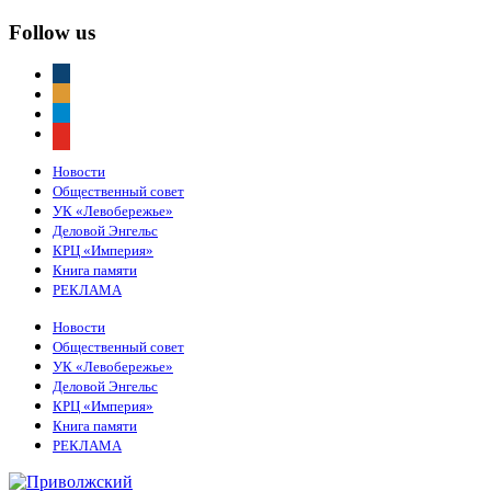
Follow us
vkontakte
odnoklassniki
telegram
youtube
Новости
Общественный совет
УК «Левобережье»
Деловой Энгельс
КРЦ «Империя»
Книга памяти
РЕКЛАМА
Новости
Общественный совет
УК «Левобережье»
Деловой Энгельс
КРЦ «Империя»
Книга памяти
РЕКЛАМА