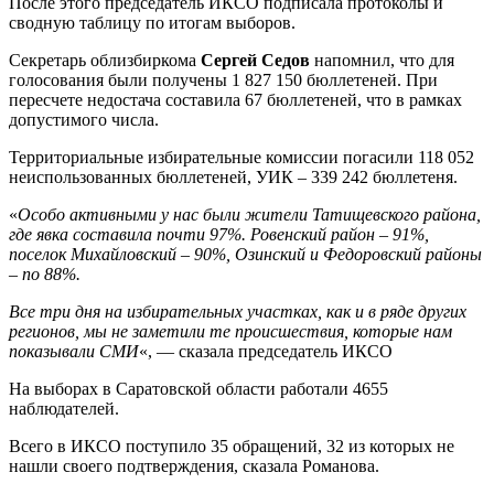
После этого председатель ИКСО подписала протоколы и
сводную таблицу по итогам выборов.
Секретарь облизбиркома
Сергей Седов
напомнил, что для
голосования были получены 1 827 150 бюллетеней. При
пересчете недостача составила 67 бюллетеней, что в рамках
допустимого числа.
Территориальные избирательные комиссии погасили 118 052
неиспользованных бюллетеней, УИК – 339 242 бюллетеня.
«
Особо активными у нас были жители Татищевского района,
где явка составила почти 97%. Ровенский район – 91%,
поселок Михайловский – 90%, Озинский и Федоровский районы
– по 88%.
Все три дня на избирательных участках, как и в ряде других
регионов, мы не заметили те происшествия, которые нам
показывали СМИ
«, — сказала председатель ИКСО
На выборах в Саратовской области работали 4655
наблюдателей.
Всего в ИКСО поступило 35 обращений, 32 из которых не
нашли своего подтверждения, сказала Романова.