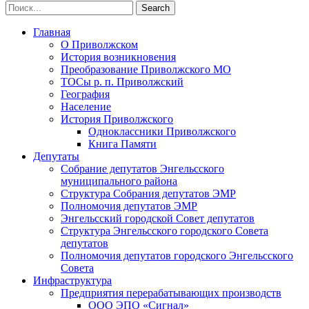
Главная
О Приволжском
История возникновения
Преобразование Приволжского МО
ТОСы р. п. Приволжский
География
Население
История Приволжского
Одноклассники Приволжского
Книга Памяти
Депутаты
Собрание депутатов Энгельсского
муниципального района
Структура Собрания депутатов ЭМР
Полномочия депутатов ЭМР
Энгельсский городской Совет депутатов
Структура Энгельсского городского Совета
депутатов
Полномочия депутатов городского Энгельсского
Совета
Инфраструктура
Предприятия перерабатывающих производств
ООО ЭПО «Сигнал»