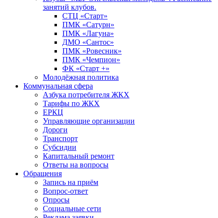
занятий клубов.
СТЦ «Старт»
ПМК «Сатурн»
ПМК «Лагуна»
ДМО «Сантос»
ПМК «Ровесник»
ПМК «Чемпион»
ФК «Старт +»
Молодёжная политика
Коммунальная сфера
Азбука потребителя ЖКХ
Тарифы по ЖКХ
ЕРКЦ
Управляющие организации
Дороги
Транспорт
Субсидии
Капитальный ремонт
Ответы на вопросы
Обращения
Запись на приём
Вопрос-ответ
Опросы
Социальные сети
Реклама заявки