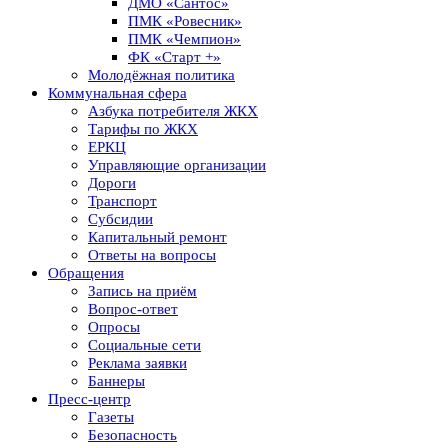
ДМО «Сантос»
ПМК «Ровесник»
ПМК «Чемпион»
ФК «Старт +»
Молодёжная политика
Коммунальная сфера
Азбука потребителя ЖКХ
Тарифы по ЖКХ
ЕРКЦ
Управляющие организации
Дороги
Транспорт
Субсидии
Капитальный ремонт
Ответы на вопросы
Обращения
Запись на приём
Вопрос-ответ
Опросы
Социальные сети
Реклама заявки
Баннеры
Пресс-центр
Газеты
Безопасность