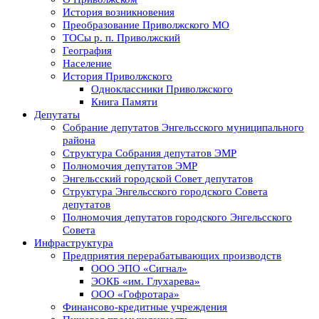
История возникновения
Преобразование Приволжского МО
ТОСы р. п. Приволжский
География
Население
История Приволжского
Одноклассники Приволжского
Книга Памяти
Депутаты
Собрание депутатов Энгельсского муниципального
района
Структура Собрания депутатов ЭМР
Полномочия депутатов ЭМР
Энгельсский городской Совет депутатов
Структура Энгельсского городского Совета
депутатов
Полномочия депутатов городского Энгельсского
Совета
Инфраструктура
Предприятия перерабатывающих производств
ООО ЭПО «Сигнал»
ЭОКБ «им. Глухарева»
ООО «Гофротара»
Финансово-кредитные учреждения