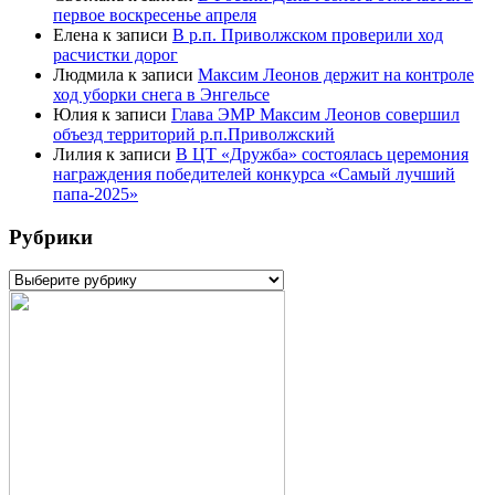
первое воскресенье апреля
Елена
к записи
В р.п. Приволжском проверили ход
расчистки дорог
Людмила
к записи
Максим Леонов держит на контроле
ход уборки снега в Энгельсе
Юлия
к записи
Глава ЭМР Максим Леонов совершил
объезд территорий р.п.Приволжский
Лилия
к записи
В ЦТ «Дружба» состоялась церемония
награждения победителей конкурса «Самый лучший
папа-2025»
Рубрики
Рубрики