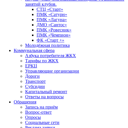
занятий клубов.
СТЦ «Старт»
ПМК «Сатурн»
ПМК «Лагуна»
ДМО «Сантос»
ПМК «Ровесник»
ПМК «Чемпион»
ФК «Старт +»
Молодёжная политика
Коммунальная сфера
Азбука потребителя ЖКХ
Тарифы по ЖКХ
ЕРКЦ
Управляющие организации
Дороги
Транспорт
Субсидии
Капитальный ремонт
Ответы на вопросы
Обращения
Запись на приём
Вопрос-ответ
Опросы
Социальные сети
Реклама заявки