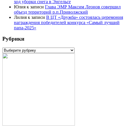
ход уборки снега в Энгельсе
Юлия
к записи
Глава ЭМР Максим Леонов совершил
объезд территорий р.п.Приволжский
Лилия
к записи
В ЦТ «Дружба» состоялась церемония
награждения победителей конкурса «Самый лучший
папа-2025»
Рубрики
Рубрики