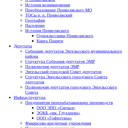
История возникновения
Преобразование Приволжского МО
ТОСы р. п. Приволжский
География
Население
История Приволжского
Одноклассники Приволжского
Книга Памяти
Депутаты
Собрание депутатов Энгельсского муниципального
района
Структура Собрания депутатов ЭМР
Полномочия депутатов ЭМР
Энгельсский городской Совет депутатов
Структура Энгельсского городского Совета
депутатов
Полномочия депутатов городского Энгельсского
Совета
Инфраструктура
Предприятия перерабатывающих производств
ООО ЭПО «Сигнал»
ЭОКБ «им. Глухарева»
ООО «Гофротара»
Финансово-кредитные учреждения