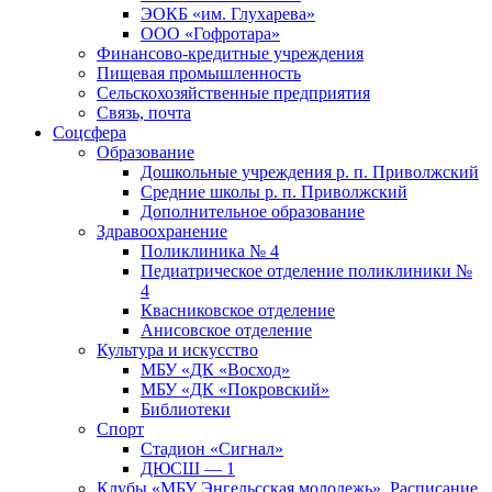
ЭОКБ «им. Глухарева»
ООО «Гофротара»
Финансово-кредитные учреждения
Пищевая промышленность
Сельскохозяйственные предприятия
Связь, почта
Соцсфера
Образование
Дошкольные учреждения р. п. Приволжский
Средние школы р. п. Приволжский
Дополнительное образование
Здравоохранение
Поликлиника № 4
Педиатрическое отделение поликлиники №
4
Квасниковское отделение
Анисовское отделение
Культура и искусство
МБУ «ДК «Восход»
МБУ «ДК «Покровский»
Библиотеки
Спорт
Стадион «Сигнал»
ДЮСШ — 1
Клубы «МБУ Энгельсская молодежь». Расписание