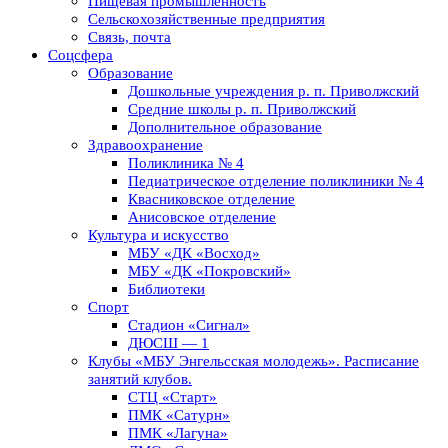
Пищевая промышленность
Сельскохозяйственные предприятия
Связь, почта
Соцсфера
Образование
Дошкольные учреждения р. п. Приволжский
Средние школы р. п. Приволжский
Дополнительное образование
Здравоохранение
Поликлиника № 4
Педиатрическое отделение поликлиники № 4
Квасниковское отделение
Анисовское отделение
Культура и искусство
МБУ «ДК «Восход»
МБУ «ДК «Покровский»
Библиотеки
Спорт
Стадион «Сигнал»
ДЮСШ — 1
Клубы «МБУ Энгельсская молодежь». Расписание
занятий клубов.
СТЦ «Старт»
ПМК «Сатурн»
ПМК «Лагуна»