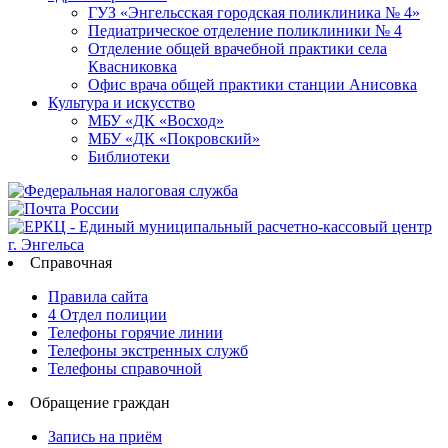
ГУЗ «Энгельсская городская поликлиника № 4»
Педиатрическое отделение поликлиники № 4
Отделение общей врачебной практики села
Квасниковка
Офис врача общей практики станции Анисовка
Культура и искусство
МБУ «ДК «Восход»
МБУ «ДК «Покровский»
Библиотеки
Справочная
Правила сайта
4 Отдел полиции
Телефоны горячие линии
Телефоны экстренных служб
Телефоны справочной
Обращение граждан
Запись на приём