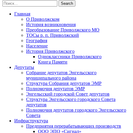
Главная
О Приволжском
История возникновения
Преобразование Приволжского МО
ТОСы р. п. Приволжский
География
Население
История Приволжского
Одноклассники Приволжского
Книга Памяти
Депутаты
Собрание депутатов Энгельсского
муниципального района
Структура Собрания депутатов ЭМР
Полномочия депутатов ЭМР
Энгельсский городской Совет депутатов
Структура Энгельсского городского Совета
депутатов
Полномочия депутатов городского Энгельсского
Совета
Инфраструктура
Предприятия перерабатывающих производств
ООО ЭПО «Сигнал»