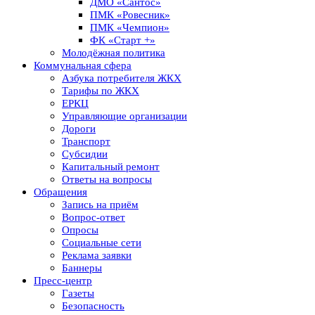
ДМО «Сантос»
ПМК «Ровесник»
ПМК «Чемпион»
ФК «Старт +»
Молодёжная политика
Коммунальная сфера
Азбука потребителя ЖКХ
Тарифы по ЖКХ
ЕРКЦ
Управляющие организации
Дороги
Транспорт
Субсидии
Капитальный ремонт
Ответы на вопросы
Обращения
Запись на приём
Вопрос-ответ
Опросы
Социальные сети
Реклама заявки
Баннеры
Пресс-центр
Газеты
Безопасность