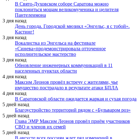
В Свято-Духовском соборе Саратова можно
поклониться мощам великомученика и целителя
Пантелеимона
3 дня назад
День города. Городской мюзикл «Энгельс, я с тобой».
Кастинг!
3 дня назад
Вокалистка из Энгельса на фестивале
«Синева»продемонстрировала отточенное
исполнительское мастерство
3 дня назад
Обновление инженерных коммуникаций в 11
населенных пунктах области
4 дня назад
Максим Леонов провёл встречу с жителями, чье
имущество пострадало в результате атаки БПЛА
4 дня назад
В Саратовской области ожидается жаркая и сухая погода
5 дней назад
Благоустройство территорий рядом с «Бульваром роз»
5 дней назад
Глава ЭМР Максим Леонов провёл приём участников
СВО и членов их семей
5 дней назад
В августе всех россиян ждет ряд изменений в