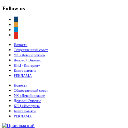
Follow us
vkontakte
odnoklassniki
telegram
youtube
Новости
Общественный совет
УК «Левобережье»
Деловой Энгельс
КРЦ «Империя»
Книга памяти
РЕКЛАМА
Новости
Общественный совет
УК «Левобережье»
Деловой Энгельс
КРЦ «Империя»
Книга памяти
РЕКЛАМА