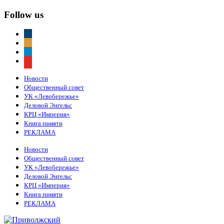
Follow us
vkontakte
odnoklassniki
telegram
youtube
Новости
Общественный совет
УК «Левобережье»
Деловой Энгельс
КРЦ «Империя»
Книга памяти
РЕКЛАМА
Новости
Общественный совет
УК «Левобережье»
Деловой Энгельс
КРЦ «Империя»
Книга памяти
РЕКЛАМА