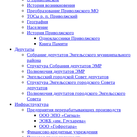
История возникновения
Преобразование Приволжского МО
ТОСы р. п. Приволжский
География
Население
История Приволжского
Одноклассники Приволжского
Книга Памяти
Депутаты
Собрание депутатов Энгельсского муниципального
района
Структура Собрания депутатов ЭМР
Полномочия депутатов ЭМР
Энгельсский городской Совет депутатов
Структура Энгельсского городского Совета
депутатов
Полномочия депутатов городского Энгельсского
Совета
Инфраструктура
Предприятия перерабатывающих производств
ООО ЭПО «Сигнал»
ЭОКБ «им. Глухарева»
ООО «Гофротара»
Финансово-кредитные учреждения