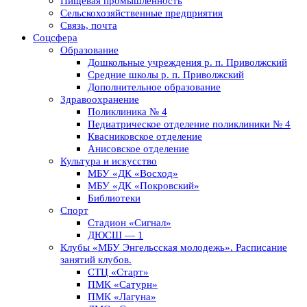
Пищевая промышленность
Сельскохозяйственные предприятия
Связь, почта
Соцсфера
Образование
Дошкольные учреждения р. п. Приволжский
Средние школы р. п. Приволжский
Дополнительное образование
Здравоохранение
Поликлиника № 4
Педиатрическое отделение поликлиники № 4
Квасниковское отделение
Анисовское отделение
Культура и искусство
МБУ «ДК «Восход»
МБУ «ДК «Покровский»
Библиотеки
Спорт
Стадион «Сигнал»
ДЮСШ — 1
Клубы «МБУ Энгельсская молодежь». Расписание
занятий клубов.
СТЦ «Старт»
ПМК «Сатурн»
ПМК «Лагуна»