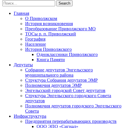
Главная
О Приволжском
История возникновения
Преобразование Приволжского МО
ТОСы р. п. Приволжский
География
Население
История Приволжского
Одноклассники Приволжского
Книга Памяти
Депутаты
Собрание депутатов Энгельсского
муниципального района
Структура Собрания депутатов ЭМР
Полномочия депутатов ЭМР
Энгельсский городской Совет депутатов
Структура Энгельсского городского Совета
депутатов
Полномочия депутатов городского Энгельсского
Совета
Инфраструктура
Предприятия перерабатывающих производств
ООО ЭПО «Сигнал»