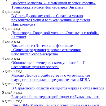
Вячеслав Максюта. «Сильнейший человек России».
Тренировка в новом фитнес-парке Энгельса
3 дня назад
В Свято-Духовском соборе Саратова можно
поклониться мощам великомученика и целителя
Пантелеимона
4 дня назад
День города. Городской мюзикл «Энгельс, я с тобой».
Кастинг!
4 дня назад
Вокалистка из Энгельса на фестивале
«Синева»продемонстрировала отточенное
исполнительское мастерство
4 дня назад
Обновление инженерных коммуникаций в 11
населенных пунктах области
5 дней назад
Максим Леонов провёл встречу с жителями, чье
имущество пострадало в результате атаки БПЛА
5 дней назад
В Саратовской области ожидается жаркая и сухая погода
6 дней назад
Благоустройство территорий рядом с «Бульваром роз»
6 дней назад
Глава ЭМР Максим Леонов провёл приём участников