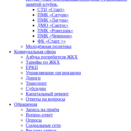
занятий клубов.
СТЦ «Старт»
ПМК «Сатурн»
ПМК «Лагуна»
ДМО «Сантос»
ПМК «Ровесник»
ПМК «Чемпион»
ФК «Старт +»
Молодёжная политика
Коммунальная сфера
Азбука потребителя ЖКХ
Тарифы по ЖКХ
ЕРКЦ
Управляющие организации
Дороги
Транспорт
Субсидии
Капитальный ремонт
Ответы на вопросы
Обращения
Запись на приём
Вопрос-ответ
Опросы
Социальные сети
Реклама заявки