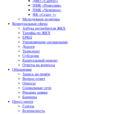
ДМО «Сантос»
ПМК «Ровесник»
ПМК «Чемпион»
ФК «Старт +»
Молодёжная политика
Коммунальная сфера
Азбука потребителя ЖКХ
Тарифы по ЖКХ
ЕРКЦ
Управляющие организации
Дороги
Транспорт
Субсидии
Капитальный ремонт
Ответы на вопросы
Обращения
Запись на приём
Вопрос-ответ
Опросы
Социальные сети
Реклама заявки
Баннеры
Пресс-центр
Газеты
Безопасность