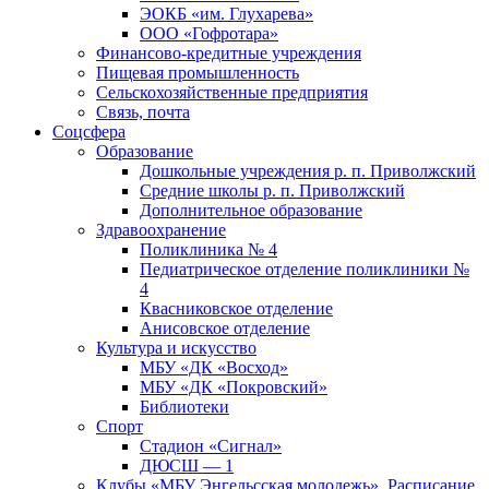
ЭОКБ «им. Глухарева»
ООО «Гофротара»
Финансово-кредитные учреждения
Пищевая промышленность
Сельскохозяйственные предприятия
Связь, почта
Соцсфера
Образование
Дошкольные учреждения р. п. Приволжский
Средние школы р. п. Приволжский
Дополнительное образование
Здравоохранение
Поликлиника № 4
Педиатрическое отделение поликлиники №
4
Квасниковское отделение
Анисовское отделение
Культура и искусство
МБУ «ДК «Восход»
МБУ «ДК «Покровский»
Библиотеки
Спорт
Стадион «Сигнал»
ДЮСШ — 1
Клубы «МБУ Энгельсская молодежь». Расписание