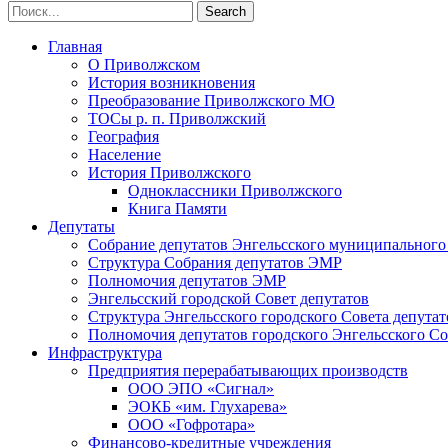
Главная
О Приволжском
История возникновения
Преобразование Приволжского МО
ТОСы р. п. Приволжский
География
Население
История Приволжского
Одноклассники Приволжского
Книга Памяти
Депутаты
Собрание депутатов Энгельсского муниципального
Структура Собрания депутатов ЭМР
Полномочия депутатов ЭМР
Энгельсский городской Совет депутатов
Структура Энгельсского городского Совета депутат
Полномочия депутатов городского Энгельсского Со
Инфраструктура
Предприятия перерабатывающих производств
ООО ЭПО «Сигнал»
ЭОКБ «им. Глухарева»
ООО «Гофротара»
Финансово-кредитные учреждения