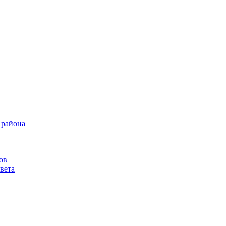
 района
ов
вета