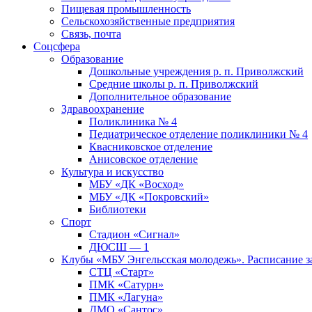
Пищевая промышленность
Сельскохозяйственные предприятия
Связь, почта
Соцсфера
Образование
Дошкольные учреждения р. п. Приволжский
Средние школы р. п. Приволжский
Дополнительное образование
Здравоохранение
Поликлиника № 4
Педиатрическое отделение поликлиники № 4
Квасниковское отделение
Анисовское отделение
Культура и искусство
МБУ «ДК «Восход»
МБУ «ДК «Покровский»
Библиотеки
Спорт
Стадион «Сигнал»
ДЮСШ — 1
Клубы «МБУ Энгельсская молодежь». Расписание з
СТЦ «Старт»
ПМК «Сатурн»
ПМК «Лагуна»
ДМО «Сантос»