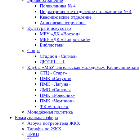
Здравоохранение
Поликлиника № 4
Педиатрическое отделение поликлиники № 4
Квасниковское отделение
Анисовское отделение
Культура и искусство
МБУ «ДК «Восход»
МБУ «ДК «Покровский»
Библиотеки
Спорт
Стадион «Сигнал»
ДЮСШ — 1
Клубы «МБУ Энгельсская молодежь». Расписание заня
СТЦ «Старт»
ПМК «Сатурн»
ПМК «Лагуна»
ДМО «Сантос»
ПМК «Ровесник»
ПМК «Чемпион»
ФК «Старт +»
Молодёжная политика
Коммунальная сфера
Азбука потребителя ЖКХ
Тарифы по ЖКХ
ЕРКЦ