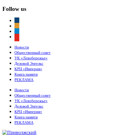
Follow us
vkontakte
odnoklassniki
telegram
youtube
Новости
Общественный совет
УК «Левобережье»
Деловой Энгельс
КРЦ «Империя»
Книга памяти
РЕКЛАМА
Новости
Общественный совет
УК «Левобережье»
Деловой Энгельс
КРЦ «Империя»
Книга памяти
РЕКЛАМА