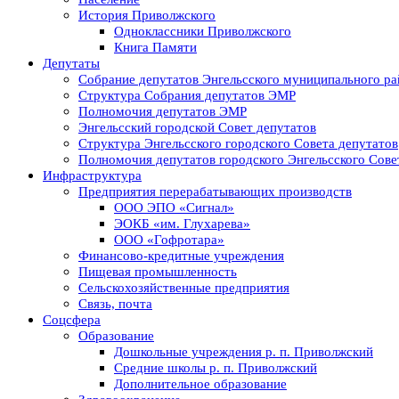
История Приволжского
Одноклассники Приволжского
Книга Памяти
Депутаты
Собрание депутатов Энгельсского муниципального ра
Структура Собрания депутатов ЭМР
Полномочия депутатов ЭМР
Энгельсский городской Совет депутатов
Структура Энгельсского городского Совета депутатов
Полномочия депутатов городского Энгельсского Сове
Инфраструктура
Предприятия перерабатывающих производств
ООО ЭПО «Сигнал»
ЭОКБ «им. Глухарева»
ООО «Гофротара»
Финансово-кредитные учреждения
Пищевая промышленность
Сельскохозяйственные предприятия
Связь, почта
Соцсфера
Образование
Дошкольные учреждения р. п. Приволжский
Средние школы р. п. Приволжский
Дополнительное образование