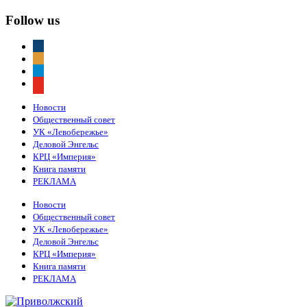
Follow us
vkontakte
odnoklassniki
telegram
youtube
Новости
Общественный совет
УК «Левобережье»
Деловой Энгельс
КРЦ «Империя»
Книга памяти
РЕКЛАМА
Новости
Общественный совет
УК «Левобережье»
Деловой Энгельс
КРЦ «Империя»
Книга памяти
РЕКЛАМА