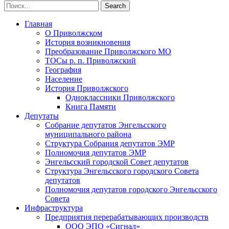
Главная
О Приволжском
История возникновения
Преобразование Приволжского МО
ТОСы р. п. Приволжский
География
Население
История Приволжского
Одноклассники Приволжского
Книга Памяти
Депутаты
Собрание депутатов Энгельсского
муниципального района
Структура Собрания депутатов ЭМР
Полномочия депутатов ЭМР
Энгельсский городской Совет депутатов
Структура Энгельсского городского Совета
депутатов
Полномочия депутатов городского Энгельсского
Совета
Инфраструктура
Предприятия перерабатывающих производств
ООО ЭПО «Сигнал»