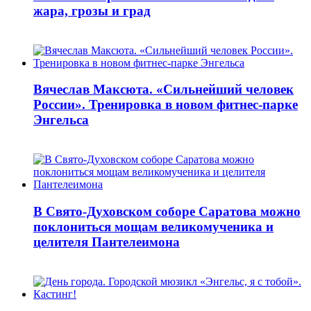
жара, грозы и град
Вячеслав Максюта. «Сильнейший человек
России». Тренировка в новом фитнес-парке
Энгельса
В Свято-Духовском соборе Саратова можно
поклониться мощам великомученика и
целителя Пантелеимона