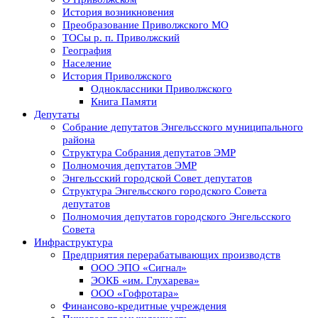
История возникновения
Преобразование Приволжского МО
ТОСы р. п. Приволжский
География
Население
История Приволжского
Одноклассники Приволжского
Книга Памяти
Депутаты
Собрание депутатов Энгельсского муниципального
района
Структура Собрания депутатов ЭМР
Полномочия депутатов ЭМР
Энгельсский городской Совет депутатов
Структура Энгельсского городского Совета
депутатов
Полномочия депутатов городского Энгельсского
Совета
Инфраструктура
Предприятия перерабатывающих производств
ООО ЭПО «Сигнал»
ЭОКБ «им. Глухарева»
ООО «Гофротара»
Финансово-кредитные учреждения