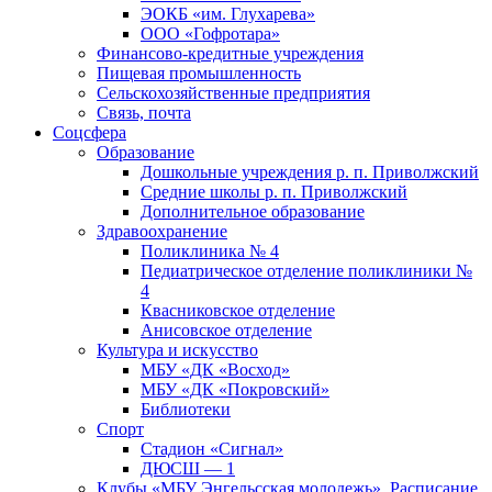
ЭОКБ «им. Глухарева»
ООО «Гофротара»
Финансово-кредитные учреждения
Пищевая промышленность
Сельскохозяйственные предприятия
Связь, почта
Соцсфера
Образование
Дошкольные учреждения р. п. Приволжский
Средние школы р. п. Приволжский
Дополнительное образование
Здравоохранение
Поликлиника № 4
Педиатрическое отделение поликлиники №
4
Квасниковское отделение
Анисовское отделение
Культура и искусство
МБУ «ДК «Восход»
МБУ «ДК «Покровский»
Библиотеки
Спорт
Стадион «Сигнал»
ДЮСШ — 1
Клубы «МБУ Энгельсская молодежь». Расписание