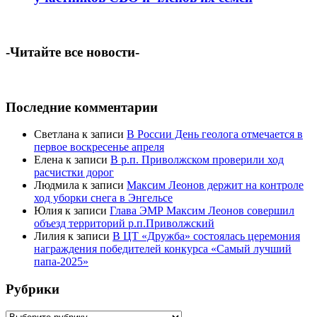
-Читайте все новости-
Последние комментарии
Светлана
к записи
В России День геолога отмечается в
первое воскресенье апреля
Елена
к записи
В р.п. Приволжском проверили ход
расчистки дорог
Людмила
к записи
Максим Леонов держит на контроле
ход уборки снега в Энгельсе
Юлия
к записи
Глава ЭМР Максим Леонов совершил
объезд территорий р.п.Приволжский
Лилия
к записи
В ЦТ «Дружба» состоялась церемония
награждения победителей конкурса «Самый лучший
папа-2025»
Рубрики
Рубрики