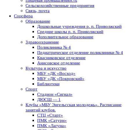
Пищевая промышленность
Сельскохозяйственные предприятия
Связь, почта
Соцсфера
Образование
Дошкольные учреждения р. п. Приволжский
Средние школы р. п. Приволжский
Дополнительное образование
Здравоохранение
Поликлиника № 4
Педиатрическое отделение поликлиники № 4
Квасниковское отделение
Анисовское отделение
Культура и искусство
МБУ «ДК «Восход»
МБУ «ДК «Покровский»
Библиотеки
Спорт
Стадион «Сигнал»
ДЮСШ — 1
Клубы «МБУ Энгельсская молодежь». Расписание
занятий клубов.
СТЦ «Старт»
ПМК «Сатурн»
ПМК «Лагуна»