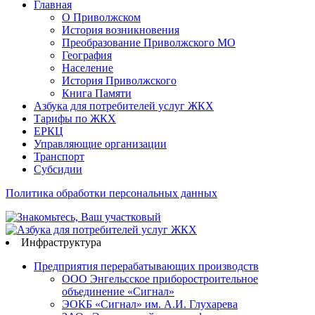
Главная
О Приволжском
История возникновения
Преобразование Приволжского МО
География
Население
История Приволжского
Книга Памяти
Азбука для потребителей услуг ЖКХ
Тарифы по ЖКХ
ЕРКЦ
Управляющие организации
Транспорт
Субсидии
Политика обработки персональных данных
Инфраструктура
Предприятия перерабатывающих производств
ООО Энгельсское приборостроительное
объединение «Сигнал»
ЭОКБ «Сигнал» им. А.И. Глухарева