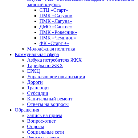
занятий клубов.
СТЦ «Старт»
ПМК «Сатурн»
ПМК «Лагуна»
ДМО «Сантос»
ПМК «Ровесник»
ПМК «Чемпион»
ФК «Старт +»
Молодёжная политика
Коммунальная сфера
Азбука потребителя ЖКХ
Тарифы по ЖКХ
ЕРКЦ
Управляющие организации
Дороги
Транспорт
Субсидии
Капитальный ремонт
Ответы на вопросы
Обращения
Запись на приём
Вопрос-ответ
Опросы
Социальные сети
Реклама заявки