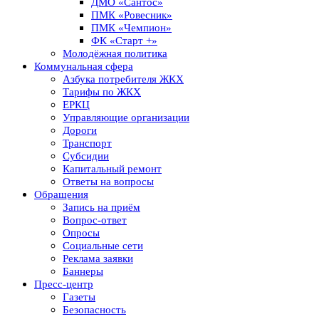
ДМО «Сантос»
ПМК «Ровесник»
ПМК «Чемпион»
ФК «Старт +»
Молодёжная политика
Коммунальная сфера
Азбука потребителя ЖКХ
Тарифы по ЖКХ
ЕРКЦ
Управляющие организации
Дороги
Транспорт
Субсидии
Капитальный ремонт
Ответы на вопросы
Обращения
Запись на приём
Вопрос-ответ
Опросы
Социальные сети
Реклама заявки
Баннеры
Пресс-центр
Газеты
Безопасность