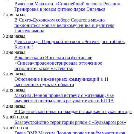
Вячеслав Максюта. «Сильнейший человек России».
Тренировка в новом фитнес-парке Энгельса
2 дня назад
В Свято-Духовском соборе Саратова можно
поклониться мощам великомученика и целителя
Пантелеимона
3 дня назад
День города. Городской мюзикл «Энгельс, я с тобой».
Кастинг!
3 дня назад
Вокалистка из Энгельса на фестивале
«Синева»продемонстрировала отточенное
исполнительское мастерство
3 дня назад
Обновление инженерных коммуникаций в 11
населенных пунктах области
4 дня назад
Максим Леонов провёл встречу с жителями, чье
имущество пострадало в результате атаки БПЛА
4 дня назад
В Саратовской области ожидается жаркая и сухая погода
5 дней назад
Благоустройство территорий рядом с «Бульваром роз»
5 дней назад
Глава ЭМР Максим Леонов провёл приём участников