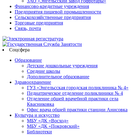
ЗАО «Энгельсский завод гофротары»
Финансово-кредитные учреждения
Предприятия пищевой промышленности
Сельскохозяйственные предприятия
Торговые предприятия
Связь, почта
Соцсфера
Образование
Детские дошкольные учреждения
Средние школы
Дополнительное образование
Здравоохранение
ГУЗ «Энгельсская городская поликлиника № 4»
Педиатрическое отделение поликлиники № 4
Отделение общей врачебной практики села
Квасниковка
Офис врача общей практики станции Анисовка
Культура и искусство
МБУ «ДК «Восход»
МБУ «ДК «Покровский»
Библиотеки