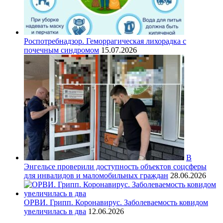
Роспотребнадзор. Геморрагическая лихорадка с
почечным синдромом
15.07.2026
В
Энгельсе проверили доступность объектов соцсферы
для инвалидов и маломобильных граждан
28.06.2026
ОРВИ. Грипп. Коронавирус. Заболеваемость ковидом
увеличилась в два
12.06.2026