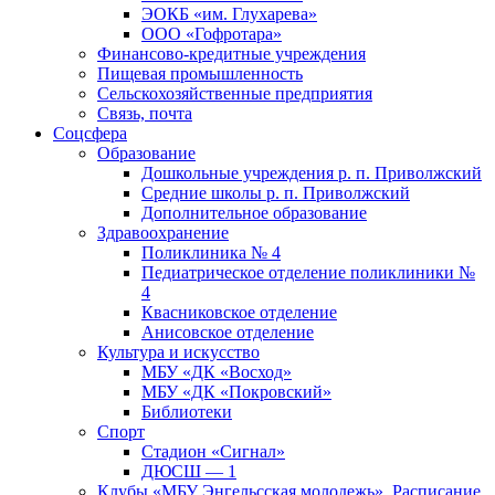
ЭОКБ «им. Глухарева»
ООО «Гофротара»
Финансово-кредитные учреждения
Пищевая промышленность
Сельскохозяйственные предприятия
Связь, почта
Соцсфера
Образование
Дошкольные учреждения р. п. Приволжский
Средние школы р. п. Приволжский
Дополнительное образование
Здравоохранение
Поликлиника № 4
Педиатрическое отделение поликлиники №
4
Квасниковское отделение
Анисовское отделение
Культура и искусство
МБУ «ДК «Восход»
МБУ «ДК «Покровский»
Библиотеки
Спорт
Стадион «Сигнал»
ДЮСШ — 1
Клубы «МБУ Энгельсская молодежь». Расписание