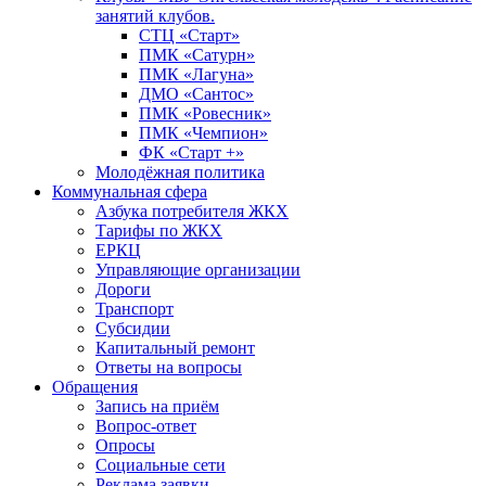
занятий клубов.
СТЦ «Старт»
ПМК «Сатурн»
ПМК «Лагуна»
ДМО «Сантос»
ПМК «Ровесник»
ПМК «Чемпион»
ФК «Старт +»
Молодёжная политика
Коммунальная сфера
Азбука потребителя ЖКХ
Тарифы по ЖКХ
ЕРКЦ
Управляющие организации
Дороги
Транспорт
Субсидии
Капитальный ремонт
Ответы на вопросы
Обращения
Запись на приём
Вопрос-ответ
Опросы
Социальные сети
Реклама заявки