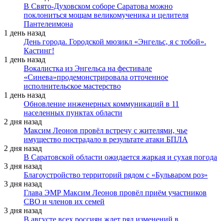
В Свято-Духовском соборе Саратова можно
поклониться мощам великомученика и целителя
Пантелеимона
1 день назад
День города. Городской мюзикл «Энгельс, я с тобой».
Кастинг!
1 день назад
Вокалистка из Энгельса на фестивале
«Синева»продемонстрировала отточенное
исполнительское мастерство
1 день назад
Обновление инженерных коммуникаций в 11
населенных пунктах области
2 дня назад
Максим Леонов провёл встречу с жителями, чье
имущество пострадало в результате атаки БПЛА
2 дня назад
В Саратовской области ожидается жаркая и сухая погода
3 дня назад
Благоустройство территорий рядом с «Бульваром роз»
3 дня назад
Глава ЭМР Максим Леонов провёл приём участников
СВО и членов их семей
3 дня назад
В августе всех россиян ждет ряд изменений в