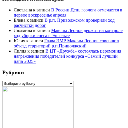
Светлана
к записи
В России День геолога отмечается в
первое воскресенье апреля
Елена
к записи
В р.п. Приволжском проверили ход
расчистки дорог
Людмила
к записи
Максим Леонов держит на контроле
ход уборки снега в Энгельсе
Юлия
к записи
Глава ЭМР Максим Леонов совершил
объезд территорий р.п.Приволжский
Лилия
к записи
В ЦТ «Дружба» состоялась церемония
награждения победителей конкурса «Самый лучший
папа-2025»
Рубрики
Рубрики