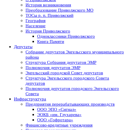
История возникновения
Преобразование Приволжского МО
ТОСы р. п. Приволжский
География
Население
История Приволжского
Одноклассники Приволжского
Книга Памяти
Депутаты
Собрание депутатов Энгельсского муниципального
района
Структура Собрания депутатов ЭМР
Полномочия депутатов ЭМР
Энгельсский городской Совет депутатов
Структура Энгельсского городского Совета
депутатов
Полномочия депутатов городского Энгельсского
Совета
Инфраструктура
Предприятия перерабатывающих производств
ООО ЭПО «Сигнал»
ЭОКБ «им. Глухарева»
ООО «Гофротара»
Финансово-кредитные учреждения