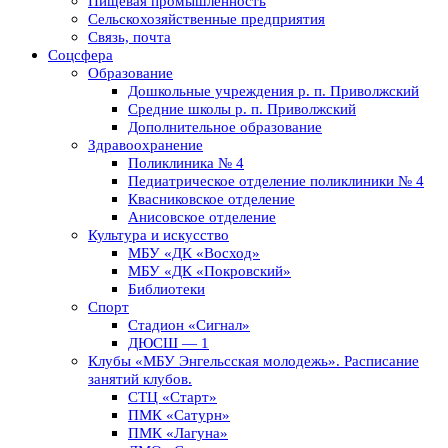
Пищевая промышленность
Сельскохозяйственные предприятия
Связь, почта
Соцсфера
Образование
Дошкольные учреждения р. п. Приволжский
Средние школы р. п. Приволжский
Дополнительное образование
Здравоохранение
Поликлиника № 4
Педиатрическое отделение поликлиники № 4
Квасниковское отделение
Анисовское отделение
Культура и искусство
МБУ «ДК «Восход»
МБУ «ДК «Покровский»
Библиотеки
Спорт
Стадион «Сигнал»
ДЮСШ — 1
Клубы «МБУ Энгельсская молодежь». Расписание
занятий клубов.
СТЦ «Старт»
ПМК «Сатурн»
ПМК «Лагуна»