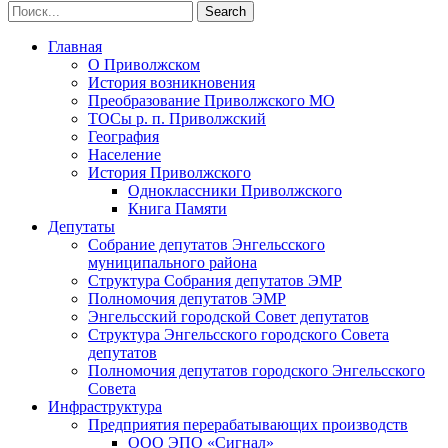
Главная
О Приволжском
История возникновения
Преобразование Приволжского МО
ТОСы р. п. Приволжский
География
Население
История Приволжского
Одноклассники Приволжского
Книга Памяти
Депутаты
Собрание депутатов Энгельсского
муниципального района
Структура Собрания депутатов ЭМР
Полномочия депутатов ЭМР
Энгельсский городской Совет депутатов
Структура Энгельсского городского Совета
депутатов
Полномочия депутатов городского Энгельсского
Совета
Инфраструктура
Предприятия перерабатывающих производств
ООО ЭПО «Сигнал»