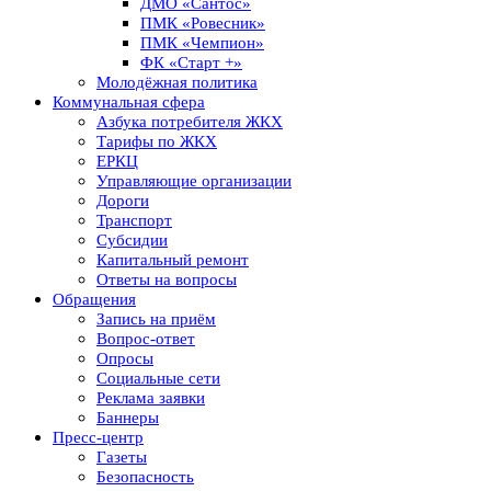
ДМО «Сантос»
ПМК «Ровесник»
ПМК «Чемпион»
ФК «Старт +»
Молодёжная политика
Коммунальная сфера
Азбука потребителя ЖКХ
Тарифы по ЖКХ
ЕРКЦ
Управляющие организации
Дороги
Транспорт
Субсидии
Капитальный ремонт
Ответы на вопросы
Обращения
Запись на приём
Вопрос-ответ
Опросы
Социальные сети
Реклама заявки
Баннеры
Пресс-центр
Газеты
Безопасность