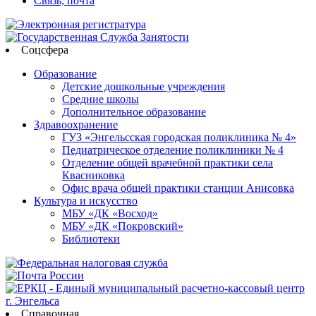
Связь, почта
Соцсфера
Образование
Детские дошкольные учреждения
Средние школы
Дополнительное образование
Здравоохранение
ГУЗ «Энгельсская городская поликлиника № 4»
Педиатрическое отделение поликлиники № 4
Отделение общей врачебной практики села
Квасниковка
Офис врача общей практики станции Анисовка
Культура и искусство
МБУ «ДК «Восход»
МБУ «ДК «Покровский»
Библиотеки
Справочная