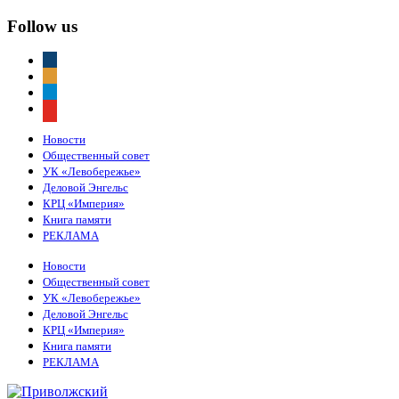
Follow us
vkontakte
odnoklassniki
telegram
youtube
Новости
Общественный совет
УК «Левобережье»
Деловой Энгельс
КРЦ «Империя»
Книга памяти
РЕКЛАМА
Новости
Общественный совет
УК «Левобережье»
Деловой Энгельс
КРЦ «Империя»
Книга памяти
РЕКЛАМА