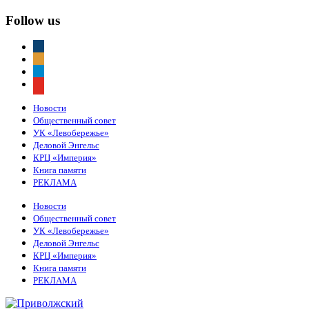
Follow us
vkontakte
odnoklassniki
telegram
youtube
Новости
Общественный совет
УК «Левобережье»
Деловой Энгельс
КРЦ «Империя»
Книга памяти
РЕКЛАМА
Новости
Общественный совет
УК «Левобережье»
Деловой Энгельс
КРЦ «Империя»
Книга памяти
РЕКЛАМА