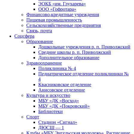
ЭОКБ «им. Глухарева»
ООО «Гофротара»
Финансово-кредитные учреждения
Пищевая промышленность
Сельскохозяйственные предприятия
Связь, почта
Соцсфера
Образование
Дошкольные учреждения р. п. Приволжский
Средние школы р. п. Приволжский
Дополнительное образование
Здравоохранение
Поликлиника № 4
Педиатрическое отделение поликлиники №
4
Квасниковское отделение
Анисовское отделение
Культура и искусство
МБУ «ДК «Восход»
МБУ «ДК «Покровский»
Библиотеки
Спорт
Стадион «Сигнал»
ДЮСШ — 1
Клубы «МБУ Энгельсская молодежь». Расписание