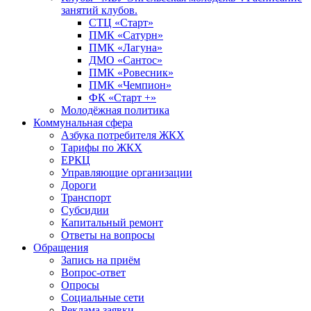
занятий клубов.
СТЦ «Старт»
ПМК «Сатурн»
ПМК «Лагуна»
ДМО «Сантос»
ПМК «Ровесник»
ПМК «Чемпион»
ФК «Старт +»
Молодёжная политика
Коммунальная сфера
Азбука потребителя ЖКХ
Тарифы по ЖКХ
ЕРКЦ
Управляющие организации
Дороги
Транспорт
Субсидии
Капитальный ремонт
Ответы на вопросы
Обращения
Запись на приём
Вопрос-ответ
Опросы
Социальные сети
Реклама заявки