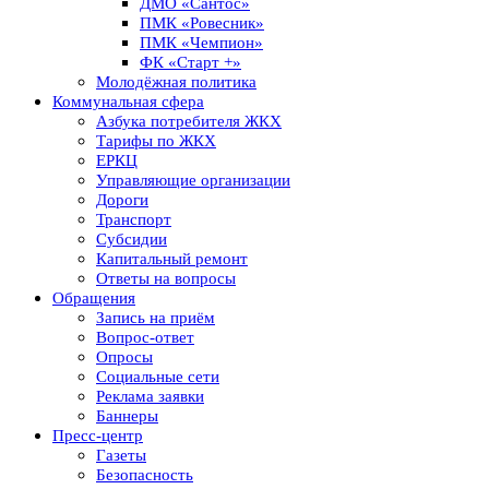
ДМО «Сантос»
ПМК «Ровесник»
ПМК «Чемпион»
ФК «Старт +»
Молодёжная политика
Коммунальная сфера
Азбука потребителя ЖКХ
Тарифы по ЖКХ
ЕРКЦ
Управляющие организации
Дороги
Транспорт
Субсидии
Капитальный ремонт
Ответы на вопросы
Обращения
Запись на приём
Вопрос-ответ
Опросы
Социальные сети
Реклама заявки
Баннеры
Пресс-центр
Газеты
Безопасность