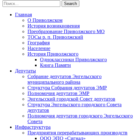
Главная
О Приволжском
История возникновения
Преобразование Приволжского МО
ТОСы р. п. Приволжский
География
Население
История Приволжского
Одноклассники Приволжского
Книга Памяти
Депутаты
Собрание депутатов Энгельсского
муниципального района
Структура Собрания депутатов ЭМР
Полномочия депутатов ЭМР
Энгельсский городской Совет депутатов
Структура Энгельсского городского Совета
депутатов
Полномочия депутатов городского Энгельсского
Совета
Инфраструктура
Предприятия перерабатывающих производств
ООО ЭПО «Сигнал»