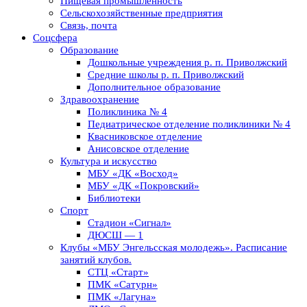
Пищевая промышленность
Сельскохозяйственные предприятия
Связь, почта
Соцсфера
Образование
Дошкольные учреждения р. п. Приволжский
Средние школы р. п. Приволжский
Дополнительное образование
Здравоохранение
Поликлиника № 4
Педиатрическое отделение поликлиники № 4
Квасниковское отделение
Анисовское отделение
Культура и искусство
МБУ «ДК «Восход»
МБУ «ДК «Покровский»
Библиотеки
Спорт
Стадион «Сигнал»
ДЮСШ — 1
Клубы «МБУ Энгельсская молодежь». Расписание
занятий клубов.
СТЦ «Старт»
ПМК «Сатурн»
ПМК «Лагуна»