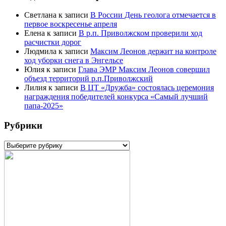
Светлана
к записи
В России День геолога отмечается в
первое воскресенье апреля
Елена
к записи
В р.п. Приволжском проверили ход
расчистки дорог
Людмила
к записи
Максим Леонов держит на контроле
ход уборки снега в Энгельсе
Юлия
к записи
Глава ЭМР Максим Леонов совершил
объезд территорий р.п.Приволжский
Лилия
к записи
В ЦТ «Дружба» состоялась церемония
награждения победителей конкурса «Самый лучший
папа-2025»
Рубрики
Рубрики