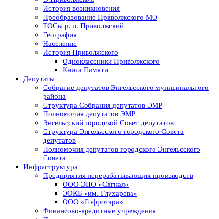
История возникновения
Преобразование Приволжского МО
ТОСы р. п. Приволжский
География
Население
История Приволжского
Одноклассники Приволжского
Книга Памяти
Депутаты
Собрание депутатов Энгельсского муниципального
района
Структура Собрания депутатов ЭМР
Полномочия депутатов ЭМР
Энгельсский городской Совет депутатов
Структура Энгельсского городского Совета
депутатов
Полномочия депутатов городского Энгельсского
Совета
Инфраструктура
Предприятия перерабатывающих производств
ООО ЭПО «Сигнал»
ЭОКБ «им. Глухарева»
ООО «Гофротара»
Финансово-кредитные учреждения