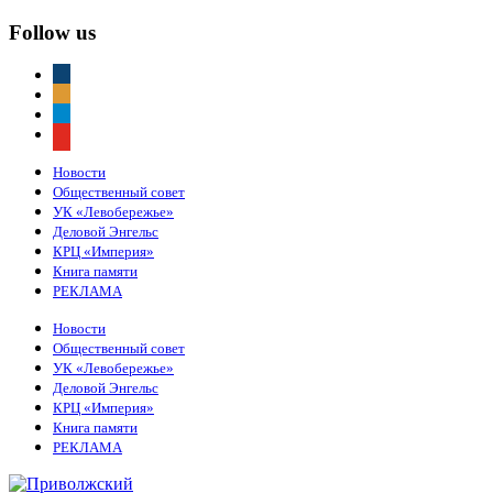
Follow us
vkontakte
odnoklassniki
telegram
youtube
Новости
Общественный совет
УК «Левобережье»
Деловой Энгельс
КРЦ «Империя»
Книга памяти
РЕКЛАМА
Новости
Общественный совет
УК «Левобережье»
Деловой Энгельс
КРЦ «Империя»
Книга памяти
РЕКЛАМА