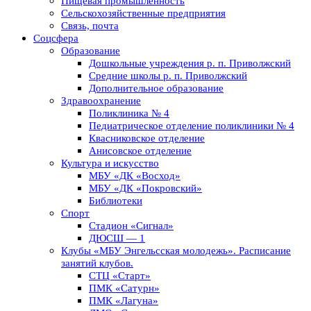
Пищевая промышленность
Сельскохозяйственные предприятия
Связь, почта
Соцсфера
Образование
Дошкольные учреждения р. п. Приволжский
Средние школы р. п. Приволжский
Дополнительное образование
Здравоохранение
Поликлиника № 4
Педиатрическое отделение поликлиники № 4
Квасниковское отделение
Анисовское отделение
Культура и искусство
МБУ «ДК «Восход»
МБУ «ДК «Покровский»
Библиотеки
Спорт
Стадион «Сигнал»
ДЮСШ — 1
Клубы «МБУ Энгельсская молодежь». Расписание
занятий клубов.
СТЦ «Старт»
ПМК «Сатурн»
ПМК «Лагуна»