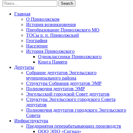
Главная
О Приволжском
История возникновения
Преобразование Приволжского МО
ТОСы р. п. Приволжский
География
Население
История Приволжского
Одноклассники Приволжского
Книга Памяти
Депутаты
Собрание депутатов Энгельсского
муниципального района
Структура Собрания депутатов ЭМР
Полномочия депутатов ЭМР
Энгельсский городской Совет депутатов
Структура Энгельсского городского Совета
депутатов
Полномочия депутатов городского Энгельсского
Совета
Инфраструктура
Предприятия перерабатывающих производств
ООО ЭПО «Сигнал»