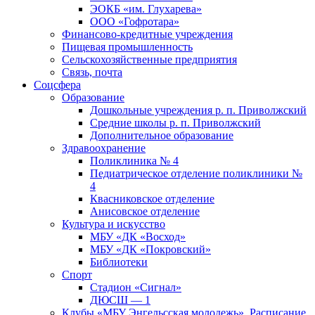
ЭОКБ «им. Глухарева»
ООО «Гофротара»
Финансово-кредитные учреждения
Пищевая промышленность
Сельскохозяйственные предприятия
Связь, почта
Соцсфера
Образование
Дошкольные учреждения р. п. Приволжский
Средние школы р. п. Приволжский
Дополнительное образование
Здравоохранение
Поликлиника № 4
Педиатрическое отделение поликлиники №
4
Квасниковское отделение
Анисовское отделение
Культура и искусство
МБУ «ДК «Восход»
МБУ «ДК «Покровский»
Библиотеки
Спорт
Стадион «Сигнал»
ДЮСШ — 1
Клубы «МБУ Энгельсская молодежь». Расписание