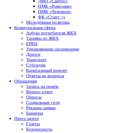
ДМО «Сантос»
ПМК «Ровесник»
ПМК «Чемпион»
ФК «Старт +»
Молодёжная политика
Коммунальная сфера
Азбука потребителя ЖКХ
Тарифы по ЖКХ
ЕРКЦ
Управляющие организации
Дороги
Транспорт
Субсидии
Капитальный ремонт
Ответы на вопросы
Обращения
Запись на приём
Вопрос-ответ
Опросы
Социальные сети
Реклама заявки
Баннеры
Пресс-центр
Газеты
Безопасность