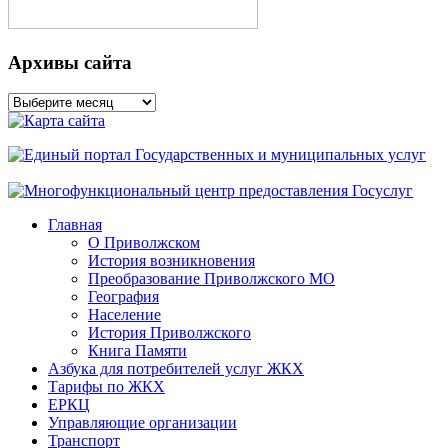
Архивы сайта
Архивы
сайта
Главная
О Приволжском
История возникновения
Преобразование Приволжского МО
География
Население
История Приволжского
Книга Памяти
Азбука для потребителей услуг ЖКХ
Тарифы по ЖКХ
ЕРКЦ
Управляющие организации
Транспорт