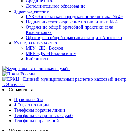
Средние школы
Дополнительное образование
Здравоохранение
ГУЗ «Энгельсская городская поликлиника № 4»
Педиатрическое отделение поликлиники № 4
Отделение общей врачебной практики села
Квасниковка
Офис врача общей практики станции Анисовка
Культура и искусство
МБУ «ДК «Восход»
МБУ «ДК «Покровский»
Библиотеки
Справочная
Правила сайта
4 Отдел полиции
Телефоны горячие линии
Телефоны экстренных служб
Телефоны справочной
Обращение граждан