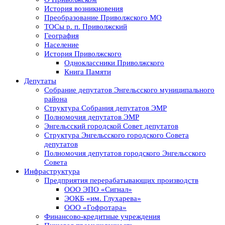
История возникновения
Преобразование Приволжского МО
ТОСы р. п. Приволжский
География
Население
История Приволжского
Одноклассники Приволжского
Книга Памяти
Депутаты
Собрание депутатов Энгельсского муниципального
района
Структура Собрания депутатов ЭМР
Полномочия депутатов ЭМР
Энгельсский городской Совет депутатов
Структура Энгельсского городского Совета
депутатов
Полномочия депутатов городского Энгельсского
Совета
Инфраструктура
Предприятия перерабатывающих производств
ООО ЭПО «Сигнал»
ЭОКБ «им. Глухарева»
ООО «Гофротара»
Финансово-кредитные учреждения