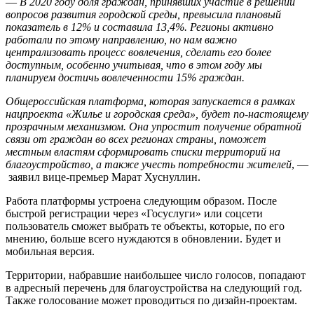
—
В 2020 году доля граждан, принявших участие в решении
вопросов развития городской среды, превысила плановый
показатель в 12% и составила 13,4%. Регионы активно
работали по этому направлению, но нам важно
централизовать процесс вовлечения, сделать его более
доступным, особенно учитывая, что в этом году мы
планируем достичь вовлеченности 15% граждан.
Общероссийская платформа, которая запускается в рамках
нацпроекта «Жилье и городская среда», будет по-настоящему
прозрачным механизмом. Она упростит получение обратной
связи от граждан во всех регионах страны, поможет
местным властям сформировать списки территорий на
благоустройство, а также учесть потребности жителей
, —
заявил вице-премьер Марат Хуснуллин.
Работа платформы устроена следующим образом. После
быстрой регистрации через «Госуслуги» или соцсети
пользователь сможет выбрать те объекты, которые, по его
мнению, больше всего нуждаются в обновлении. Будет и
мобильная версия.
Территории, набравшие наибольшее число голосов, попадают
в адресный перечень для благоустройства на следующий год.
Также голосование может проводиться по дизайн-проектам.