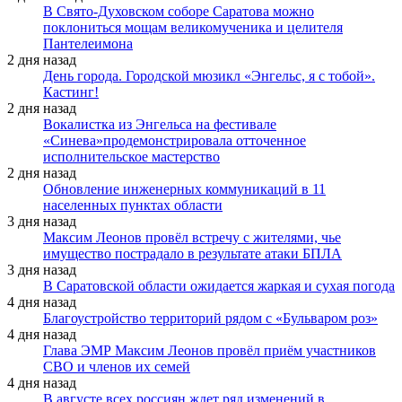
В Свято-Духовском соборе Саратова можно
поклониться мощам великомученика и целителя
Пантелеимона
2 дня назад
День города. Городской мюзикл «Энгельс, я с тобой».
Кастинг!
2 дня назад
Вокалистка из Энгельса на фестивале
«Синева»продемонстрировала отточенное
исполнительское мастерство
2 дня назад
Обновление инженерных коммуникаций в 11
населенных пунктах области
3 дня назад
Максим Леонов провёл встречу с жителями, чье
имущество пострадало в результате атаки БПЛА
3 дня назад
В Саратовской области ожидается жаркая и сухая погода
4 дня назад
Благоустройство территорий рядом с «Бульваром роз»
4 дня назад
Глава ЭМР Максим Леонов провёл приём участников
СВО и членов их семей
4 дня назад
В августе всех россиян ждет ряд изменений в