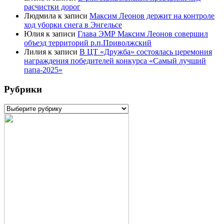
расчистки дорог
Людмила
к записи
Максим Леонов держит на контроле
ход уборки снега в Энгельсе
Юлия
к записи
Глава ЭМР Максим Леонов совершил
объезд территорий р.п.Приволжский
Лилия
к записи
В ЦТ «Дружба» состоялась церемония
награждения победителей конкурса «Самый лучший
папа-2025»
Рубрики
Рубрики