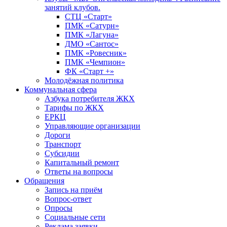
занятий клубов.
СТЦ «Старт»
ПМК «Сатурн»
ПМК «Лагуна»
ДМО «Сантос»
ПМК «Ровесник»
ПМК «Чемпион»
ФК «Старт +»
Молодёжная политика
Коммунальная сфера
Азбука потребителя ЖКХ
Тарифы по ЖКХ
ЕРКЦ
Управляющие организации
Дороги
Транспорт
Субсидии
Капитальный ремонт
Ответы на вопросы
Обращения
Запись на приём
Вопрос-ответ
Опросы
Социальные сети
Реклама заявки