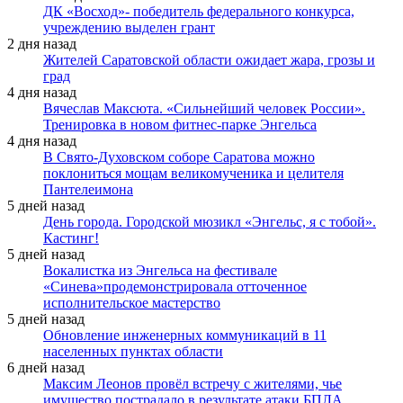
ДК «Восход»- победитель федерального конкурса,
учреждению выделен грант
2 дня назад
Жителей Саратовской области ожидает жара, грозы и
град
4 дня назад
Вячеслав Максюта. «Сильнейший человек России».
Тренировка в новом фитнес-парке Энгельса
4 дня назад
В Свято-Духовском соборе Саратова можно
поклониться мощам великомученика и целителя
Пантелеимона
5 дней назад
День города. Городской мюзикл «Энгельс, я с тобой».
Кастинг!
5 дней назад
Вокалистка из Энгельса на фестивале
«Синева»продемонстрировала отточенное
исполнительское мастерство
5 дней назад
Обновление инженерных коммуникаций в 11
населенных пунктах области
6 дней назад
Максим Леонов провёл встречу с жителями, чье
имущество пострадало в результате атаки БПЛА