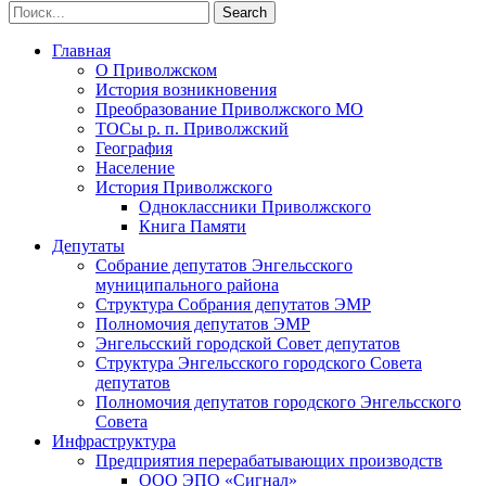
Главная
О Приволжском
История возникновения
Преобразование Приволжского МО
ТОСы р. п. Приволжский
География
Население
История Приволжского
Одноклассники Приволжского
Книга Памяти
Депутаты
Собрание депутатов Энгельсского
муниципального района
Структура Собрания депутатов ЭМР
Полномочия депутатов ЭМР
Энгельсский городской Совет депутатов
Структура Энгельсского городского Совета
депутатов
Полномочия депутатов городского Энгельсского
Совета
Инфраструктура
Предприятия перерабатывающих производств
ООО ЭПО «Сигнал»