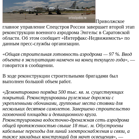
Приволжское
главное управление Спецстроя России завершает второй этап
реконструкции военного аэродрома Энгельс в Саратовской
области. Об этом сообщает «Интерфакс-Недвижимость» по
данным пресс-службы организации.
«
Общая строительная готовность аэродрома — 97 %. Ввод
объекта в эксплуатацию намечен на конец текущего года
«, —
говорится в сообщении.
В ходе реконструкции строительными бригадами был
выполнен большой объем работ.
«
Демонтировано порядка 500 тыс. кв. м. существующих
покрытий. Реконструированы рулежные дорожки с
укрепленными обочинами, групповые места стоянки для
нескольких десятков самолетов. Завершено строительство
газовочной площадки и девиационного круга.
Реконструирована водосточно-дренажная сеть аэродрома
общей протяженностью свыше 18 тыс. м. Обустроены
кабельные переходы для линий электроснабжения и связи, а
также закладных конструкций для мачт освещения
«, —