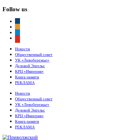
Follow us
vkontakte
odnoklassniki
telegram
youtube
Новости
Общественный совет
УК «Левобережье»
Деловой Энгельс
КРЦ «Империя»
Книга памяти
РЕКЛАМА
Новости
Общественный совет
УК «Левобережье»
Деловой Энгельс
КРЦ «Империя»
Книга памяти
РЕКЛАМА