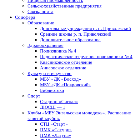
Пищевая промышленность
Сельскохозяйственные предприятия
Связь, почта
Соцсфера
Образование
Дошкольные учреждения р. п. Приволжский
Средние школы р. п. Приволжский
Дополнительное образование
Здравоохранение
Поликлиника № 4
Педиатрическое отделение поликлиники № 4
Квасниковское отделение
Анисовское отделение
Культура и искусство
МБУ «ДК «Восход»
МБУ «ДК «Покровский»
Библиотеки
Спорт
Стадион «Сигнал»
ДЮСШ — 1
Клубы «МБУ Энгельсская молодежь». Расписание
занятий клубов.
СТЦ «Старт»
ПМК «Сатурн»
ПМК «Лагуна»