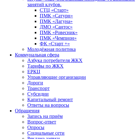
занятий клубов.
СТЦ «Старт»
ПМК «Сатурн»
ПМК «Лагуна»
ДМО «Сантос»
ПМК «Ровесник»
ПМК «Чемпион»
ФК «Старт +»
Молодёжная политика
Коммунальная сфера
Азбука потребителя ЖКХ
Тарифы по ЖКХ
ЕРКЦ
Управляющие организации
Дороги
Транспорт
Субсидии
Капитальный ремонт
Ответы на вопросы
Обращения
Запись на приём
Вопрос-ответ
Опросы
Социальные сети
Реклама заявки