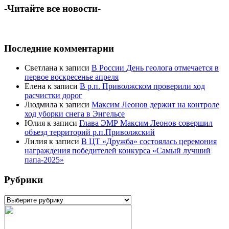
-Читайте все новости-
Последние комментарии
Светлана
к записи
В России День геолога отмечается в
первое воскресенье апреля
Елена
к записи
В р.п. Приволжском проверили ход
расчистки дорог
Людмила
к записи
Максим Леонов держит на контроле
ход уборки снега в Энгельсе
Юлия
к записи
Глава ЭМР Максим Леонов совершил
объезд территорий р.п.Приволжский
Лилия
к записи
В ЦТ «Дружба» состоялась церемония
награждения победителей конкурса «Самый лучший
папа-2025»
Рубрики
Рубрики