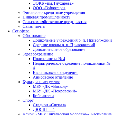
ЭОКБ «им. Глухарева»
ООО «Гофротара»
Финансово-кредитные учреждения
Пищевая промышленность
Сельскохозяйственные предприятия
Связь, почта
Соцсфера
Образование
Дошкольные учреждения р. п. Приволжский
Средние школы р. п. Приволжский
Дополнительное образование
Здравоохранение
Поликлиника № 4
Педиатрическое отделение поликлиники №
4
Квасниковское отделение
Анисовское отделение
Культура и искусство
МБУ «ДК «Восход»
МБУ «ДК «Покровский»
Библиотеки
Спорт
Стадион «Сигнал»
ДЮСШ — 1
Клубы «МБУ Энгельсская молодежь». Расписание