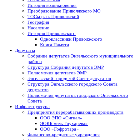
История возникновения
Преобразование Приволжского МО
ТОСы р. п. Приволжский
География
Население
История Приволжского
Одноклассники Приволжского
Книга Памяти
Депутаты
Собрание депутатов Энгельсского муниципального
района
Структура Собрания депутатов ЭМР
Полномочия депутатов ЭМР
Энгельсский городской Совет депутатов
Структура Энгельсского городского Совета
депутатов
Полномочия депутатов городского Энгельсского
Совета
Инфраструктура
Предприятия перерабатывающих производств
ООО ЭПО «Сигнал»
ЭОКБ «им. Глухарева»
ООО «Гофротара»
Финансово-кредитные учреждения