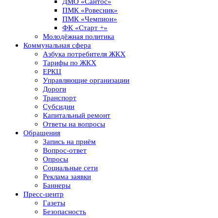
ДМО «Сантос»
ПМК «Ровесник»
ПМК «Чемпион»
ФК «Старт +»
Молодёжная политика
Коммунальная сфера
Азбука потребителя ЖКХ
Тарифы по ЖКХ
ЕРКЦ
Управляющие организации
Дороги
Транспорт
Субсидии
Капитальный ремонт
Ответы на вопросы
Обращения
Запись на приём
Вопрос-ответ
Опросы
Социальные сети
Реклама заявки
Баннеры
Пресс-центр
Газеты
Безопасность