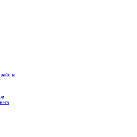
 района
ов
вета