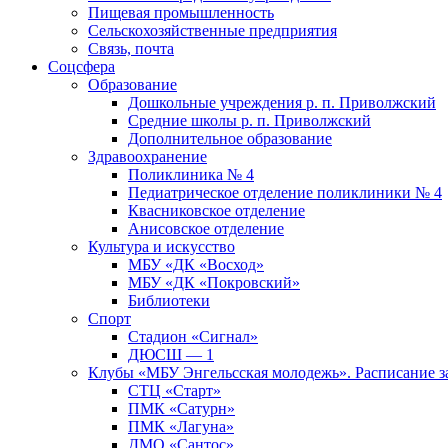
Пищевая промышленность
Сельскохозяйственные предприятия
Связь, почта
Соцсфера
Образование
Дошкольные учреждения р. п. Приволжский
Средние школы р. п. Приволжский
Дополнительное образование
Здравоохранение
Поликлиника № 4
Педиатрическое отделение поликлиники № 4
Квасниковское отделение
Анисовское отделение
Культура и искусство
МБУ «ДК «Восход»
МБУ «ДК «Покровский»
Библиотеки
Спорт
Стадион «Сигнал»
ДЮСШ — 1
Клубы «МБУ Энгельсская молодежь». Расписание з
СТЦ «Старт»
ПМК «Сатурн»
ПМК «Лагуна»
ДМО «Сантос»