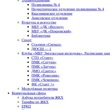
Здравоохранение
Поликлиника № 4
Педиатрическое отделение поликлиники № 4
Квасниковское отделение
Анисовское отделение
Культура и искусство
МБУ «ДК «Восход»
МБУ «ДК «Покровский»
Библиотеки
Спорт
Стадион «Сигнал»
ДЮСШ — 1
Клубы «МБУ Энгельсская молодежь». Расписание заня
СТЦ «Старт»
ПМК «Сатурн»
ПМК «Лагуна»
ДМО «Сантос»
ПМК «Ровесник»
ПМК «Чемпион»
ФК «Старт +»
Молодёжная политика
Коммунальная сфера
Азбука потребителя ЖКХ
Тарифы по ЖКХ
ЕРКЦ