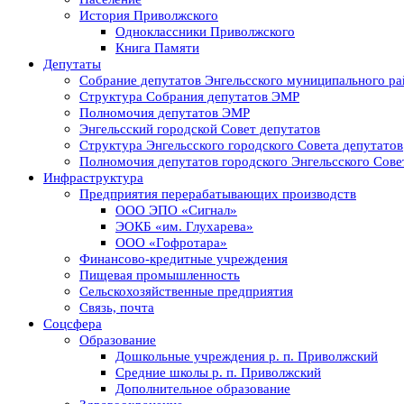
История Приволжского
Одноклассники Приволжского
Книга Памяти
Депутаты
Собрание депутатов Энгельсского муниципального ра
Структура Собрания депутатов ЭМР
Полномочия депутатов ЭМР
Энгельсский городской Совет депутатов
Структура Энгельсского городского Совета депутатов
Полномочия депутатов городского Энгельсского Сове
Инфраструктура
Предприятия перерабатывающих производств
ООО ЭПО «Сигнал»
ЭОКБ «им. Глухарева»
ООО «Гофротара»
Финансово-кредитные учреждения
Пищевая промышленность
Сельскохозяйственные предприятия
Связь, почта
Соцсфера
Образование
Дошкольные учреждения р. п. Приволжский
Средние школы р. п. Приволжский
Дополнительное образование