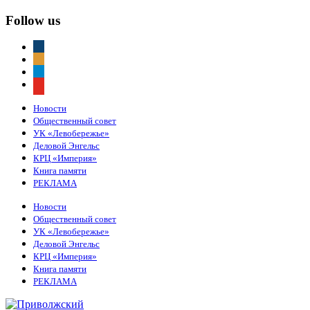
Follow us
vkontakte
odnoklassniki
telegram
youtube
Новости
Общественный совет
УК «Левобережье»
Деловой Энгельс
КРЦ «Империя»
Книга памяти
РЕКЛАМА
Новости
Общественный совет
УК «Левобережье»
Деловой Энгельс
КРЦ «Империя»
Книга памяти
РЕКЛАМА