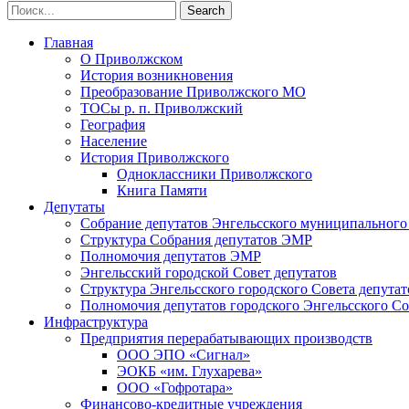
Главная
О Приволжском
История возникновения
Преобразование Приволжского МО
ТОСы р. п. Приволжский
География
Население
История Приволжского
Одноклассники Приволжского
Книга Памяти
Депутаты
Собрание депутатов Энгельсского муниципального
Структура Собрания депутатов ЭМР
Полномочия депутатов ЭМР
Энгельсский городской Совет депутатов
Структура Энгельсского городского Совета депутат
Полномочия депутатов городского Энгельсского Со
Инфраструктура
Предприятия перерабатывающих производств
ООО ЭПО «Сигнал»
ЭОКБ «им. Глухарева»
ООО «Гофротара»
Финансово-кредитные учреждения