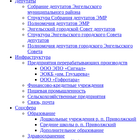
Депутаты
Собрание депутатов Энгельсского
муниципального района
Структура Собрания депутатов ЭМР
Полномочия депутатов ЭМР
Энгельсский городской Совет депутатов
Структура Энгельсского городского Совета
депутатов
Полномочия депутатов городского Энгельсского
Совета
Инфраструктура
Предприятия перерабатывающих производств
ООО ЭПО «Сигнал»
ЭОКБ «им. Глухарева»
ООО «Гофротара»
Финансово-кредитные учреждения
Пищевая промышленность
Сельскохозяйственные предприятия
Связь, почта
Соцсфера
Образование
Дошкольные учреждения р. п. Приволжский
Средние школы р. п. Приволжский
Дополнительное образование
Здравоохранение