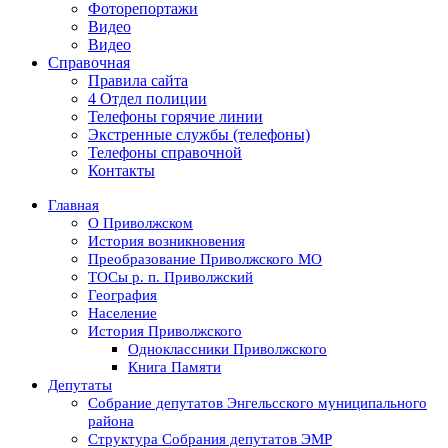
Фоторепортажи
Видео
Видео
Справочная
Правила сайта
4 Отдел полиции
Телефоны горячие линии
Экстренные службы (телефоны)
Телефоны справочной
Контакты
Главная
О Приволжском
История возникновения
Преобразование Приволжского МО
ТОСы р. п. Приволжский
География
Население
История Приволжского
Одноклассники Приволжского
Книга Памяти
Депутаты
Собрание депутатов Энгельсского муниципального
района
Структура Собрания депутатов ЭМР