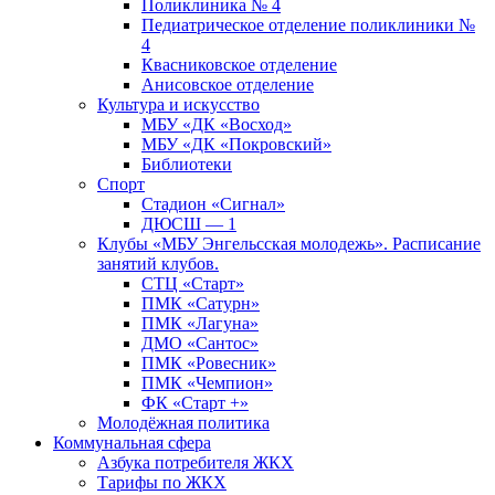
Поликлиника № 4
Педиатрическое отделение поликлиники №
4
Квасниковское отделение
Анисовское отделение
Культура и искусство
МБУ «ДК «Восход»
МБУ «ДК «Покровский»
Библиотеки
Спорт
Стадион «Сигнал»
ДЮСШ — 1
Клубы «МБУ Энгельсская молодежь». Расписание
занятий клубов.
СТЦ «Старт»
ПМК «Сатурн»
ПМК «Лагуна»
ДМО «Сантос»
ПМК «Ровесник»
ПМК «Чемпион»
ФК «Старт +»
Молодёжная политика
Коммунальная сфера
Азбука потребителя ЖКХ
Тарифы по ЖКХ