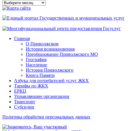
Архивы
сайта
Главная
О Приволжском
История возникновения
Преобразование Приволжского МО
География
Население
История Приволжского
Книга Памяти
Азбука для потребителей услуг ЖКХ
Тарифы по ЖКХ
ЕРКЦ
Управляющие организации
Транспорт
Субсидии
Политика обработки персональных данных