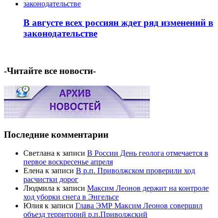
В августе всех россиян ждет ряд изменений в
законодательстве
-Читайте все новости-
Последние комментарии
Светлана
к записи
В России День геолога отмечается в
первое воскресенье апреля
Елена
к записи
В р.п. Приволжском проверили ход
расчистки дорог
Людмила
к записи
Максим Леонов держит на контроле
ход уборки снега в Энгельсе
Юлия
к записи
Глава ЭМР Максим Леонов совершил
объезд территорий р.п.Приволжский