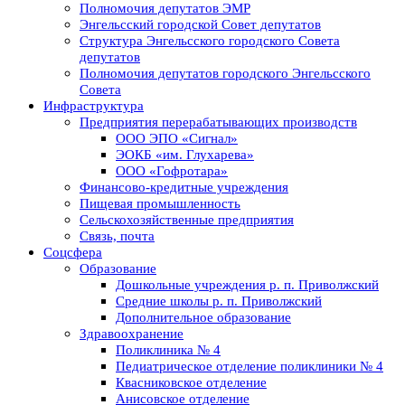
Полномочия депутатов ЭМР
Энгельсский городской Совет депутатов
Структура Энгельсского городского Совета
депутатов
Полномочия депутатов городского Энгельсского
Совета
Инфраструктура
Предприятия перерабатывающих производств
ООО ЭПО «Сигнал»
ЭОКБ «им. Глухарева»
ООО «Гофротара»
Финансово-кредитные учреждения
Пищевая промышленность
Сельскохозяйственные предприятия
Связь, почта
Соцсфера
Образование
Дошкольные учреждения р. п. Приволжский
Средние школы р. п. Приволжский
Дополнительное образование
Здравоохранение
Поликлиника № 4
Педиатрическое отделение поликлиники № 4
Квасниковское отделение
Анисовское отделение