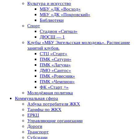
Культура и искусство
МБУ «ДК «Восход»
МБУ «ДК «Покровский»
Библиотеки
Спорт
Стадион «Сигнал»
ДЮСШ — 1
Клубы «МБУ Энгельсская молодежь». Расписание
занятий клубов.
СТЦ «Старт»
ПМК «Сатурн»
ПМК «Лагуна»
ДМО «Сантос»
ПМК «Ровесник»
ПМК «Чемпион»
ФК «Старт +»
Молодёжная политика
Коммунальная сфера
Азбука потребителя ЖКХ
Тарифы по ЖКХ
ЕРКЦ
Управляющие организации
Дороги
Транспорт
Субсидии