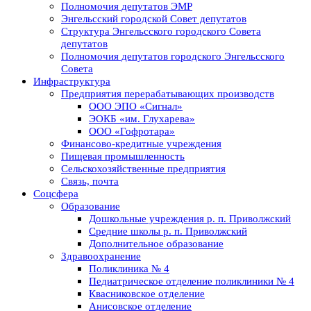
Полномочия депутатов ЭМР
Энгельсский городской Совет депутатов
Структура Энгельсского городского Совета
депутатов
Полномочия депутатов городского Энгельсского
Совета
Инфраструктура
Предприятия перерабатывающих производств
ООО ЭПО «Сигнал»
ЭОКБ «им. Глухарева»
ООО «Гофротара»
Финансово-кредитные учреждения
Пищевая промышленность
Сельскохозяйственные предприятия
Связь, почта
Соцсфера
Образование
Дошкольные учреждения р. п. Приволжский
Средние школы р. п. Приволжский
Дополнительное образование
Здравоохранение
Поликлиника № 4
Педиатрическое отделение поликлиники № 4
Квасниковское отделение
Анисовское отделение