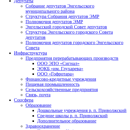
Депутаты
Собрание депутатов Энгельсского
муниципального района
Структура Собрания депутатов ЭМР
Полномочия депутатов ЭМР
Энгельсский городской Совет депутатов
Структура Энгельсского городского Совета
депутатов
Полномочия депутатов городского Энгельсского
Совета
Инфраструктура
Предприятия перерабатывающих производств
ООО ЭПО «Сигнал»
ЭОКБ «им. Глухарева»
ООО «Гофротара»
Финансово-кредитные учреждения
Пищевая промышленность
Сельскохозяйственные предприятия
Связь, почта
Соцсфера
Образование
Дошкольные учреждения р. п. Приволжский
Средние школы р. п. Приволжский
Дополнительное образование
Здравоохранение