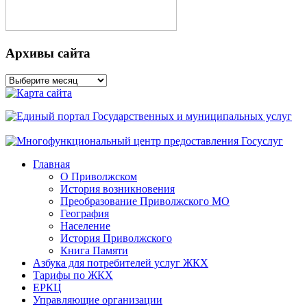
Архивы сайта
Архивы
сайта
Главная
О Приволжском
История возникновения
Преобразование Приволжского МО
География
Население
История Приволжского
Книга Памяти
Азбука для потребителей услуг ЖКХ
Тарифы по ЖКХ
ЕРКЦ
Управляющие организации