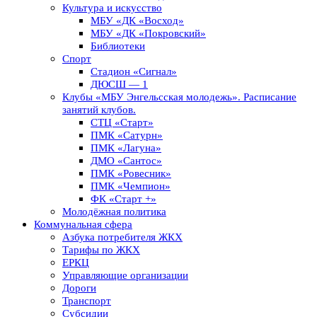
Культура и искусство
МБУ «ДК «Восход»
МБУ «ДК «Покровский»
Библиотеки
Спорт
Стадион «Сигнал»
ДЮСШ — 1
Клубы «МБУ Энгельсская молодежь». Расписание
занятий клубов.
СТЦ «Старт»
ПМК «Сатурн»
ПМК «Лагуна»
ДМО «Сантос»
ПМК «Ровесник»
ПМК «Чемпион»
ФК «Старт +»
Молодёжная политика
Коммунальная сфера
Азбука потребителя ЖКХ
Тарифы по ЖКХ
ЕРКЦ
Управляющие организации
Дороги
Транспорт
Субсидии