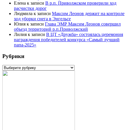
Елена
к записи
В р.п. Приволжском проверили ход
расчистки дорог
Людмила
к записи
Максим Леонов держит на контроле
ход уборки снега в Энгельсе
Юлия
к записи
Глава ЭМР Максим Леонов совершил
объезд территорий р.п.Приволжский
Лилия
к записи
В ЦТ «Дружба» состоялась церемония
награждения победителей конкурса «Самый лучший
папа-2025»
Рубрики
Рубрики