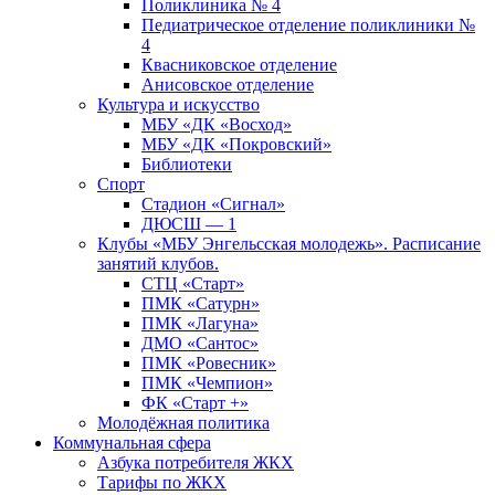
Поликлиника № 4
Педиатрическое отделение поликлиники №
4
Квасниковское отделение
Анисовское отделение
Культура и искусство
МБУ «ДК «Восход»
МБУ «ДК «Покровский»
Библиотеки
Спорт
Стадион «Сигнал»
ДЮСШ — 1
Клубы «МБУ Энгельсская молодежь». Расписание
занятий клубов.
СТЦ «Старт»
ПМК «Сатурн»
ПМК «Лагуна»
ДМО «Сантос»
ПМК «Ровесник»
ПМК «Чемпион»
ФК «Старт +»
Молодёжная политика
Коммунальная сфера
Азбука потребителя ЖКХ
Тарифы по ЖКХ