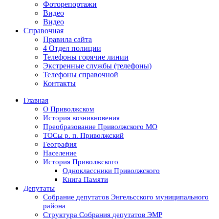
Фоторепортажи
Видео
Видео
Справочная
Правила сайта
4 Отдел полиции
Телефоны горячие линии
Экстренные службы (телефоны)
Телефоны справочной
Контакты
Главная
О Приволжском
История возникновения
Преобразование Приволжского МО
ТОСы р. п. Приволжский
География
Население
История Приволжского
Одноклассники Приволжского
Книга Памяти
Депутаты
Собрание депутатов Энгельсского муниципального
района
Структура Собрания депутатов ЭМР