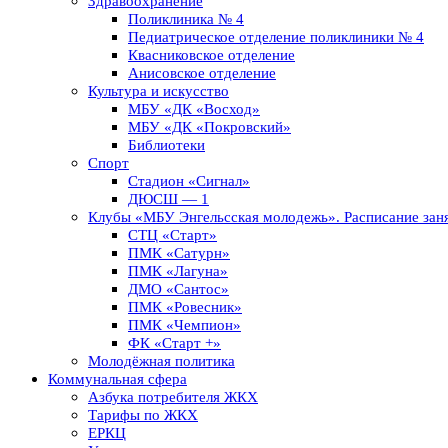
Здравоохранение
Поликлиника № 4
Педиатрическое отделение поликлиники № 4
Квасниковское отделение
Анисовское отделение
Культура и искусство
МБУ «ДК «Восход»
МБУ «ДК «Покровский»
Библиотеки
Спорт
Стадион «Сигнал»
ДЮСШ — 1
Клубы «МБУ Энгельсская молодежь». Расписание заня
СТЦ «Старт»
ПМК «Сатурн»
ПМК «Лагуна»
ДМО «Сантос»
ПМК «Ровесник»
ПМК «Чемпион»
ФК «Старт +»
Молодёжная политика
Коммунальная сфера
Азбука потребителя ЖКХ
Тарифы по ЖКХ
ЕРКЦ