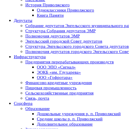
История Приволжского
Одноклассники Приволжского
Книга Памяти
Депутаты
Собрание депутатов Энгельсского муниципального ра
Структура Собрания депутатов ЭМР
Полномочия депутатов ЭМР
Энгельсский городской Совет депутатов
Структура Энгельсского городского Совета депутатов
Полномочия депутатов городского Энгельсского Сове
Инфраструктура
Предприятия перерабатывающих производств
ООО ЭПО «Сигнал»
ЭОКБ «им. Глухарева»
ООО «Гофротара»
Финансово-кредитные учреждения
Пищевая промышленность
Сельскохозяйственные предприятия
Связь, почта
Соцсфера
Образование
Дошкольные учреждения р. п. Приволжский
Средние школы р. п. Приволжский
Дополнительное образование