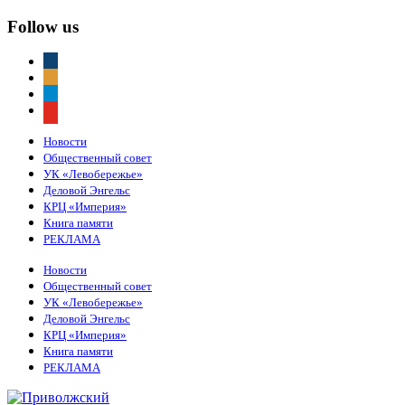
Follow us
vkontakte
odnoklassniki
telegram
youtube
Новости
Общественный совет
УК «Левобережье»
Деловой Энгельс
КРЦ «Империя»
Книга памяти
РЕКЛАМА
Новости
Общественный совет
УК «Левобережье»
Деловой Энгельс
КРЦ «Империя»
Книга памяти
РЕКЛАМА