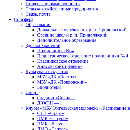
Пищевая промышленность
Сельскохозяйственные предприятия
Связь, почта
Соцсфера
Образование
Дошкольные учреждения р. п. Приволжский
Средние школы р. п. Приволжский
Дополнительное образование
Здравоохранение
Поликлиника № 4
Педиатрическое отделение поликлиники № 4
Квасниковское отделение
Анисовское отделение
Культура и искусство
МБУ «ДК «Восход»
МБУ «ДК «Покровский»
Библиотеки
Спорт
Стадион «Сигнал»
ДЮСШ — 1
Клубы «МБУ Энгельсская молодежь». Расписание з
СТЦ «Старт»
ПМК «Сатурн»
ПМК «Лагуна»
ДМО «Сантос»