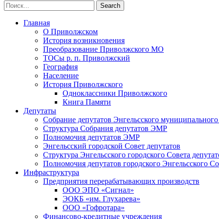
Главная
О Приволжском
История возникновения
Преобразование Приволжского МО
ТОСы р. п. Приволжский
География
Население
История Приволжского
Одноклассники Приволжского
Книга Памяти
Депутаты
Собрание депутатов Энгельсского муниципального
Структура Собрания депутатов ЭМР
Полномочия депутатов ЭМР
Энгельсский городской Совет депутатов
Структура Энгельсского городского Совета депутат
Полномочия депутатов городского Энгельсского Со
Инфраструктура
Предприятия перерабатывающих производств
ООО ЭПО «Сигнал»
ЭОКБ «им. Глухарева»
ООО «Гофротара»
Финансово-кредитные учреждения