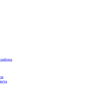
 района
ов
вета