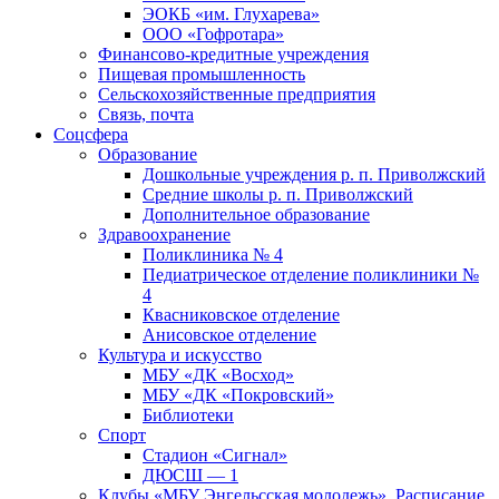
ЭОКБ «им. Глухарева»
ООО «Гофротара»
Финансово-кредитные учреждения
Пищевая промышленность
Сельскохозяйственные предприятия
Связь, почта
Соцсфера
Образование
Дошкольные учреждения р. п. Приволжский
Средние школы р. п. Приволжский
Дополнительное образование
Здравоохранение
Поликлиника № 4
Педиатрическое отделение поликлиники №
4
Квасниковское отделение
Анисовское отделение
Культура и искусство
МБУ «ДК «Восход»
МБУ «ДК «Покровский»
Библиотеки
Спорт
Стадион «Сигнал»
ДЮСШ — 1
Клубы «МБУ Энгельсская молодежь». Расписание