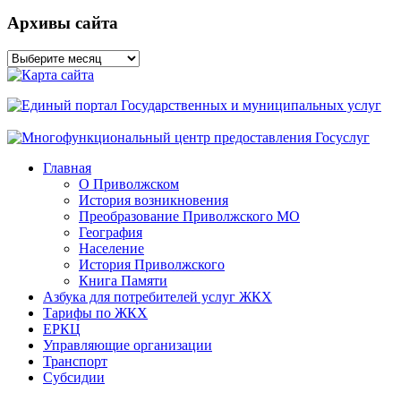
Архивы сайта
Архивы
сайта
Главная
О Приволжском
История возникновения
Преобразование Приволжского МО
География
Население
История Приволжского
Книга Памяти
Азбука для потребителей услуг ЖКХ
Тарифы по ЖКХ
ЕРКЦ
Управляющие организации
Транспорт
Субсидии