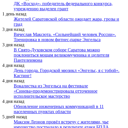
ДК «Восход»- победитель федерального конкурса,
учреждению выделен грант
1 день назад
Жителей Саратовской области ожидает жара, грозы и
град
3 дня назад
Вячеслав Максюта. «Сильнейший человек России».
Тренировка в новом фитнес-парке Энгельса
3 дня назад
В Свято-Духовском соборе Саратова можно
поклониться мощам великомученика и целителя
Пантелеимона
4 дня назад
День города. Городской мюзикл «Энгельс, я с тобой».
Кастинг!
4 дня назад
Вокалистка из Энгельса на фестивале
«Синева»продемонстрировала отточенное
исполнительское мастерство
4 дня назад
Обновление инженерных коммуникаций в 11
населенных пунктах области
5 дней назад
Максим Леонов провёл встречу с жителями, чье
имущество пострадало в результате атаки БПЛА