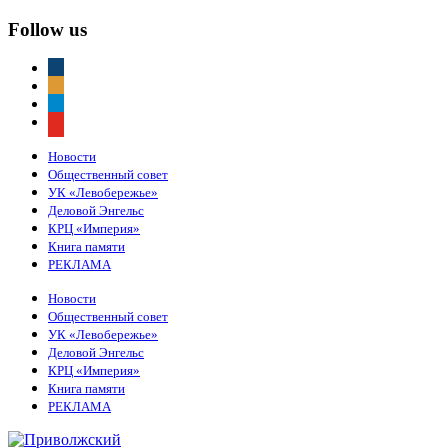
Follow us
vkontakte
odnoklassniki
telegram
youtube
Новости
Общественный совет
УК «Левобережье»
Деловой Энгельс
КРЦ «Империя»
Книга памяти
РЕКЛАМА
Новости
Общественный совет
УК «Левобережье»
Деловой Энгельс
КРЦ «Империя»
Книга памяти
РЕКЛАМА