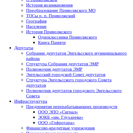
История возникновения
Преобразование Приволжского МО
ТОСы р. п. Приволжский
География
Население
История Приволжского
Одноклассники Приволжского
Книга Памяти
Депутаты
Собрание депутатов Энгельсского муниципального
района
Структура Собрания депутатов ЭМР
Полномочия депутатов ЭМР
Энгельсский городской Совет депутатов
Структура Энгельсского городского Совета
депутатов
Полномочия депутатов городского Энгельсского
Совета
Инфраструктура
Предприятия перерабатывающих производств
ООО ЭПО «Сигнал»
ЭОКБ «им. Глухарева»
ООО «Гофротара»
Финансово-кредитные учреждения