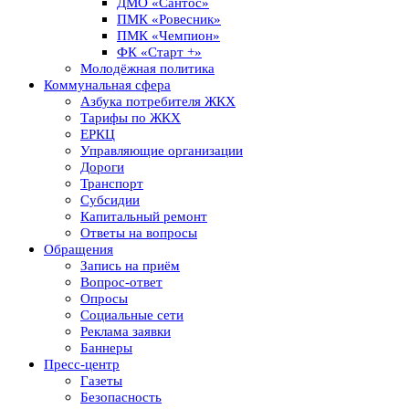
ДМО «Сантос»
ПМК «Ровесник»
ПМК «Чемпион»
ФК «Старт +»
Молодёжная политика
Коммунальная сфера
Азбука потребителя ЖКХ
Тарифы по ЖКХ
ЕРКЦ
Управляющие организации
Дороги
Транспорт
Субсидии
Капитальный ремонт
Ответы на вопросы
Обращения
Запись на приём
Вопрос-ответ
Опросы
Социальные сети
Реклама заявки
Баннеры
Пресс-центр
Газеты
Безопасность