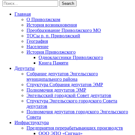
Главная
О Приволжском
История возникновения
Преобразование Приволжского МО
ТОСы р. п. Приволжский
География
Население
История Приволжского
Одноклассники Приволжского
Книга Памяти
Депутаты
Собрание депутатов Энгельсского
муниципального района
Структура Собрания депутатов ЭМР
Полномочия депутатов ЭМР
Энгельсский городской Совет депутатов
Структура Энгельсского городского Совета
депутатов
Полномочия депутатов городского Энгельсского
Совета
Инфраструктура
Предприятия перерабатывающих производств
ООО ЭПО «Сигнал»