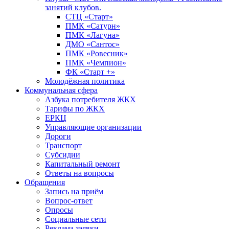
занятий клубов.
СТЦ «Старт»
ПМК «Сатурн»
ПМК «Лагуна»
ДМО «Сантос»
ПМК «Ровесник»
ПМК «Чемпион»
ФК «Старт +»
Молодёжная политика
Коммунальная сфера
Азбука потребителя ЖКХ
Тарифы по ЖКХ
ЕРКЦ
Управляющие организации
Дороги
Транспорт
Субсидии
Капитальный ремонт
Ответы на вопросы
Обращения
Запись на приём
Вопрос-ответ
Опросы
Социальные сети
Реклама заявки