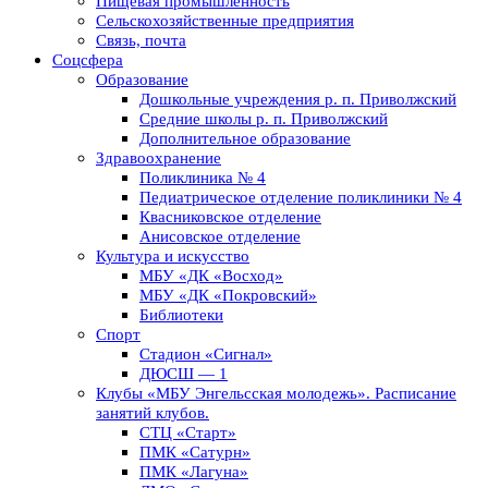
Пищевая промышленность
Сельскохозяйственные предприятия
Связь, почта
Соцсфера
Образование
Дошкольные учреждения р. п. Приволжский
Средние школы р. п. Приволжский
Дополнительное образование
Здравоохранение
Поликлиника № 4
Педиатрическое отделение поликлиники № 4
Квасниковское отделение
Анисовское отделение
Культура и искусство
МБУ «ДК «Восход»
МБУ «ДК «Покровский»
Библиотеки
Спорт
Стадион «Сигнал»
ДЮСШ — 1
Клубы «МБУ Энгельсская молодежь». Расписание
занятий клубов.
СТЦ «Старт»
ПМК «Сатурн»
ПМК «Лагуна»