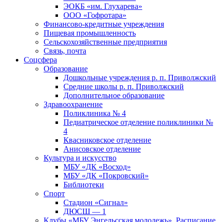
ЭОКБ «им. Глухарева»
ООО «Гофротара»
Финансово-кредитные учреждения
Пищевая промышленность
Сельскохозяйственные предприятия
Связь, почта
Соцсфера
Образование
Дошкольные учреждения р. п. Приволжский
Средние школы р. п. Приволжский
Дополнительное образование
Здравоохранение
Поликлиника № 4
Педиатрическое отделение поликлиники №
4
Квасниковское отделение
Анисовское отделение
Культура и искусство
МБУ «ДК «Восход»
МБУ «ДК «Покровский»
Библиотеки
Спорт
Стадион «Сигнал»
ДЮСШ — 1
Клубы «МБУ Энгельсская молодежь». Расписание