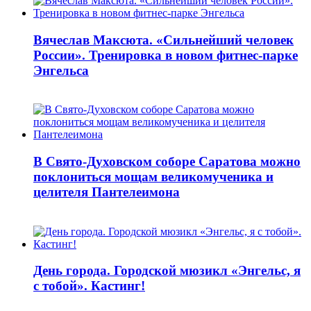
Вячеслав Максюта. «Сильнейший человек
России». Тренировка в новом фитнес-парке
Энгельса
В Свято-Духовском соборе Саратова можно
поклониться мощам великомученика и
целителя Пантелеимона
День города. Городской мюзикл «Энгельс, я
с тобой». Кастинг!