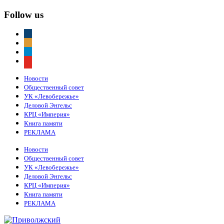
Follow us
vkontakte
odnoklassniki
telegram
youtube
Новости
Общественный совет
УК «Левобережье»
Деловой Энгельс
КРЦ «Империя»
Книга памяти
РЕКЛАМА
Новости
Общественный совет
УК «Левобережье»
Деловой Энгельс
КРЦ «Империя»
Книга памяти
РЕКЛАМА