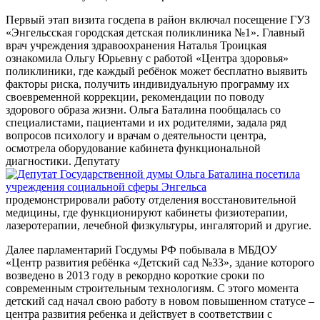
Первый этап визита госдепа в район включал посещение ГУЗ
«Энгельсская городская детская поликлиника №1». Главный
врач учреждения здравоохранения Наталья Троицкая
ознакомила Ольгу Юрьевну с работой «Центра здоровья»
поликлиники, где каждый ребёнок может бесплатно выявить
факторы риска, получить индивидуальную программу их
своевременной коррекции, рекомендации по поводу
здорового образа жизни.
Ольга Баталина пообщалась со
специалистами, пациентами и их родителями, задала ряд
вопросов психологу и врачам о деятельности центра,
осмотрела оборудование кабинета функциональной
диагностики. Депутату
продемонстрировали работу отделения восстановительной
медицины, где функционируют кабинеты физиотерапии,
лазеротерапии, лечебной физкультуры, ингаляторий и другие.
Далее парламентарий Госдумы РФ побывала в МБДОУ
«Центр развития ребёнка «Детский сад №33», здание которого
возведено в 2013 году в рекордно короткие сроки по
современным строительным технологиям. С этого момента
детский сад начал свою работу в новом повышенном статусе –
центра развития ребенка и действует в соответствии с