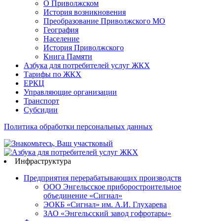
О Приволжском
История возникновения
Преобразование Приволжского МО
География
Население
История Приволжского
Книга Памяти
Азбука для потребителей услуг ЖКХ
Тарифы по ЖКХ
ЕРКЦ
Управляющие организации
Транспорт
Субсидии
Политика обработки персональных данных
Инфраструктура
Предприятия перерабатывающих производств
ООО Энгельсское приборостроительное
объединение «Сигнал»
ЭОКБ «Сигнал» им. А.И. Глухарева
ЗАО «Энгельсский завод гофротары»