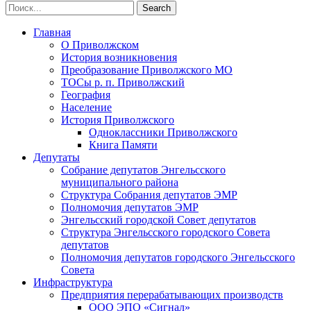
Главная
О Приволжском
История возникновения
Преобразование Приволжского МО
ТОСы р. п. Приволжский
География
Население
История Приволжского
Одноклассники Приволжского
Книга Памяти
Депутаты
Собрание депутатов Энгельсского
муниципального района
Структура Собрания депутатов ЭМР
Полномочия депутатов ЭМР
Энгельсский городской Совет депутатов
Структура Энгельсского городского Совета
депутатов
Полномочия депутатов городского Энгельсского
Совета
Инфраструктура
Предприятия перерабатывающих производств
ООО ЭПО «Сигнал»