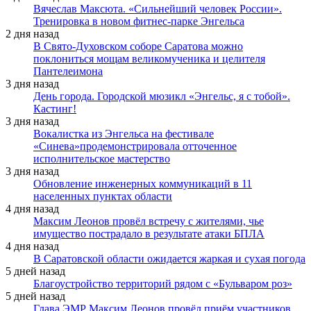
Вячеслав Максюта. «Сильнейший человек России».
Тренировка в новом фитнес-парке Энгельса
2 дня назад
В Свято-Духовском соборе Саратова можно
поклониться мощам великомученика и целителя
Пантелеимона
3 дня назад
День города. Городской мюзикл «Энгельс, я с тобой».
Кастинг!
3 дня назад
Вокалистка из Энгельса на фестивале
«Синева»продемонстрировала отточенное
исполнительское мастерство
3 дня назад
Обновление инженерных коммуникаций в 11
населенных пунктах области
4 дня назад
Максим Леонов провёл встречу с жителями, чье
имущество пострадало в результате атаки БПЛА
4 дня назад
В Саратовской области ожидается жаркая и сухая погода
5 дней назад
Благоустройство территорий рядом с «Бульваром роз»
5 дней назад
Глава ЭМР Максим Леонов провёл приём участников