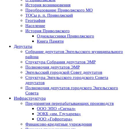
История возникновения
Преобразование Приволжского МО
ТОСы р. п. Приволжский
География
Население
История Приволжского
Одноклассники Приволжского
Книга Памяти
Депутаты
Собрание депутатов Энгельсского муниципального
района
Структура Собрания депутатов ЭМР
Полномочия депутатов ЭМР
Энгельсский городской Совет депутатов
Структура Энгельсского городского Совета
депутатов
Полномочия депутатов городского Энгельсского
Совета
Инфраструктура
Предприятия перерабатывающих производств
ООО ЭПО «Сигнал»
ЭОКБ «им. Глухарева»
ООО «Гофротара»
Финансово-кредитные учреждения