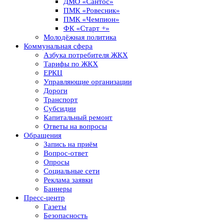
ДМО «Сантос»
ПМК «Ровесник»
ПМК «Чемпион»
ФК «Старт +»
Молодёжная политика
Коммунальная сфера
Азбука потребителя ЖКХ
Тарифы по ЖКХ
ЕРКЦ
Управляющие организации
Дороги
Транспорт
Субсидии
Капитальный ремонт
Ответы на вопросы
Обращения
Запись на приём
Вопрос-ответ
Опросы
Социальные сети
Реклама заявки
Баннеры
Пресс-центр
Газеты
Безопасность