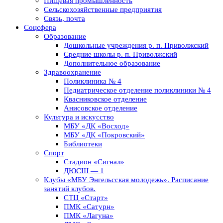
Пищевая промышленность
Сельскохозяйственные предприятия
Связь, почта
Соцсфера
Образование
Дошкольные учреждения р. п. Приволжский
Средние школы р. п. Приволжский
Дополнительное образование
Здравоохранение
Поликлиника № 4
Педиатрическое отделение поликлиники № 4
Квасниковское отделение
Анисовское отделение
Культура и искусство
МБУ «ДК «Восход»
МБУ «ДК «Покровский»
Библиотеки
Спорт
Стадион «Сигнал»
ДЮСШ — 1
Клубы «МБУ Энгельсская молодежь». Расписание
занятий клубов.
СТЦ «Старт»
ПМК «Сатурн»
ПМК «Лагуна»