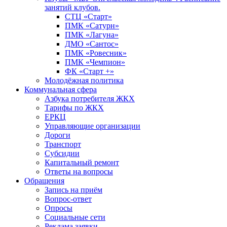
занятий клубов.
СТЦ «Старт»
ПМК «Сатурн»
ПМК «Лагуна»
ДМО «Сантос»
ПМК «Ровесник»
ПМК «Чемпион»
ФК «Старт +»
Молодёжная политика
Коммунальная сфера
Азбука потребителя ЖКХ
Тарифы по ЖКХ
ЕРКЦ
Управляющие организации
Дороги
Транспорт
Субсидии
Капитальный ремонт
Ответы на вопросы
Обращения
Запись на приём
Вопрос-ответ
Опросы
Социальные сети
Реклама заявки