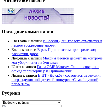
-Читайте все новости-
Последние комментарии
Светлана
к записи
В России День геолога отмечается в
первое воскресенье апреля
Елена
к записи
В р.п. Приволжском проверили ход
расчистки дорог
Людмила
к записи
Максим Леонов держит на контроле
ход уборки снега в Энгельсе
Юлия
к записи
Глава ЭМР Максим Леонов совершил
объезд территорий р.п.Приволжский
Лилия
к записи
В ЦТ «Дружба» состоялась церемония
награждения победителей конкурса «Самый лучший
папа-2025»
Рубрики
Рубрики