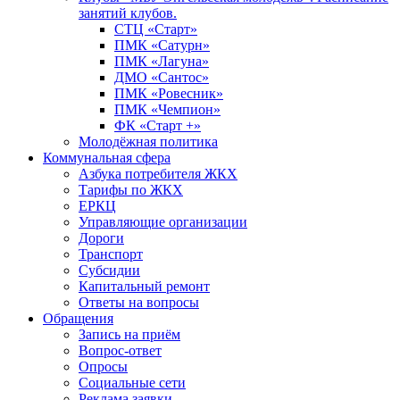
занятий клубов.
СТЦ «Старт»
ПМК «Сатурн»
ПМК «Лагуна»
ДМО «Сантос»
ПМК «Ровесник»
ПМК «Чемпион»
ФК «Старт +»
Молодёжная политика
Коммунальная сфера
Азбука потребителя ЖКХ
Тарифы по ЖКХ
ЕРКЦ
Управляющие организации
Дороги
Транспорт
Субсидии
Капитальный ремонт
Ответы на вопросы
Обращения
Запись на приём
Вопрос-ответ
Опросы
Социальные сети
Реклама заявки