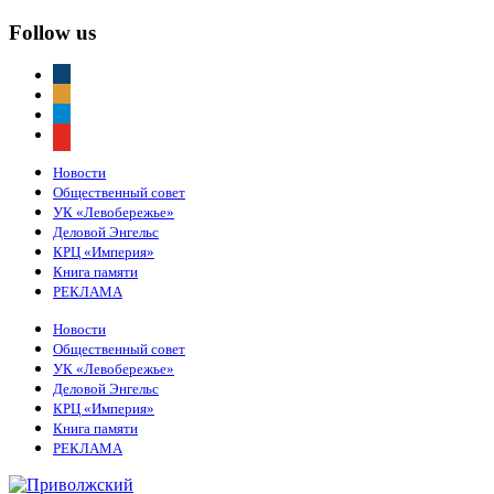
Follow us
vkontakte
odnoklassniki
telegram
youtube
Новости
Общественный совет
УК «Левобережье»
Деловой Энгельс
КРЦ «Империя»
Книга памяти
РЕКЛАМА
Новости
Общественный совет
УК «Левобережье»
Деловой Энгельс
КРЦ «Империя»
Книга памяти
РЕКЛАМА