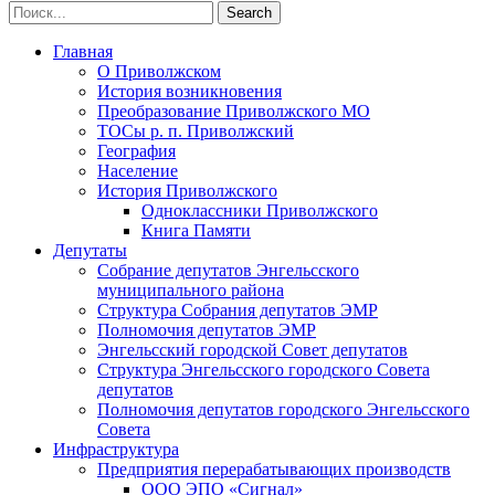
Главная
О Приволжском
История возникновения
Преобразование Приволжского МО
ТОСы р. п. Приволжский
География
Население
История Приволжского
Одноклассники Приволжского
Книга Памяти
Депутаты
Собрание депутатов Энгельсского
муниципального района
Структура Собрания депутатов ЭМР
Полномочия депутатов ЭМР
Энгельсский городской Совет депутатов
Структура Энгельсского городского Совета
депутатов
Полномочия депутатов городского Энгельсского
Совета
Инфраструктура
Предприятия перерабатывающих производств
ООО ЭПО «Сигнал»