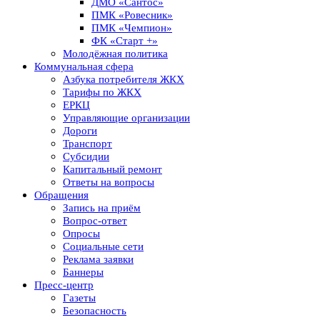
ДМО «Сантос»
ПМК «Ровесник»
ПМК «Чемпион»
ФК «Старт +»
Молодёжная политика
Коммунальная сфера
Азбука потребителя ЖКХ
Тарифы по ЖКХ
ЕРКЦ
Управляющие организации
Дороги
Транспорт
Субсидии
Капитальный ремонт
Ответы на вопросы
Обращения
Запись на приём
Вопрос-ответ
Опросы
Социальные сети
Реклама заявки
Баннеры
Пресс-центр
Газеты
Безопасность