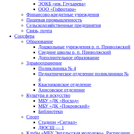
ЭОКБ «им. Глухарева»
ООО «Гофротара»
Финансово-кредитные учреждения
Пищевая промышленность
Сельскохозяйственные предприятия
Связь, почта
Соцсфера
Образование
Дошкольные учреждения р. п. Приволжский
Средние школы р. п. Приволжский
Дополнительное образование
Здравоохранение
Поликлиника № 4
Педиатрическое отделение поликлиники №
4
Квасниковское отделение
Анисовское отделение
Культура и искусство
МБУ «ДК «Восход»
МБУ «ДК «Покровский»
Библиотеки
Спорт
Стадион «Сигнал»
ДЮСШ — 1
Клубы «МБУ Энгельсская молодежь». Расписание