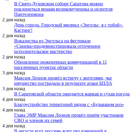
В Свято-Духовском соборе Саратова можно
поклониться мощам великомученика и целителя
Пантелеимона
2 дня назад
День города. Городской мюзикл «Энгельс, я с тобой».
Кастинг!
2 дня назад
Вокалистка из Энгельса на фестивале
«Синева»продемонстрировала отточенное
исполнительское мастерство
2 дня назад
Обновление инженерных коммуникаций в 11
населенных пунктах области
3 дня назад
Максим Леонов провёл встречу с жителями, чье
имущество пострадало в результате атаки БПЛА
3 дня назад
В Саратовской области ожидается жаркая и сухая погода
4 дня назад
Благоустройство территорий рядом с «Бульваром роз»
4 дня назад
Глава ЭМР Максим Леонов провёл приём участников
СВО и членов их семей
4 дня назад
В августе всех россиян ждет ряд изменений в