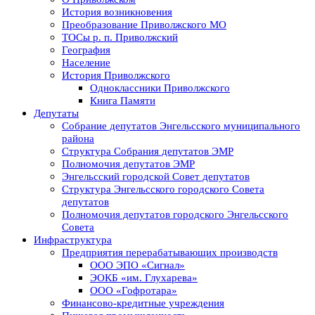
История возникновения
Преобразование Приволжского МО
ТОСы р. п. Приволжский
География
Население
История Приволжского
Одноклассники Приволжского
Книга Памяти
Депутаты
Собрание депутатов Энгельсского муниципального
района
Структура Собрания депутатов ЭМР
Полномочия депутатов ЭМР
Энгельсский городской Совет депутатов
Структура Энгельсского городского Совета
депутатов
Полномочия депутатов городского Энгельсского
Совета
Инфраструктура
Предприятия перерабатывающих производств
ООО ЭПО «Сигнал»
ЭОКБ «им. Глухарева»
ООО «Гофротара»
Финансово-кредитные учреждения