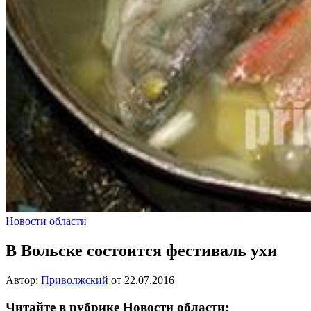
Новости области
В Вольске состоится фестиваль ухи
Автор:
Приволжский
от
22.07.2016
Читайте в рубрике Новости области: