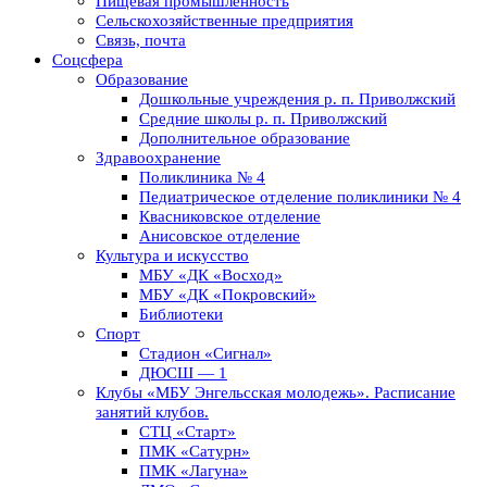
Пищевая промышленность
Сельскохозяйственные предприятия
Связь, почта
Соцсфера
Образование
Дошкольные учреждения р. п. Приволжский
Средние школы р. п. Приволжский
Дополнительное образование
Здравоохранение
Поликлиника № 4
Педиатрическое отделение поликлиники № 4
Квасниковское отделение
Анисовское отделение
Культура и искусство
МБУ «ДК «Восход»
МБУ «ДК «Покровский»
Библиотеки
Спорт
Стадион «Сигнал»
ДЮСШ — 1
Клубы «МБУ Энгельсская молодежь». Расписание
занятий клубов.
СТЦ «Старт»
ПМК «Сатурн»
ПМК «Лагуна»