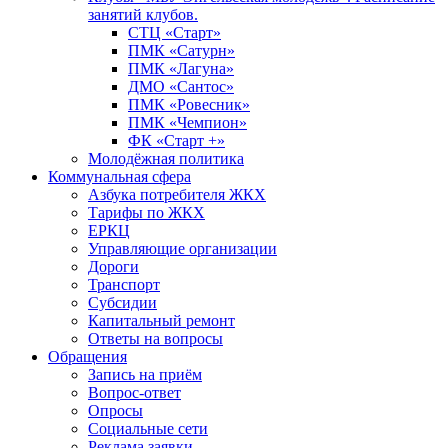
занятий клубов.
СТЦ «Старт»
ПМК «Сатурн»
ПМК «Лагуна»
ДМО «Сантос»
ПМК «Ровесник»
ПМК «Чемпион»
ФК «Старт +»
Молодёжная политика
Коммунальная сфера
Азбука потребителя ЖКХ
Тарифы по ЖКХ
ЕРКЦ
Управляющие организации
Дороги
Транспорт
Субсидии
Капитальный ремонт
Ответы на вопросы
Обращения
Запись на приём
Вопрос-ответ
Опросы
Социальные сети
Реклама заявки