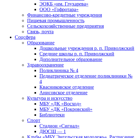
ЭОКБ «им. Глухарева»
ООО «Гофротара»
Финансово-кредитные учреждения
Пищевая промышленность
Сельскохозяйственные предприятия
Связь, почта
Соцсфера
Образование
Дошкольные учреждения р. п. Приволжский
Средние школы р. п. Приволжский
Дополнительное образование
Здравоохранение
Поликлиника № 4
Педиатрическое отделение поликлиники №
4
Квасниковское отделение
Анисовское отделение
Культура и искусство
МБУ «ДК «Восход»
МБУ «ДК «Покровский»
Библиотеки
Спорт
Стадион «Сигнал»
ДЮСШ — 1
Клубы «МБУ Энгельсская молодежь». Расписание