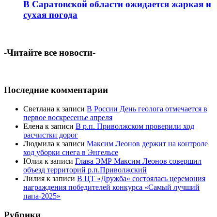
В Саратовской области ожидается жаркая и
сухая погода
-Читайте все новости-
Последние комментарии
Светлана
к записи
В России День геолога отмечается в
первое воскресенье апреля
Елена
к записи
В р.п. Приволжском проверили ход
расчистки дорог
Людмила
к записи
Максим Леонов держит на контроле
ход уборки снега в Энгельсе
Юлия
к записи
Глава ЭМР Максим Леонов совершил
объезд территорий р.п.Приволжский
Лилия
к записи
В ЦТ «Дружба» состоялась церемония
награждения победителей конкурса «Самый лучший
папа-2025»
Рубрики