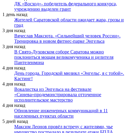
ДК «Восход»- победитель федерального конкурса,
учреждению выделен грант
1 день назад
Жителей Саратовской области ожидает жара, грозы и
град
3 дня назад
Вячеслав Максюта. «Сильнейший человек России».
Тренировка в новом фитнес-парке Энгельса
3 дня назад
В Свято-Духовском соборе Саратова можно
поклониться мощам великомученика и целителя
Пантелеимона
4 дня назад
День города. Городской мюзикл «Энгельс, я с тобой».
Кастинг!
4 дня назад
Вокалистка из Энгельса на фестивале
«Синева»продемонстрировала отточенное
исполнительское мастерство
4 дня назад
Обновление инженерных коммуникаций в 11
населенных пунктах области
5 дней назад
Максим Леонов провёл встречу с жителями, чье
имущество пострадало в результате атаки БПЛА