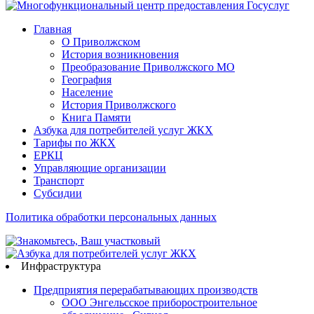
Главная
О Приволжском
История возникновения
Преобразование Приволжского МО
География
Население
История Приволжского
Книга Памяти
Азбука для потребителей услуг ЖКХ
Тарифы по ЖКХ
ЕРКЦ
Управляющие организации
Транспорт
Субсидии
Политика обработки персональных данных
Инфраструктура
Предприятия перерабатывающих производств
ООО Энгельсское приборостроительное