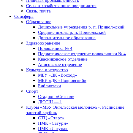
Пищевая промышленность
Сельскохозяйственные предприятия
Связь, почта
Соцсфера
Образование
Дошкольные учреждения р. п. Приволжский
Средние школы р. п. Приволжский
Дополнительное образование
Здравоохранение
Поликлиника № 4
Педиатрическое отделение поликлиники № 4
Квасниковское отделение
Анисовское отделение
Культура и искусство
МБУ «ДК «Восход»
МБУ «ДК «Покровский»
Библиотеки
Спорт
Стадион «Сигнал»
ДЮСШ — 1
Клубы «МБУ Энгельсская молодежь». Расписание
занятий клубов.
СТЦ «Старт»
ПМК «Сатурн»
ПМК «Лагуна»