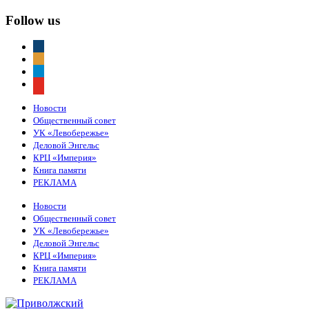
Follow us
vkontakte
odnoklassniki
telegram
youtube
Новости
Общественный совет
УК «Левобережье»
Деловой Энгельс
КРЦ «Империя»
Книга памяти
РЕКЛАМА
Новости
Общественный совет
УК «Левобережье»
Деловой Энгельс
КРЦ «Империя»
Книга памяти
РЕКЛАМА