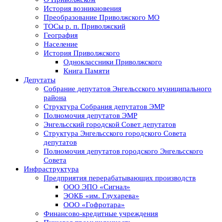
История возникновения
Преобразование Приволжского МО
ТОСы р. п. Приволжский
География
Население
История Приволжского
Одноклассники Приволжского
Книга Памяти
Депутаты
Собрание депутатов Энгельсского муниципального
района
Структура Собрания депутатов ЭМР
Полномочия депутатов ЭМР
Энгельсский городской Совет депутатов
Структура Энгельсского городского Совета
депутатов
Полномочия депутатов городского Энгельсского
Совета
Инфраструктура
Предприятия перерабатывающих производств
ООО ЭПО «Сигнал»
ЭОКБ «им. Глухарева»
ООО «Гофротара»
Финансово-кредитные учреждения