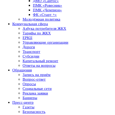
ДМО «Сантос»
ПМК «Ровесник»
ПМК «Чемпион»
ФК «Старт +»
Молодёжная политика
Коммунальная сфера
Азбука потребителя ЖКХ
Тарифы по ЖКХ
ЕРКЦ
Управляющие организации
Дороги
Транспорт
Субсидии
Капитальный ремонт
Ответы на вопросы
Обращения
Запись на приём
Вопрос-ответ
Опросы
Социальные сети
Реклама заявки
Баннеры
Пресс-центр
Газеты
Безопасность