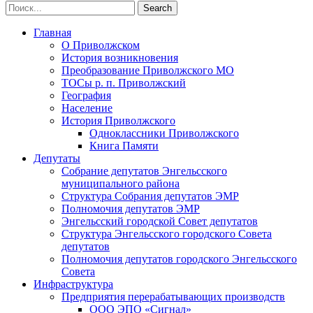
Главная
О Приволжском
История возникновения
Преобразование Приволжского МО
ТОСы р. п. Приволжский
География
Население
История Приволжского
Одноклассники Приволжского
Книга Памяти
Депутаты
Собрание депутатов Энгельсского
муниципального района
Структура Собрания депутатов ЭМР
Полномочия депутатов ЭМР
Энгельсский городской Совет депутатов
Структура Энгельсского городского Совета
депутатов
Полномочия депутатов городского Энгельсского
Совета
Инфраструктура
Предприятия перерабатывающих производств
ООО ЭПО «Сигнал»