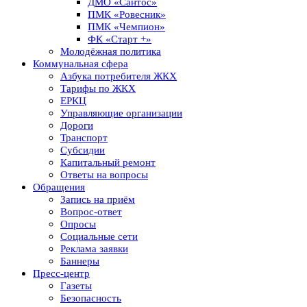
ДМО «Сантос»
ПМК «Ровесник»
ПМК «Чемпион»
ФК «Старт +»
Молодёжная политика
Коммунальная сфера
Азбука потребителя ЖКХ
Тарифы по ЖКХ
ЕРКЦ
Управляющие организации
Дороги
Транспорт
Субсидии
Капитальный ремонт
Ответы на вопросы
Обращения
Запись на приём
Вопрос-ответ
Опросы
Социальные сети
Реклама заявки
Баннеры
Пресс-центр
Газеты
Безопасность