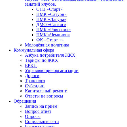
занятий клубов.
СТЦ «Старт»
ПМК «Сатурн»
ПМК «Лагуна»
ДМО «Сантос»
ПМК «Ровесник»
ПМК «Чемпион»
ФК «Старт +»
Молодёжная политика
Коммунальная сфера
Азбука потребителя ЖКХ
Тарифы по ЖКХ
ЕРКЦ
Управляющие организации
Дороги
Транспорт
Субсидии
Капитальный ремонт
Ответы на вопросы
Обращения
Запись на приём
Вопрос-ответ
Опросы
Социальные сети
Реклама заявки