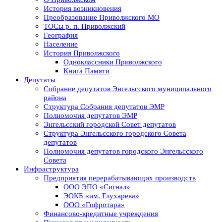
История возникновения
Преобразование Приволжского МО
ТОСы р. п. Приволжский
География
Население
История Приволжского
Одноклассники Приволжского
Книга Памяти
Депутаты
Собрание депутатов Энгельсского муниципального
района
Структура Собрания депутатов ЭМР
Полномочия депутатов ЭМР
Энгельсский городской Совет депутатов
Структура Энгельсского городского Совета
депутатов
Полномочия депутатов городского Энгельсского
Совета
Инфраструктура
Предприятия перерабатывающих производств
ООО ЭПО «Сигнал»
ЭОКБ «им. Глухарева»
ООО «Гофротара»
Финансово-кредитные учреждения