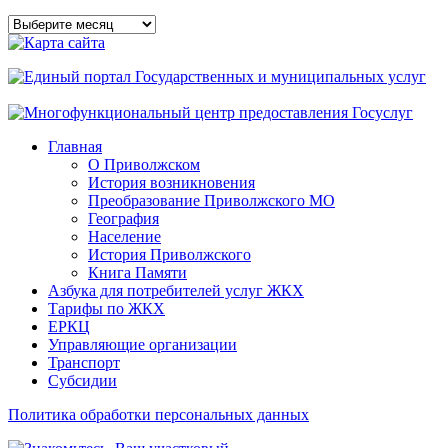
Архивы
сайта
Главная
О Приволжском
История возникновения
Преобразование Приволжского МО
География
Население
История Приволжского
Книга Памяти
Азбука для потребителей услуг ЖКХ
Тарифы по ЖКХ
ЕРКЦ
Управляющие организации
Транспорт
Субсидии
Политика обработки персональных данных