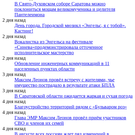
В Свято-Духовском соборе Саратова можно
поклониться мощам великомученика и целителя
Пантелеимона
2 дня назад
День города. Городской мюзикл «Энгельс, я с тобой».
Кастинг!
2 дня назад
Вокалистка из Энгельса на фестивале
«Синева»продемонстрировала отточенное
исполнительское мастерство
2 дня назад
Обновление инженерных коммуникаций в 11
населенных пунктах области
3 дня назад
Максим Леонов провёл встречу с жителями, чье
имущество пострадало в результате атаки БПЛА
3 дня назад
В Саратовской области ожидается жаркая и сухая погода
4 дня назад
Благоустройство территорий рядом с «Бульваром роз»
4 дня назад
Глава ЭМР Максим Леонов провёл приём участников
СВО и членов их семей
4 дня назад
В августе всех россиян ждет ряд изменений в