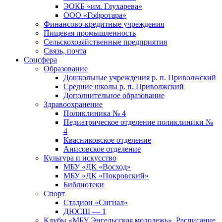
ЭОКБ «им. Глухарева»
ООО «Гофротара»
Финансово-кредитные учреждения
Пищевая промышленность
Сельскохозяйственные предприятия
Связь, почта
Соцсфера
Образование
Дошкольные учреждения р. п. Приволжский
Средние школы р. п. Приволжский
Дополнительное образование
Здравоохранение
Поликлиника № 4
Педиатрическое отделение поликлиники №
4
Квасниковское отделение
Анисовское отделение
Культура и искусство
МБУ «ДК «Восход»
МБУ «ДК «Покровский»
Библиотеки
Спорт
Стадион «Сигнал»
ДЮСШ — 1
Клубы «МБУ Энгельсская молодежь». Расписание