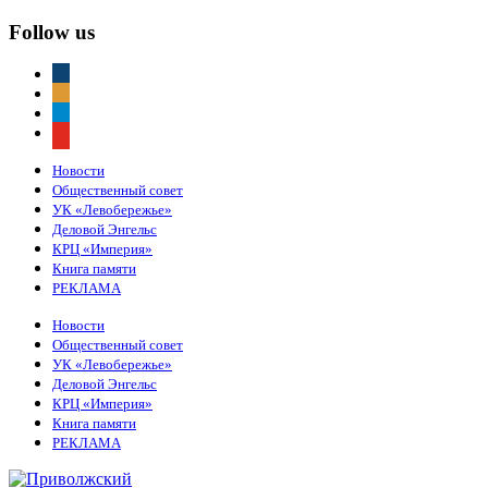
Follow us
vkontakte
odnoklassniki
telegram
youtube
Новости
Общественный совет
УК «Левобережье»
Деловой Энгельс
КРЦ «Империя»
Книга памяти
РЕКЛАМА
Новости
Общественный совет
УК «Левобережье»
Деловой Энгельс
КРЦ «Империя»
Книга памяти
РЕКЛАМА