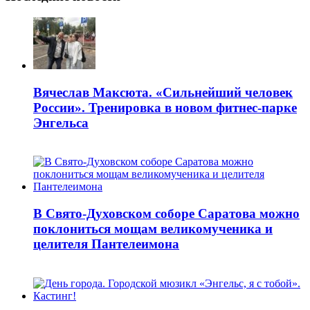
Вячеслав Максюта. «Сильнейший человек
России». Тренировка в новом фитнес-парке
Энгельса
В Свято-Духовском соборе Саратова можно
поклониться мощам великомученика и
целителя Пантелеимона