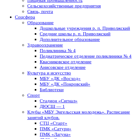
Пищевая промышленность
Сельскохозяйственные предприятия
Связь, почта
Соцсфера
Образование
Дошкольные учреждения р. п. Приволжский
Средние школы р. п. Приволжский
Дополнительное образование
Здравоохранение
Поликлиника № 4
Педиатрическое отделение поликлиники № 4
Квасниковское отделение
Анисовское отделение
Культура и искусство
МБУ «ДК «Восход»
МБУ «ДК «Покровский»
Библиотеки
Спорт
Стадион «Сигнал»
ДЮСШ — 1
Клубы «МБУ Энгельсская молодежь». Расписание
занятий клубов.
СТЦ «Старт»
ПМК «Сатурн»
ПМК «Лагуна»