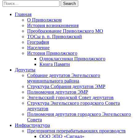
Главная
О Приволжском
История возникновения
Преобразование Приволжского МО
ТОСы р. п. Приволжский
География
Население
История Приволжского
Одноклассники Приволжского
Книга Памяти
Депутаты
Собрание депутатов Энгельсского
муниципального района
Структура Собрания депутатов ЭМР
Полномочия депутатов ЭМР
Энгельсский городской Совет депутатов
Структура Энгельсского городского Совета
депутатов
Полномочия депутатов городского Энгельсского
Совета
Инфраструктура
Предприятия перерабатывающих производств
ООО ЭПО «Сигнал»