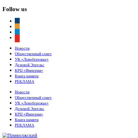
Follow us
vkontakte
odnoklassniki
telegram
youtube
Новости
Общественный совет
УК «Левобережье»
Деловой Энгельс
КРЦ «Империя»
Книга памяти
РЕКЛАМА
Новости
Общественный совет
УК «Левобережье»
Деловой Энгельс
КРЦ «Империя»
Книга памяти
РЕКЛАМА