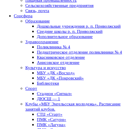
Пищевая промышленность
Сельскохозяйственные предприятия
Связь, почта
Соцсфера
Образование
Дошкольные учреждения р. п. Приволжский
Средние школы р. п. Приволжский
Дополнительное образование
Здравоохранение
Поликлиника № 4
Педиатрическое отделение поликлиники № 4
Квасниковское отделение
Анисовское отделение
Культура и искусство
МБУ «ДК «Восход»
МБУ «ДК «Покровский»
Библиотеки
Спорт
Стадион «Сигнал»
ДЮСШ — 1
Клубы «МБУ Энгельсская молодежь». Расписание
занятий клубов.
СТЦ «Старт»
ПМК «Сатурн»
ПМК «Лагуна»