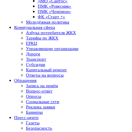
ДМО «Сантос»
ПМК «Ровесник»
ПМК «Чемпион»
ФК «Старт +»
Молодёжная политика
Коммунальная сфера
Азбука потребителя ЖКХ
Тарифы по ЖКХ
ЕРКЦ
Управляющие организации
Дороги
Транспорт
Субсидии
Капитальный ремонт
Ответы на вопросы
Обращения
Запись на приём
Вопрос-ответ
Опросы
Социальные сети
Реклама заявки
Баннеры
Пресс-центр
Газеты
Безопасность