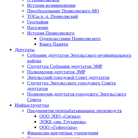
История возникновения
Преобразование Приволжского МО
ТОСы р. п. Приволжский
География
Население
История Приволжского
Одноклассники Приволжского
Книга Памяти
Депутаты
Собрание депутатов Энгельсского муниципального
района
Структура Собрания депутатов ЭМР
Полномочия депутатов ЭМР
Энгельсский городской Совет депутатов
Структура Энгельсского городского Совета
депутатов
Полномочия депутатов городского Энгельсского
Совета
Инфраструктура
Предприятия перерабатывающих производств
ООО ЭПО «Сигнал»
ЭОКБ «им. Глухарева»
ООО «Гофротара»
Финансово-кредитные учреждения