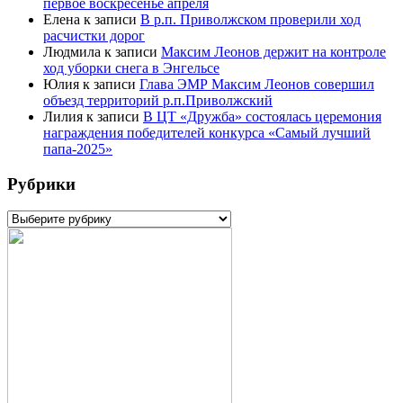
первое воскресенье апреля
Елена
к записи
В р.п. Приволжском проверили ход
расчистки дорог
Людмила
к записи
Максим Леонов держит на контроле
ход уборки снега в Энгельсе
Юлия
к записи
Глава ЭМР Максим Леонов совершил
объезд территорий р.п.Приволжский
Лилия
к записи
В ЦТ «Дружба» состоялась церемония
награждения победителей конкурса «Самый лучший
папа-2025»
Рубрики
Рубрики