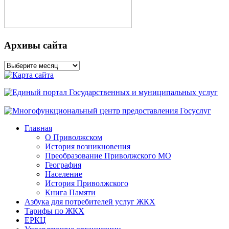
Архивы сайта
Архивы
сайта
Главная
О Приволжском
История возникновения
Преобразование Приволжского МО
География
Население
История Приволжского
Книга Памяти
Азбука для потребителей услуг ЖКХ
Тарифы по ЖКХ
ЕРКЦ