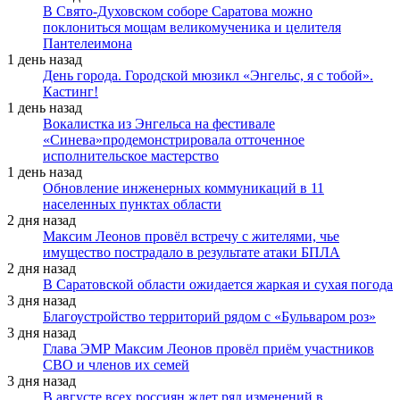
В Свято-Духовском соборе Саратова можно
поклониться мощам великомученика и целителя
Пантелеимона
1 день назад
День города. Городской мюзикл «Энгельс, я с тобой».
Кастинг!
1 день назад
Вокалистка из Энгельса на фестивале
«Синева»продемонстрировала отточенное
исполнительское мастерство
1 день назад
Обновление инженерных коммуникаций в 11
населенных пунктах области
2 дня назад
Максим Леонов провёл встречу с жителями, чье
имущество пострадало в результате атаки БПЛА
2 дня назад
В Саратовской области ожидается жаркая и сухая погода
3 дня назад
Благоустройство территорий рядом с «Бульваром роз»
3 дня назад
Глава ЭМР Максим Леонов провёл приём участников
СВО и членов их семей
3 дня назад
В августе всех россиян ждет ряд изменений в