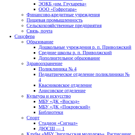
ЭОКБ «им. Глухарева»
ООО «Гофротара»
Финансово-кредитные учреждения
Пищевая промышленность
Сельскохозяйственные предприятия
Связь, почта
Соцсфера
Образование
Дошкольные учреждения р. п. Приволжский
Средние школы р. п. Приволжский
Дополнительное образование
Здравоохранение
Поликлиника № 4
Педиатрическое отделение поликлиники №
4
Квасниковское отделение
Анисовское отделение
Культура и искусство
МБУ «ДК «Восход»
МБУ «ДК «Покровский»
Библиотеки
Спорт
Стадион «Сигнал»
ДЮСШ — 1
Клубы «МБУ Энгельсская молодежь». Расписание