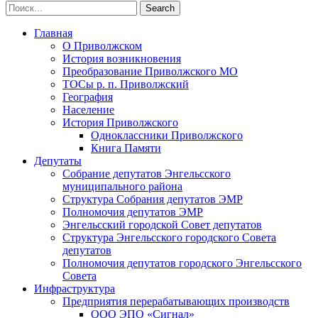
Главная
О Приволжском
История возникновения
Преобразование Приволжского МО
ТОСы р. п. Приволжский
География
Население
История Приволжского
Одноклассники Приволжского
Книга Памяти
Депутаты
Собрание депутатов Энгельсского
муниципального района
Структура Собрания депутатов ЭМР
Полномочия депутатов ЭМР
Энгельсский городской Совет депутатов
Структура Энгельсского городского Совета
депутатов
Полномочия депутатов городского Энгельсского
Совета
Инфраструктура
Предприятия перерабатывающих производств
ООО ЭПО «Сигнал»