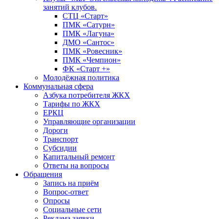
занятий клубов.
СТЦ «Старт»
ПМК «Сатурн»
ПМК «Лагуна»
ДМО «Сантос»
ПМК «Ровесник»
ПМК «Чемпион»
ФК «Старт +»
Молодёжная политика
Коммунальная сфера
Азбука потребителя ЖКХ
Тарифы по ЖКХ
ЕРКЦ
Управляющие организации
Дороги
Транспорт
Субсидии
Капитальный ремонт
Ответы на вопросы
Обращения
Запись на приём
Вопрос-ответ
Опросы
Социальные сети
Реклама заявки