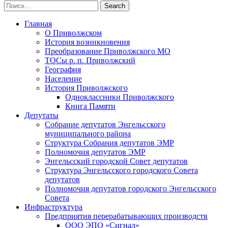
Главная
О Приволжском
История возникновения
Преобразование Приволжского МО
ТОСы р. п. Приволжский
География
Население
История Приволжского
Одноклассники Приволжского
Книга Памяти
Депутаты
Собрание депутатов Энгельсского
муниципального района
Структура Собрания депутатов ЭМР
Полномочия депутатов ЭМР
Энгельсский городской Совет депутатов
Структура Энгельсского городского Совета
депутатов
Полномочия депутатов городского Энгельсского
Совета
Инфраструктура
Предприятия перерабатывающих производств
ООО ЭПО «Сигнал»