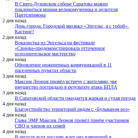
В Свято-Духовском соборе Саратова можно
поклониться мощам великомученика и целителя
Пантелеимона
2 дня назад
День города. Городской мюзикл «Энгельс, я с тобой».
Кастинг!
2 дня назад
Вокалистка из Энгельса на фестивале
«Синева»продемонстрировала отточенное
исполнительское мастерство
2 дня назад
Обновление инженерных коммуникаций в 11
населенных пунктах области
3 дня назад
Максим Леонов провёл встречу с жителями, чье
имущество пострадало в результате атаки БПЛА
3 дня назад
В Саратовской области ожидается жаркая и сухая погода
4 дня назад
Благоустройство территорий рядом с «Бульваром роз»
4 дня назад
Глава ЭМР Максим Леонов провёл приём участников
СВО и членов их семей
4 дня назад
В августе всех россиян ждет ряд изменений в