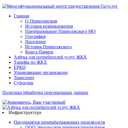
Главная
О Приволжском
История возникновения
Преобразование Приволжского МО
География
Население
История Приволжского
Книга Памяти
Азбука для потребителей услуг ЖКХ
Тарифы по ЖКХ
ЕРКЦ
Управляющие организации
Транспорт
Субсидии
Политика обработки персональных данных
Инфраструктура
Предприятия перерабатывающих производств
ООО Энгельсское приборостроительное