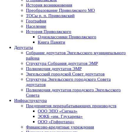
История возникновения
Преобразование Приволжского МО
ТОСы р. п. Приволжский
География
Население
История Приволжского
Одноклассники Приволжского
Книга Памяти
Депутаты
Собрание депутатов Энгельсского муниципального
района
Структура Собрания депутатов ЭМР
Полномочия депутатов ЭМР
Энгельсский городской Совет депутатов
Структура Энгельсского городского Совета
депутатов
Полномочия депутатов городского Энгельсского
Совета
Инфраструктура
Предприятия перерабатывающих производств
ООО ЭПО «Сигнал»
ЭОКБ «им. Глухарева»
ООО «Гофротара»
Финансово-кредитные учреждения