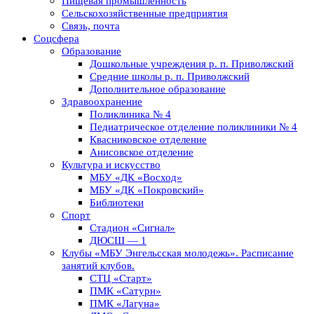
Пищевая промышленность
Сельскохозяйственные предприятия
Связь, почта
Соцсфера
Образование
Дошкольные учреждения р. п. Приволжский
Средние школы р. п. Приволжский
Дополнительное образование
Здравоохранение
Поликлиника № 4
Педиатрическое отделение поликлиники № 4
Квасниковское отделение
Анисовское отделение
Культура и искусство
МБУ «ДК «Восход»
МБУ «ДК «Покровский»
Библиотеки
Спорт
Стадион «Сигнал»
ДЮСШ — 1
Клубы «МБУ Энгельсская молодежь». Расписание
занятий клубов.
СТЦ «Старт»
ПМК «Сатурн»
ПМК «Лагуна»