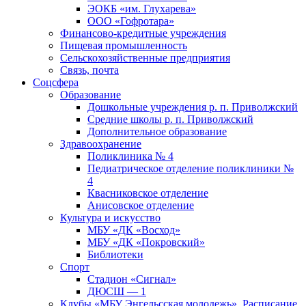
ЭОКБ «им. Глухарева»
ООО «Гофротара»
Финансово-кредитные учреждения
Пищевая промышленность
Сельскохозяйственные предприятия
Связь, почта
Соцсфера
Образование
Дошкольные учреждения р. п. Приволжский
Средние школы р. п. Приволжский
Дополнительное образование
Здравоохранение
Поликлиника № 4
Педиатрическое отделение поликлиники №
4
Квасниковское отделение
Анисовское отделение
Культура и искусство
МБУ «ДК «Восход»
МБУ «ДК «Покровский»
Библиотеки
Спорт
Стадион «Сигнал»
ДЮСШ — 1
Клубы «МБУ Энгельсская молодежь». Расписание