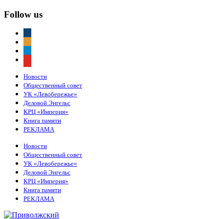
Follow us
vkontakte
odnoklassniki
telegram
youtube
Новости
Общественный совет
УК «Левобережье»
Деловой Энгельс
КРЦ «Империя»
Книга памяти
РЕКЛАМА
Новости
Общественный совет
УК «Левобережье»
Деловой Энгельс
КРЦ «Империя»
Книга памяти
РЕКЛАМА