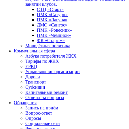
занятий клубов.
СТЦ «Старт»
ПМК «Сатурн»
ПМК «Лагуна»
ДМО «Сантос»
ПМК «Ровесник»
ПМК «Чемпион»
ФК «Старт +»
Молодёжная политика
Коммунальная сфера
Азбука потребителя ЖКХ
Тарифы по ЖКХ
ЕРКЦ
Управляющие организации
Дороги
Транспорт
Субсидии
Капитальный ремонт
Ответы на вопросы
Обращения
Запись на приём
Вопрос-ответ
Опросы
Социальные сети
Реклама заявки