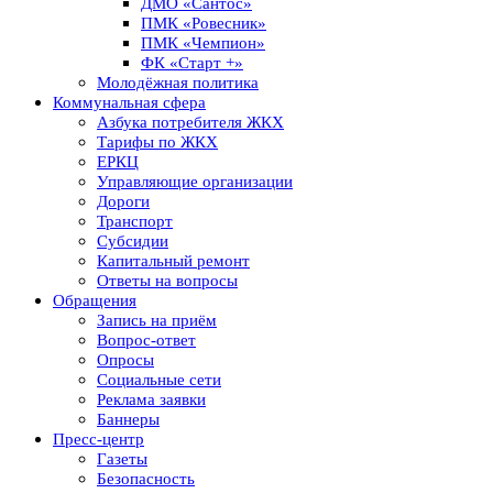
ДМО «Сантос»
ПМК «Ровесник»
ПМК «Чемпион»
ФК «Старт +»
Молодёжная политика
Коммунальная сфера
Азбука потребителя ЖКХ
Тарифы по ЖКХ
ЕРКЦ
Управляющие организации
Дороги
Транспорт
Субсидии
Капитальный ремонт
Ответы на вопросы
Обращения
Запись на приём
Вопрос-ответ
Опросы
Социальные сети
Реклама заявки
Баннеры
Пресс-центр
Газеты
Безопасность