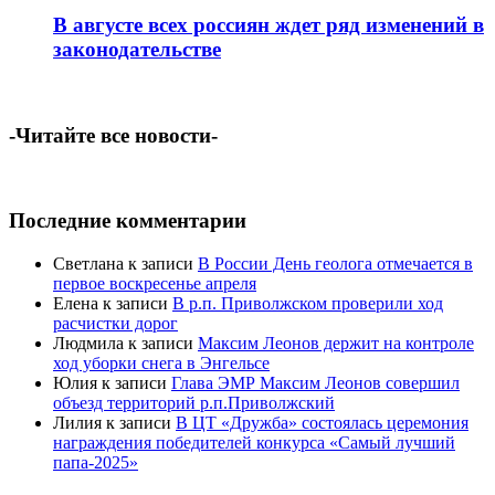
В августе всех россиян ждет ряд изменений в
законодательстве
-Читайте все новости-
Последние комментарии
Светлана
к записи
В России День геолога отмечается в
первое воскресенье апреля
Елена
к записи
В р.п. Приволжском проверили ход
расчистки дорог
Людмила
к записи
Максим Леонов держит на контроле
ход уборки снега в Энгельсе
Юлия
к записи
Глава ЭМР Максим Леонов совершил
объезд территорий р.п.Приволжский
Лилия
к записи
В ЦТ «Дружба» состоялась церемония
награждения победителей конкурса «Самый лучший
папа-2025»