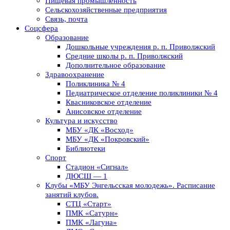
Пищевая промышленность
Сельскохозяйственные предприятия
Связь, почта
Соцсфера
Образование
Дошкольные учреждения р. п. Приволжский
Средние школы р. п. Приволжский
Дополнительное образование
Здравоохранение
Поликлиника № 4
Педиатрическое отделение поликлиники № 4
Квасниковское отделение
Анисовское отделение
Культура и искусство
МБУ «ДК «Восход»
МБУ «ДК «Покровский»
Библиотеки
Спорт
Стадион «Сигнал»
ДЮСШ — 1
Клубы «МБУ Энгельсская молодежь». Расписание
занятий клубов.
СТЦ «Старт»
ПМК «Сатурн»
ПМК «Лагуна»