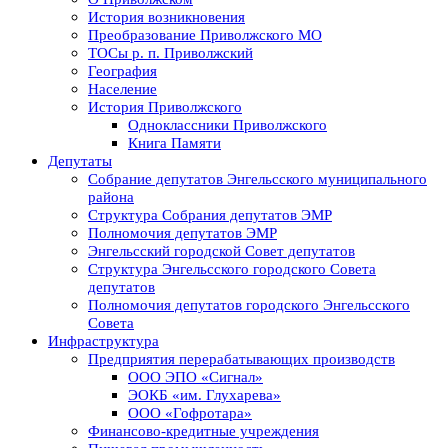
История возникновения
Преобразование Приволжского МО
ТОСы р. п. Приволжский
География
Население
История Приволжского
Одноклассники Приволжского
Книга Памяти
Депутаты
Собрание депутатов Энгельсского муниципального
района
Структура Собрания депутатов ЭМР
Полномочия депутатов ЭМР
Энгельсский городской Совет депутатов
Структура Энгельсского городского Совета
депутатов
Полномочия депутатов городского Энгельсского
Совета
Инфраструктура
Предприятия перерабатывающих производств
ООО ЭПО «Сигнал»
ЭОКБ «им. Глухарева»
ООО «Гофротара»
Финансово-кредитные учреждения