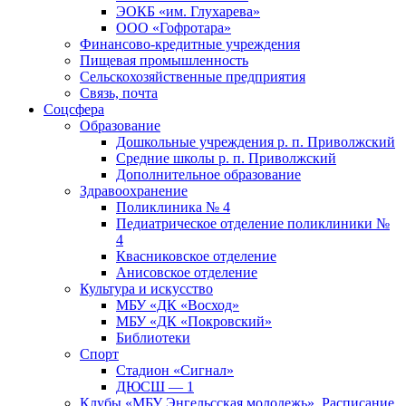
ЭОКБ «им. Глухарева»
ООО «Гофротара»
Финансово-кредитные учреждения
Пищевая промышленность
Сельскохозяйственные предприятия
Связь, почта
Соцсфера
Образование
Дошкольные учреждения р. п. Приволжский
Средние школы р. п. Приволжский
Дополнительное образование
Здравоохранение
Поликлиника № 4
Педиатрическое отделение поликлиники №
4
Квасниковское отделение
Анисовское отделение
Культура и искусство
МБУ «ДК «Восход»
МБУ «ДК «Покровский»
Библиотеки
Спорт
Стадион «Сигнал»
ДЮСШ — 1
Клубы «МБУ Энгельсская молодежь». Расписание