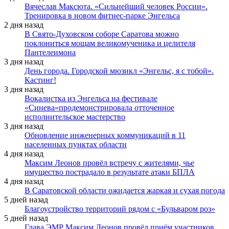
Вячеслав Максюта. «Сильнейший человек России».
Тренировка в новом фитнес-парке Энгельса
2 дня назад
В Свято-Духовском соборе Саратова можно
поклониться мощам великомученика и целителя
Пантелеимона
3 дня назад
День города. Городской мюзикл «Энгельс, я с тобой».
Кастинг!
3 дня назад
Вокалистка из Энгельса на фестивале
«Синева»продемонстрировала отточенное
исполнительское мастерство
3 дня назад
Обновление инженерных коммуникаций в 11
населенных пунктах области
4 дня назад
Максим Леонов провёл встречу с жителями, чье
имущество пострадало в результате атаки БПЛА
4 дня назад
В Саратовской области ожидается жаркая и сухая погода
5 дней назад
Благоустройство территорий рядом с «Бульваром роз»
5 дней назад
Глава ЭМР Максим Леонов провёл приём участников