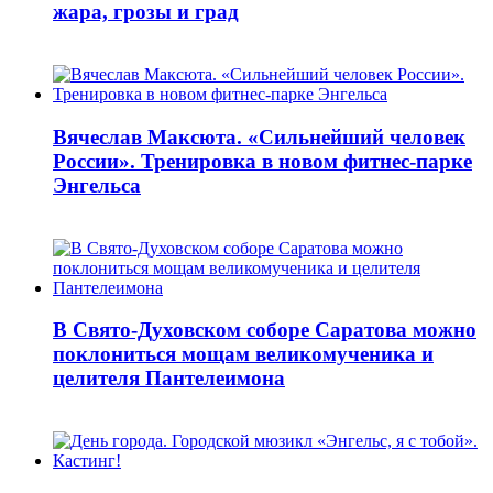
жара, грозы и град
Вячеслав Максюта. «Сильнейший человек
России». Тренировка в новом фитнес-парке
Энгельса
В Свято-Духовском соборе Саратова можно
поклониться мощам великомученика и
целителя Пантелеимона