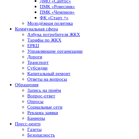
ДМО «Сантос»
ПМК «Ровесник»
ПМК «Чемпион»
ФК «Старт +»
Молодёжная политика
Коммунальная сфера
Азбука потребителя ЖКХ
Тарифы по ЖКХ
ЕРКЦ
Управляющие организации
Дороги
Транспорт
Субсидии
Капитальный ремонт
Ответы на вопросы
Обращения
Запись на приём
Вопрос-ответ
Опросы
Социальные сети
Реклама заявки
Баннеры
Пресс-центр
Газеты
Безопасность