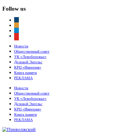
Follow us
vkontakte
odnoklassniki
telegram
youtube
Новости
Общественный совет
УК «Левобережье»
Деловой Энгельс
КРЦ «Империя»
Книга памяти
РЕКЛАМА
Новости
Общественный совет
УК «Левобережье»
Деловой Энгельс
КРЦ «Империя»
Книга памяти
РЕКЛАМА