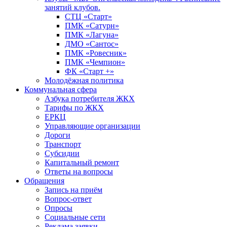
занятий клубов.
СТЦ «Старт»
ПМК «Сатурн»
ПМК «Лагуна»
ДМО «Сантос»
ПМК «Ровесник»
ПМК «Чемпион»
ФК «Старт +»
Молодёжная политика
Коммунальная сфера
Азбука потребителя ЖКХ
Тарифы по ЖКХ
ЕРКЦ
Управляющие организации
Дороги
Транспорт
Субсидии
Капитальный ремонт
Ответы на вопросы
Обращения
Запись на приём
Вопрос-ответ
Опросы
Социальные сети
Реклама заявки