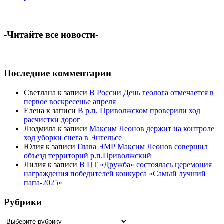
-Читайте все новости-
Последние комментарии
Светлана
к записи
В России День геолога отмечается в
первое воскресенье апреля
Елена
к записи
В р.п. Приволжском проверили ход
расчистки дорог
Людмила
к записи
Максим Леонов держит на контроле
ход уборки снега в Энгельсе
Юлия
к записи
Глава ЭМР Максим Леонов совершил
объезд территорий р.п.Приволжский
Лилия
к записи
В ЦТ «Дружба» состоялась церемония
награждения победителей конкурса «Самый лучший
папа-2025»
Рубрики
Рубрики