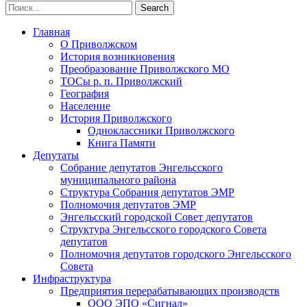
Главная
О Приволжском
История возникновения
Преобразование Приволжского МО
ТОСы р. п. Приволжский
География
Население
История Приволжского
Одноклассники Приволжского
Книга Памяти
Депутаты
Собрание депутатов Энгельсского
муниципального района
Структура Собрания депутатов ЭМР
Полномочия депутатов ЭМР
Энгельсский городской Совет депутатов
Структура Энгельсского городского Совета
депутатов
Полномочия депутатов городского Энгельсского
Совета
Инфраструктура
Предприятия перерабатывающих производств
ООО ЭПО «Сигнал»