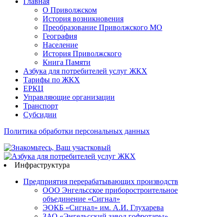
Главная
О Приволжском
История возникновения
Преобразование Приволжского МО
География
Население
История Приволжского
Книга Памяти
Азбука для потребителей услуг ЖКХ
Тарифы по ЖКХ
ЕРКЦ
Управляющие организации
Транспорт
Субсидии
Политика обработки персональных данных
Инфраструктура
Предприятия перерабатывающих производств
ООО Энгельсское приборостроительное
объединение «Сигнал»
ЭОКБ «Сигнал» им. А.И. Глухарева
ЗАО «Энгельсский завод гофротары»