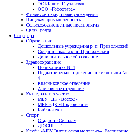
ЭОКБ «им. Глухарева»
ООО «Гофротара»
Финансово-кредитные учреждения
Пищевая промышленность
Сельскохозяйственные предприятия
Связь, почта
Соцсфера
Образование
Дошкольные учреждения р. п. Приволжский
Средние школы р. п. Приволжский
Дополнительное образование
Здравоохранение
Поликлиника № 4
Педиатрическое отделение поликлиники №
4
Квасниковское отделение
Анисовское отделение
Культура и искусство
МБУ «ДК «Восход»
МБУ «ДК «Покровский»
Библиотеки
Спорт
Стадион «Сигнал»
ДЮСШ — 1
Клубы «МБУ Энгельсская молодежь». Расписание