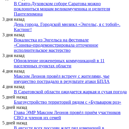
В Свято-Духовском соборе Саратова можно
поклониться мощам великомученика и целителя
Пантелеимона
3 дня назад
День города. Городской мюзикл «Энгельс, я с тобой».
Кастинг!
3 дня назад
Вокалистка из Энгельса на фестивале
«Синева»продемонстрировала отточенное
исполнительское мастерство
3 дня назад
Обновление инженерных коммуникаций в 11
населенных пунктах области
4 дня назад
Максим Леонов провёл встречу с жителями, чье
имущество пострадало в результате атаки БПЛА
4 дня назад
В Саратовской области ожидается жаркая и сухая погода
5 дней назад
Благоустройство территорий рядом с «Бульваром роз»
5 дней назад
Глава ЭМР Максим Леонов провёл приём участников
СВО и членов их семей
5 дней назад
В августе всех россиян ждет ряд изменений в