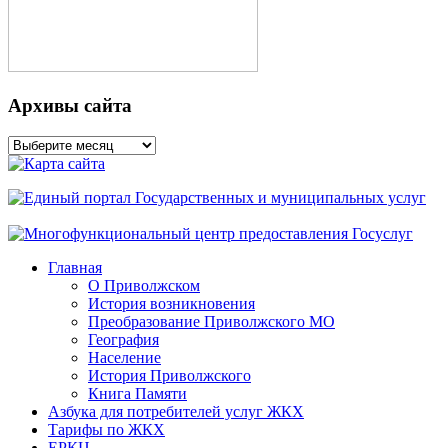
Архивы сайта
Архивы
сайта
Главная
О Приволжском
История возникновения
Преобразование Приволжского МО
География
Население
История Приволжского
Книга Памяти
Азбука для потребителей услуг ЖКХ
Тарифы по ЖКХ
ЕРКЦ