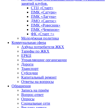
занятий клубов.
СТЦ «Старт»
ПМК «Сатурн»
ПМК «Лагуна»
ДМО «Сантос»
ПМК «Ровесник»
ПМК «Чемпион»
ФК «Старт +»
Молодёжная политика
Коммунальная сфера
Азбука потребителя ЖКХ
Тарифы по ЖКХ
ЕРКЦ
Управляющие организации
Дороги
Транспорт
Субсидии
Капитальный ремонт
Ответы на вопросы
Обращения
Запись на приём
Вопрос-ответ
Опросы
Социальные сети
Реклама заявки