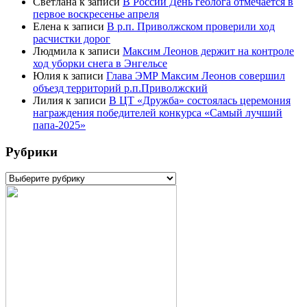
Светлана
к записи
В России День геолога отмечается в
первое воскресенье апреля
Елена
к записи
В р.п. Приволжском проверили ход
расчистки дорог
Людмила
к записи
Максим Леонов держит на контроле
ход уборки снега в Энгельсе
Юлия
к записи
Глава ЭМР Максим Леонов совершил
объезд территорий р.п.Приволжский
Лилия
к записи
В ЦТ «Дружба» состоялась церемония
награждения победителей конкурса «Самый лучший
папа-2025»
Рубрики
Рубрики