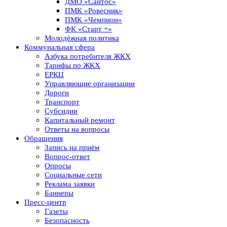
ДМО «Сантос»
ПМК «Ровесник»
ПМК «Чемпион»
ФК «Старт +»
Молодёжная политика
Коммунальная сфера
Азбука потребителя ЖКХ
Тарифы по ЖКХ
ЕРКЦ
Управляющие организации
Дороги
Транспорт
Субсидии
Капитальный ремонт
Ответы на вопросы
Обращения
Запись на приём
Вопрос-ответ
Опросы
Социальные сети
Реклама заявки
Баннеры
Пресс-центр
Газеты
Безопасность