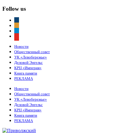
Follow us
vkontakte
odnoklassniki
telegram
youtube
Новости
Общественный совет
УК «Левобережье»
Деловой Энгельс
КРЦ «Империя»
Книга памяти
РЕКЛАМА
Новости
Общественный совет
УК «Левобережье»
Деловой Энгельс
КРЦ «Империя»
Книга памяти
РЕКЛАМА