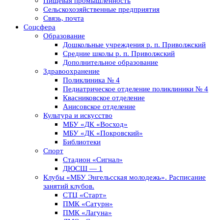
Пищевая промышленность
Сельскохозяйственные предприятия
Связь, почта
Соцсфера
Образование
Дошкольные учреждения р. п. Приволжский
Средние школы р. п. Приволжский
Дополнительное образование
Здравоохранение
Поликлиника № 4
Педиатрическое отделение поликлиники № 4
Квасниковское отделение
Анисовское отделение
Культура и искусство
МБУ «ДК «Восход»
МБУ «ДК «Покровский»
Библиотеки
Спорт
Стадион «Сигнал»
ДЮСШ — 1
Клубы «МБУ Энгельсская молодежь». Расписание
занятий клубов.
СТЦ «Старт»
ПМК «Сатурн»
ПМК «Лагуна»