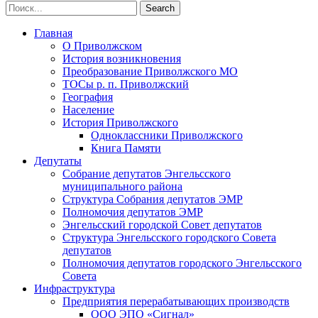
Главная
О Приволжском
История возникновения
Преобразование Приволжского МО
ТОСы р. п. Приволжский
География
Население
История Приволжского
Одноклассники Приволжского
Книга Памяти
Депутаты
Собрание депутатов Энгельсского
муниципального района
Структура Собрания депутатов ЭМР
Полномочия депутатов ЭМР
Энгельсский городской Совет депутатов
Структура Энгельсского городского Совета
депутатов
Полномочия депутатов городского Энгельсского
Совета
Инфраструктура
Предприятия перерабатывающих производств
ООО ЭПО «Сигнал»