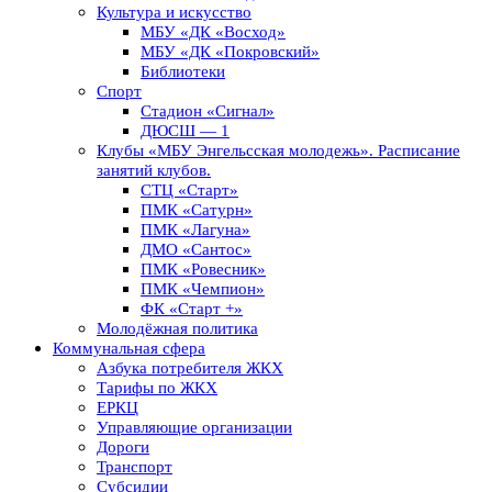
Культура и искусство
МБУ «ДК «Восход»
МБУ «ДК «Покровский»
Библиотеки
Спорт
Стадион «Сигнал»
ДЮСШ — 1
Клубы «МБУ Энгельсская молодежь». Расписание
занятий клубов.
СТЦ «Старт»
ПМК «Сатурн»
ПМК «Лагуна»
ДМО «Сантос»
ПМК «Ровесник»
ПМК «Чемпион»
ФК «Старт +»
Молодёжная политика
Коммунальная сфера
Азбука потребителя ЖКХ
Тарифы по ЖКХ
ЕРКЦ
Управляющие организации
Дороги
Транспорт
Субсидии