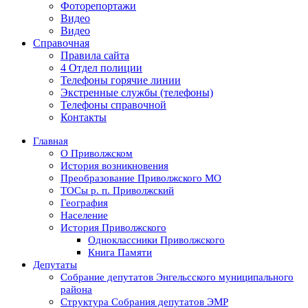
Фоторепортажи
Видео
Видео
Справочная
Правила сайта
4 Отдел полиции
Телефоны горячие линии
Экстренные службы (телефоны)
Телефоны справочной
Контакты
Главная
О Приволжском
История возникновения
Преобразование Приволжского МО
ТОСы р. п. Приволжский
География
Население
История Приволжского
Одноклассники Приволжского
Книга Памяти
Депутаты
Собрание депутатов Энгельсского муниципального
района
Структура Собрания депутатов ЭМР