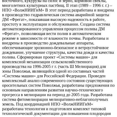
восточного, кукурузы на силос и зерно, кормовой свеклы,
многолетних культурных пастбищ. II этап (1989 – 1996 г. г.) –
НПО «ВолжНИИГиМ» В этот период разработана и внедрена
в производство гидравлическая система аварийной защиты
ДМ «Фрегат», показавшая высокую надежность в работе,
простоту в эксплуатации и обслуживании. Создана система
автоматизированного управления процессом полива ДМ
«Фрегат», позволяющая вести полив в автоматическом
режиме в зависимости от влажности почвы. Разработаны и
внедрены в производство дождевальные аппараты,
обеспечивающие эрозионно-безопасное и ветроустойчивое
дождевание, улучшение структуры, качества дождя и качества
полива. Сформирован проект «Системы машин» для
комплексной механизации сельскохозяйственного
производства на 1996-2005 г г. (часть Ш Мелиорация) для
зоны Поволжья, являющийся одной из составных частей
«Системы машин» для Российской Федерации. Проведен
комплексный анализ современного состояния существующих
оросительных систем Поволжья, разработаны предложения по
основным направлениям развития научно-технического
прогресса в мелиорации на период до 2005 года. Разработана
система фитомелиорации мелиоративно-неблагополучных
земель. Под координацией НПО «ВолжНИИГиМ»
разработана технология и подготовлен комплект типовой
технологической документации для повышения плодородия