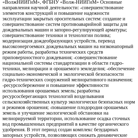
«ВолжНИИГиМ», ФГБНУ «Волж-НИИГиМ» Основные
направления научной деятельности: -совершенствование
элементов конструкций и повышение надежности
эксплуатации закрытых оросительных систем: создание и
совершенствование систем противоаварийной защиты для
дождевальных машин и запорно-регулирующей арматуры;
совершенствование техники и технологии полива;
модернизация дождеобразующих устройств, перевод
высокоэнергоемких дождевальных машин на низконапорный
режим работы, разработка технических средств
приповерхностного дождевания; -совершенствование
национальной системы стандартизации в области гидро-
техники, мелиорации и орошаемого земледелия; -обеспечение
социально-экономической и экологической безопасности
гидро-технических сооружений мелиоративного назначения;
-ресурсосбережение и повышение эффективности
использования орошаемых земель; разработка
ресурсосберегающих технологий возделывания
сельскохозяйственных культур экологически безопасных норм
и режимов орошения; -повышение плодородия орошаемых
земель и улучшение экологической обстановки на
мелиорируемой территории, использование осадка сточных
вод промышленных предприятий в качестве органического
удобрения. В этот период создан комплекс безударных
запорных устройств, позволяющих снижать динамические