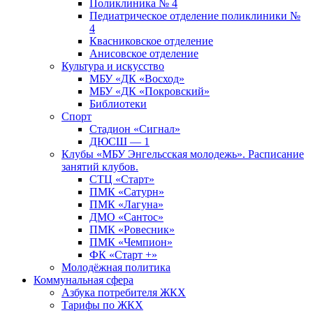
Поликлиника № 4
Педиатрическое отделение поликлиники №
4
Квасниковское отделение
Анисовское отделение
Культура и искусство
МБУ «ДК «Восход»
МБУ «ДК «Покровский»
Библиотеки
Спорт
Стадион «Сигнал»
ДЮСШ — 1
Клубы «МБУ Энгельсская молодежь». Расписание
занятий клубов.
СТЦ «Старт»
ПМК «Сатурн»
ПМК «Лагуна»
ДМО «Сантос»
ПМК «Ровесник»
ПМК «Чемпион»
ФК «Старт +»
Молодёжная политика
Коммунальная сфера
Азбука потребителя ЖКХ
Тарифы по ЖКХ