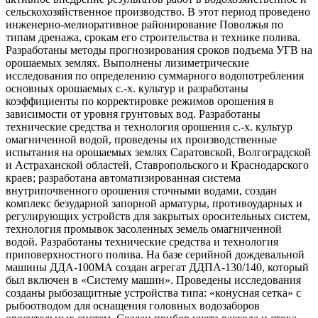
сельскохозяйственное производство. В этот период проведено
инженерно-мелиоративное районирование Поволжья по
типам дренажа, срокам его строительства и технике полива.
Разработаны методы прогнозирования сроков подъема УГВ на
орошаемых землях. Выполнены лизиметрические
исследования по определению суммарного водопотребления
основных орошаемых с.-х. культур и разработаны
коэффициенты по корректировке режимов орошения в
зависимости от уровня грунтовых вод. Разработаны
технические средства и технология орошения с.-х. культур
омагниченной водой, проведены их производственные
испытания на орошаемых землях Саратовской, Волгоградской
и Астраханской областей, Ставропольского и Краснодарского
краев; разработана автоматизированная система
внутрипочвенного орошения сточными водами, создан
комплекс безударной запорной арматуры, противоударных и
регулирующих устройств для закрытых оросительных систем,
технология промывок засоленных земель омагниченной
водой. Разработаны технические средства и технология
приповерхностного полива. На базе серийной дождевальной
машины ДДА-100МА создан агрегат ДДПА-130/140, который
был включен в «Систему машин». Проведены исследования
созданы рыбозащитные устройства типа: «конусная сетка» с
рыбоотводом для оснащения головных водозаборов