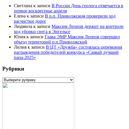
Светлана
к записи
В России День геолога отмечается в
первое воскресенье апреля
Елена
к записи
В р.п. Приволжском проверили ход
расчистки дорог
Людмила
к записи
Максим Леонов держит на контроле
ход уборки снега в Энгельсе
Юлия
к записи
Глава ЭМР Максим Леонов совершил
объезд территорий р.п.Приволжский
Лилия
к записи
В ЦТ «Дружба» состоялась церемония
награждения победителей конкурса «Самый лучший
папа-2025»
Рубрики
Рубрики