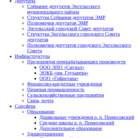
Депутаты
Собрание депутатов Энгельсского
муниципального района
Структура Собрания депутатов ЭМР
Полномочия депутатов ЭМР
Энгельсский городской Совет депутатов
Структура Энгельсского городского Совета
депутатов
Полномочия депутатов городского Энгельсского
Совета
Инфраструктура
Предприятия перерабатывающих производств
ООО ЭПО «Сигнал»
ЭОКБ «им. Глухарева»
ООО «Гофротара»
Финансово-кредитные учреждения
Пищевая промышленность
Сельскохозяйственные предприятия
Связь, почта
Соцсфера
Образование
Дошкольные учреждения р. п. Приволжский
Средние школы р. п. Приволжский
Дополнительное образование
Здравоохранение