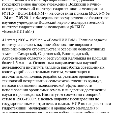
государственное научное учреждение Волжский научно-
исследовательский институт гидротехники и мелиорации
(ФГНУ «ВолжНИИГиМ»), на основании приказа МСХ РФ №
124 от 17.05.2011 г. Федеральное государственное бюджетное
научное учреждение Волжский научно-исследовательский
институт гидротехники и мелиорации (ФГБНУ
«ВолжНИИГиМ»)
4.I этап (1966 – 1989 г.г. – «ВолжНИИГиМ» Главной задачей
института являлось научное обоснование широкого
ирригационного строительства и освоения мелиоративных
земель в Самарской, Саратовской, Волгоградской,
Астраханской областях и республики Калмыкия на площади
более 1,5 млн. га. Основными направлениями научной
деятельности института являлись разработка совершенных
конструкций оросительных систем, механизация и
автоматизация полива, разработка режимов орошения и
технологий возделывания сельскохозяйственных культур,
методов повышения экономической эффективности
использования орошаемых земель и внедрения достижений
науки в производство. Институтом совместно с опорной
сетью в 1966-1989 г. г. велись широкие исследования по
государственным и отраслевым планам НИР по направлениям
гидротехники, мелиорации и орошаемого земледелия и
активное внедрение результатов работ в водохозяйственное и