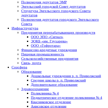
Полномочия депутатов ЭМР
Энгельсский городской Совет депутатов
Структура Энгельсского городского Совета
депутатов
Полномочия депутатов городского Энгельсского
Совета
Инфраструктура
Предприятия перерабатывающих производств
ООО ЭПО «Сигнал»
ЭОКБ «им. Глухарева»
ООО «Гофротара»
Финансово-кредитные учреждения
Пищевая промышленность
Сельскохозяйственные предприятия
Связь, почта
Соцсфера
Образование
Дошкольные учреждения р. п. Приволжский
Средние школы р. п. Приволжский
Дополнительное образование
Здравоохранение
Поликлиника № 4
Педиатрическое отделение поликлиники № 4
Квасниковское отделение
Анисовское отделение