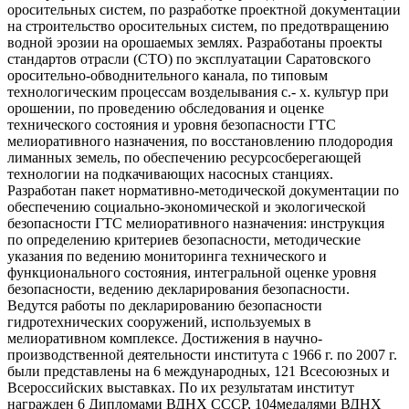
оросительных систем, по разработке проектной документации
на строительство оросительных систем, по предотвращению
водной эрозии на орошаемых землях. Разработаны проекты
стандартов отрасли (СТО) по эксплуатации Саратовского
оросительно-обводнительного канала, по типовым
технологическим процессам возделывания с.- х. культур при
орошении, по проведению обследования и оценке
технического состояния и уровня безопасности ГТС
мелиоративного назначения, по восстановлению плодородия
лиманных земель, по обеспечению ресурсосберегающей
технологии на подкачивающих насосных станциях.
Разработан пакет нормативно-методической документации по
обеспечению социально-экономической и экологической
безопасности ГТС мелиоративного назначения: инструкция
по определению критериев безопасности, методические
указания по ведению мониторинга технического и
функционального состояния, интегральной оценке уровня
безопасности, ведению декларирования безопасности.
Ведутся работы по декларированию безопасности
гидротехнических сооружений, используемых в
мелиоративном комплексе. Достижения в научно-
производственной деятельности института с 1966 г. по 2007 г.
были представлены на 6 международных, 121 Всесоюзных и
Всероссийских выставках. По их результатам институт
награжден 6 Дипломами ВДНХ СССР, 104медалями ВДНХ