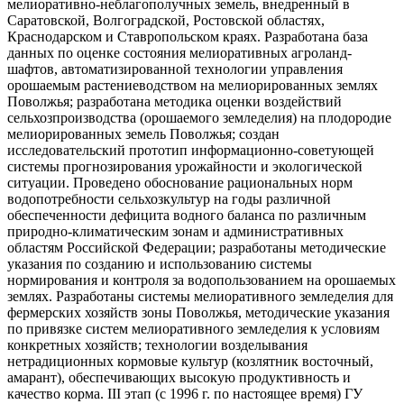
мелиоративно-неблагополучных земель, внедренный в
Саратовской, Волгоградской, Ростовской областях,
Краснодарском и Ставропольском краях. Разработана база
данных по оценке состояния мелиоративных агроланд-
шафтов, автоматизированной технологии управления
орошаемым растениеводством на мелиорированных землях
Поволжья; разработана методика оценки воздействий
сельхозпроизводства (орошаемого земледелия) на плодородие
мелиорированных земель Поволжья; создан
исследовательский прототип информационно-советующей
системы прогнозирования урожайности и экологической
ситуации. Проведено обоснование рациональных норм
водопотребности сельхозкультур на годы различной
обеспеченности дефицита водного баланса по различным
природно-климатическим зонам и административных
областям Российской Федерации; разработаны методические
указания по созданию и использованию системы
нормирования и контроля за водопользованием на орошаемых
землях. Разработаны системы мелиоративного земледелия для
фермерских хозяйств зоны Поволжья, методические указания
по привязке систем мелиоративного земледелия к условиям
конкретных хозяйств; технологии возделывания
нетрадиционных кормовые культур (козлятник восточный,
амарант), обеспечивающих высокую продуктивность и
качество корма. III этап (с 1996 г. по настоящее время) ГУ