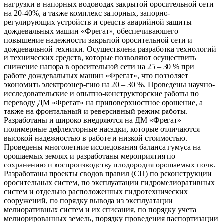
нагрузки в напорных водоводах закрытой оросительной сети
на 20-40%, а также комплекс запорных, запорно-
регулирующих устройств и средств аварийной защиты
дождевальных машин «Фрегат», обеспечивающего
повышение надежности закрытой оросительной сети и
дождевальной техники. Осуществлена разработка технологий
и технических средств, которые позволяют осуществить
снижение напора в оросительной сети на 25 – 30 % при
работе дождевальных машин «Фрегат», что позволяет
экономить электроэнер-гию на 20 – 30 %. Проведены научно-
исследовательские и опытно-конструкторские работы по
переводу ДМ «Фрегат» на приповерхностное орошение, а
также на фронтальный и реверсивный режим работы.
Разработаны и широко внедряются на ДМ «Фрегат»
полимерные дефлекторные насадки, которые отличаются
высокой надежностью в работе и низкой стоимостью.
Проведены многолетние исследования баланса гумуса на
орошаемых землях и разработаны мероприятия по
сохранению и воспроизводству плодородия орошаемых почв.
Разработаны проекты сводов правил (СП) по реконструкции
оросительных систем, по эксплуатации гидромелиоративных
систем и отдельно расположенных гидротехнических
сооружений, по порядку вывода из эксплуатации
мелиоративных систем и их списания, по порядку учета
мелиорированных земель, порядку проведения паспортизации