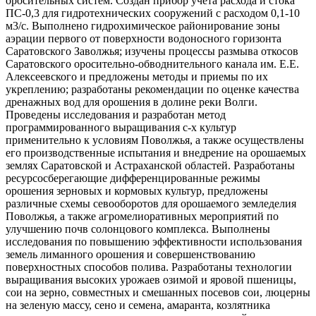
оросительных систем. Создан прибор учета расхода и стока
ПС-0,3 для гидротехнических сооружений с расходом 0,1-10
м3/с. Выполнено гидрохимическое районирование зоны
аэрации первого от поверхности водоносного горизонта
Саратовского Заволжья; изучены процессы размыва откосов
Саратовского оросительно-обводнительного канала им. Е.Е.
Алексеевского и предложены методы и приемы по их
укреплению; разработаны рекомендации по оценке качества
дренажных вод для орошения в долине реки Волги.
Проведены исследования и разработан метод
программированного выращивания с-х культур
применительно к условиям Поволжья, а также осуществлены
его производственные испытания и внедрение на орошаемых
землях Саратовской и Астраханской областей. Разработаны
ресурсосберегающие дифференцированные режимы
орошения зерновых и кормовых культур, предложены
различные схемы севооборотов для орошаемого земледелия
Поволжья, а также агромелиоративных мероприятий по
улучшению почв солонцового комплекса. Выполнены
исследования по повышению эффективности использования
земель лиманного орошения и совершенствованию
поверхностных способов полива. Разработаны технологии
выращивания высоких урожаев озимой и яровой пшеницы,
сои на зерно, совместных и смешанных посевов сои, люцерны
на зеленую массу, сено и семена, амаранта, козлятника