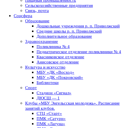
Пищевая промышленность
Сельскохозяйственные предприятия
Связь, почта
Соцсфера
Образование
Дошкольные учреждения р. п. Приволжский
Средние школы р. п. Приволжский
Дополнительное образование
Здравоохранение
Поликлиника № 4
Педиатрическое отделение поликлиники № 4
Квасниковское отделение
Анисовское отделение
Культура и искусство
МБУ «ДК «Восход»
МБУ «ДК «Покровский»
Библиотеки
Спорт
Стадион «Сигнал»
ДЮСШ — 1
Клубы «МБУ Энгельсская молодежь». Расписание
занятий клубов.
СТЦ «Старт»
ПМК «Сатурн»
ПМК «Лагуна»