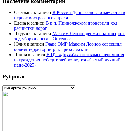
Последние комментарии
Светлана
к записи
В России День геолога отмечается в
первое воскресенье апреля
Елена
к записи
В р.п. Приволжском проверили ход
расчистки дорог
Людмила
к записи
Максим Леонов держит на контроле
ход уборки снега в Энгельсе
Юлия
к записи
Глава ЭМР Максим Леонов совершил
объезд территорий р.п.Приволжский
Лилия
к записи
В ЦТ «Дружба» состоялась церемония
награждения победителей конкурса «Самый лучший
папа-2025»
Рубрики
Рубрики