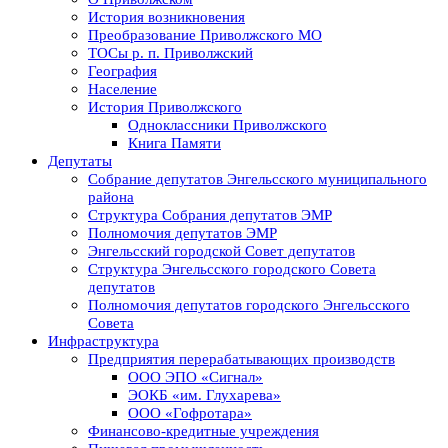
История возникновения
Преобразование Приволжского МО
ТОСы р. п. Приволжский
География
Население
История Приволжского
Одноклассники Приволжского
Книга Памяти
Депутаты
Собрание депутатов Энгельсского муниципального
района
Структура Собрания депутатов ЭМР
Полномочия депутатов ЭМР
Энгельсский городской Совет депутатов
Структура Энгельсского городского Совета
депутатов
Полномочия депутатов городского Энгельсского
Совета
Инфраструктура
Предприятия перерабатывающих производств
ООО ЭПО «Сигнал»
ЭОКБ «им. Глухарева»
ООО «Гофротара»
Финансово-кредитные учреждения