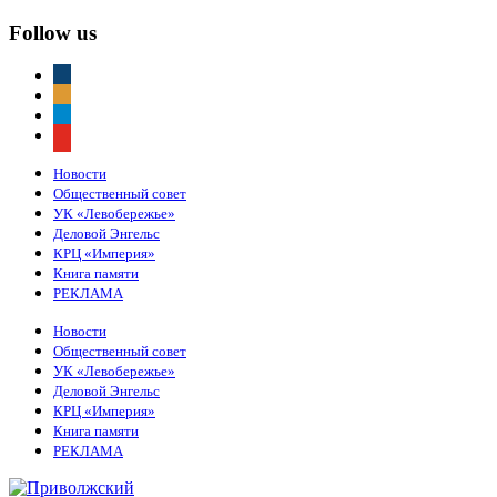
Follow us
vkontakte
odnoklassniki
telegram
youtube
Новости
Общественный совет
УК «Левобережье»
Деловой Энгельс
КРЦ «Империя»
Книга памяти
РЕКЛАМА
Новости
Общественный совет
УК «Левобережье»
Деловой Энгельс
КРЦ «Империя»
Книга памяти
РЕКЛАМА