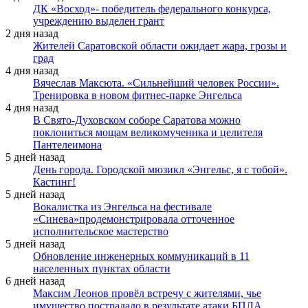
ДК «Восход»- победитель федерального конкурса,
учреждению выделен грант
2 дня назад
Жителей Саратовской области ожидает жара, грозы и
град
4 дня назад
Вячеслав Максюта. «Сильнейший человек России».
Тренировка в новом фитнес-парке Энгельса
4 дня назад
В Свято-Духовском соборе Саратова можно
поклониться мощам великомученика и целителя
Пантелеимона
5 дней назад
День города. Городской мюзикл «Энгельс, я с тобой».
Кастинг!
5 дней назад
Вокалистка из Энгельса на фестивале
«Синева»продемонстрировала отточенное
исполнительское мастерство
5 дней назад
Обновление инженерных коммуникаций в 11
населенных пунктах области
6 дней назад
Максим Леонов провёл встречу с жителями, чье
имущество пострадало в результате атаки БПЛА