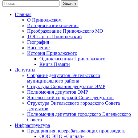
Главная
О Приволжском
История возникновения
Преобразование Приволжского МО
ТОСы р. п. Приволжский
География
Население
История Приволжского
Одноклассники Приволжского
Книга Памяти
Депутаты
Собрание депутатов Энгельсского
муниципального района
Структура Собрания депутатов ЭМР
Полномочия депутатов ЭМР
Энгельсский городской Совет депутатов
Структура Энгельсского городского Совета
депутатов
Полномочия депутатов городского Энгельсского
Совета
Инфраструктура
Предприятия перерабатывающих производств
ООО ЭПО «Сигнал»