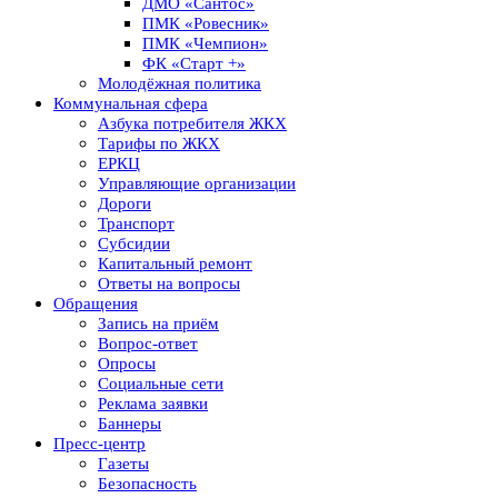
ДМО «Сантос»
ПМК «Ровесник»
ПМК «Чемпион»
ФК «Старт +»
Молодёжная политика
Коммунальная сфера
Азбука потребителя ЖКХ
Тарифы по ЖКХ
ЕРКЦ
Управляющие организации
Дороги
Транспорт
Субсидии
Капитальный ремонт
Ответы на вопросы
Обращения
Запись на приём
Вопрос-ответ
Опросы
Социальные сети
Реклама заявки
Баннеры
Пресс-центр
Газеты
Безопасность