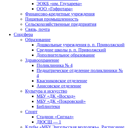
ЭОКБ «им. Глухарева»
ООО «Гофротара»
Финансово-кредитные учреждения
Пищевая промышленность
Сельскохозяйственные предприятия
Связь, почта
Соцсфера
Образование
Дошкольные учреждения р. п. Приволжский
Средние школы р. п. Приволжский
Дополнительное образование
Здравоохранение
Поликлиника № 4
Педиатрическое отделение поликлиники №
4
Квасниковское отделение
Анисовское отделение
Культура и искусство
МБУ «ДК «Восход»
МБУ «ДК «Покровский»
Библиотеки
Спорт
Стадион «Сигнал»
ДЮСШ — 1
Клубы «МБУ Энгельсская молодежь». Расписание