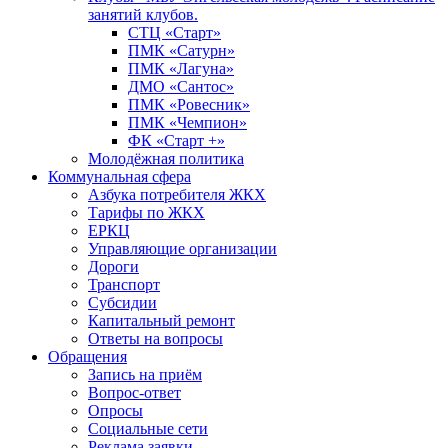
занятий клубов.
СТЦ «Старт»
ПМК «Сатурн»
ПМК «Лагуна»
ДМО «Сантос»
ПМК «Ровесник»
ПМК «Чемпион»
ФК «Старт +»
Молодёжная политика
Коммунальная сфера
Азбука потребителя ЖКХ
Тарифы по ЖКХ
ЕРКЦ
Управляющие организации
Дороги
Транспорт
Субсидии
Капитальный ремонт
Ответы на вопросы
Обращения
Запись на приём
Вопрос-ответ
Опросы
Социальные сети
Реклама заявки