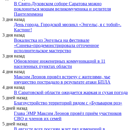
В Свято-Духовском соборе Саратова можно
поклониться мощам великомученика и целителя
Пантелеимона
3 дня назад
День города. Городской мюзикл «Энгельс, я с тобой».
Кастинг!
3 дня назад
Вокалистка из Энгельса на фестивале
«Синева»продемонстрировала отточенное
исполнительское мастерство
3 дня назад
Обновление инженерных коммуникаций в 11
населенных пунктах области
4 дня назад
Максим Леонов провёл встречу с жителями, чье
имущество пострадало в результате атаки БПЛА
4 дня назад
В Саратовской области ожидается жаркая и сухая погода
5 дней назад
Благоустройство территорий рядом с «Бульваром роз»
5 дней назад
Глава ЭМР Максим Леонов провёл приём участников
СВО и членов их семей
5 дней назад
В августе всех россиян ждет ряд изменений в