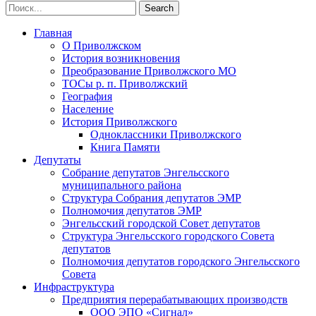
Главная
О Приволжском
История возникновения
Преобразование Приволжского МО
ТОСы р. п. Приволжский
География
Население
История Приволжского
Одноклассники Приволжского
Книга Памяти
Депутаты
Собрание депутатов Энгельсского
муниципального района
Структура Собрания депутатов ЭМР
Полномочия депутатов ЭМР
Энгельсский городской Совет депутатов
Структура Энгельсского городского Совета
депутатов
Полномочия депутатов городского Энгельсского
Совета
Инфраструктура
Предприятия перерабатывающих производств
ООО ЭПО «Сигнал»