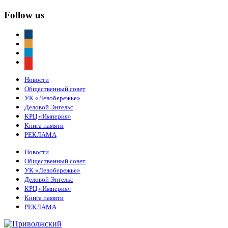
Follow us
vkontakte
odnoklassniki
telegram
youtube
Новости
Общественный совет
УК «Левобережье»
Деловой Энгельс
КРЦ «Империя»
Книга памяти
РЕКЛАМА
Новости
Общественный совет
УК «Левобережье»
Деловой Энгельс
КРЦ «Империя»
Книга памяти
РЕКЛАМА