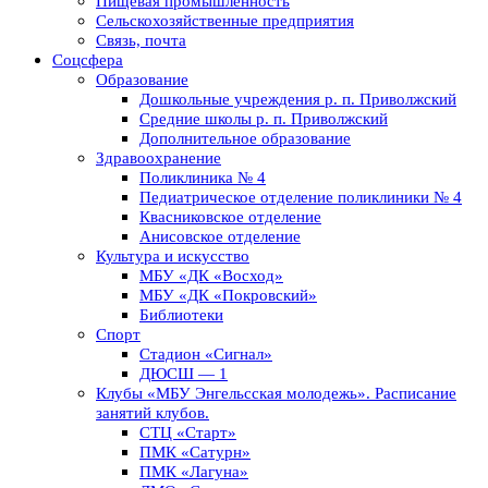
Пищевая промышленность
Сельскохозяйственные предприятия
Связь, почта
Соцсфера
Образование
Дошкольные учреждения р. п. Приволжский
Средние школы р. п. Приволжский
Дополнительное образование
Здравоохранение
Поликлиника № 4
Педиатрическое отделение поликлиники № 4
Квасниковское отделение
Анисовское отделение
Культура и искусство
МБУ «ДК «Восход»
МБУ «ДК «Покровский»
Библиотеки
Спорт
Стадион «Сигнал»
ДЮСШ — 1
Клубы «МБУ Энгельсская молодежь». Расписание
занятий клубов.
СТЦ «Старт»
ПМК «Сатурн»
ПМК «Лагуна»