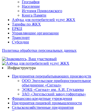
География
Население
История Приволжского
Книга Памяти
Азбука для потребителей услуг ЖКХ
Тарифы по ЖКХ
ЕРКЦ
Управляющие организации
Транспорт
Субсидии
Политика обработки персональных данных
Инфраструктура
Предприятия перерабатывающих производств
ООО Энгельсское приборостроительное
объединение «Сигнал»
ЭОКБ «Сигнал» им. А.И. Глухарева
ЗАО «Энгельсский завод гофротары»
Финансово-кредитные учреждения
Предприятия пищевой промышленности
Сельскохозяйственные предприятия