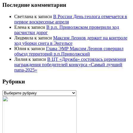
Последние комментарии
Светлана
к записи
В России День геолога отмечается в
первое воскресенье апреля
Елена
к записи
В р.п. Приволжском проверили ход
расчистки дорог
Людмила
к записи
Максим Леонов держит на контроле
ход уборки снега в Энгельсе
Юлия
к записи
Глава ЭМР Максим Леонов совершил
объезд территорий р.п.Приволжский
Лилия
к записи
В ЦТ «Дружба» состоялась церемония
награждения победителей конкурса «Самый лучший
папа-2025»
Рубрики
Рубрики