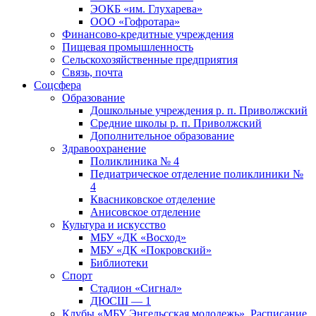
ЭОКБ «им. Глухарева»
ООО «Гофротара»
Финансово-кредитные учреждения
Пищевая промышленность
Сельскохозяйственные предприятия
Связь, почта
Соцсфера
Образование
Дошкольные учреждения р. п. Приволжский
Средние школы р. п. Приволжский
Дополнительное образование
Здравоохранение
Поликлиника № 4
Педиатрическое отделение поликлиники №
4
Квасниковское отделение
Анисовское отделение
Культура и искусство
МБУ «ДК «Восход»
МБУ «ДК «Покровский»
Библиотеки
Спорт
Стадион «Сигнал»
ДЮСШ — 1
Клубы «МБУ Энгельсская молодежь». Расписание