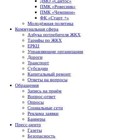
ДМО «Сантос»
ПМК «Ровесник»
ПМК «Чемпион»
ФК «Старт +»
Молодёжная политика
Коммунальная сфера
Азбука потребителя ЖКХ
Тарифы по ЖКХ
ЕРКЦ
Управляющие организации
Дороги
Транспорт
Субсидии
Капитальный ремонт
Ответы на вопросы
Обращения
Запись на приём
Вопрос-ответ
Опросы
Социальные сети
Реклама заявки
Баннеры
Пресс-центр
Газеты
Безопасность