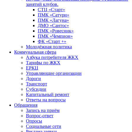
занятий клубов.
СТЦ «Старт»
ПМК «Сатурн»
ПМК «Лагуна»
ДМО «Сантос»
ПМК «Ровесник»
ПМК «Чемпион»
ФК «Старт +»
Молодёжная политика
Коммунальная сфера
Азбука потребителя ЖКХ
Тарифы по ЖКХ
ЕРКЦ
Управляющие организации
Дороги
Транспорт
Субсидии
Капитальный ремонт
Ответы на вопросы
Обращения
Запись на приём
Вопрос-ответ
Опросы
Социальные сети
Реклама заявки