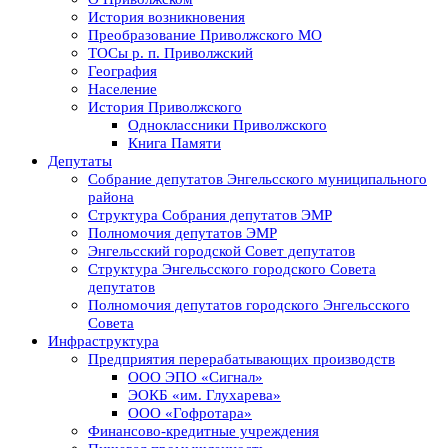
История возникновения
Преобразование Приволжского МО
ТОСы р. п. Приволжский
География
Население
История Приволжского
Одноклассники Приволжского
Книга Памяти
Депутаты
Собрание депутатов Энгельсского муниципального
района
Структура Собрания депутатов ЭМР
Полномочия депутатов ЭМР
Энгельсский городской Совет депутатов
Структура Энгельсского городского Совета
депутатов
Полномочия депутатов городского Энгельсского
Совета
Инфраструктура
Предприятия перерабатывающих производств
ООО ЭПО «Сигнал»
ЭОКБ «им. Глухарева»
ООО «Гофротара»
Финансово-кредитные учреждения