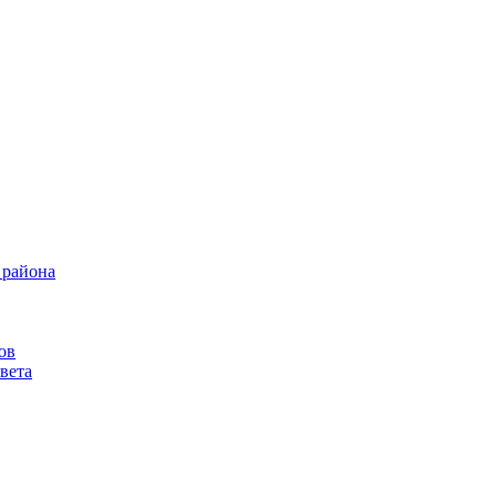
 района
ов
вета