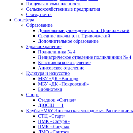
Пищевая промышленность
Сельскохозяйственные предприятия
Связь, почта
Соцсфера
Образование
Дошкольные учреждения р. п. Приволжский
Средние школы р. п. Приволжский
Дополнительное образование
Здравоохранение
Поликлиника № 4
Педиатрическое отделение поликлиники № 4
Квасниковское отделение
Анисовское отделение
Культура и искусство
МБУ «ДК «Восход»
МБУ «ДК «Покровский»
Библиотеки
Спорт
Стадион «Сигнал»
ДЮСШ — 1
Клубы «МБУ Энгельсская молодежь». Расписание з
СТЦ «Старт»
ПМК «Сатурн»
ПМК «Лагуна»
ДМО «Сантос»