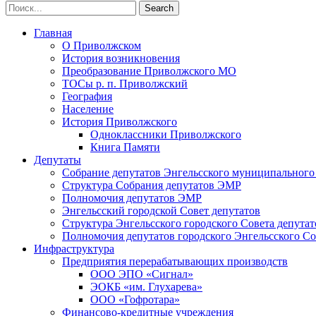
Главная
О Приволжском
История возникновения
Преобразование Приволжского МО
ТОСы р. п. Приволжский
География
Население
История Приволжского
Одноклассники Приволжского
Книга Памяти
Депутаты
Собрание депутатов Энгельсского муниципального
Структура Собрания депутатов ЭМР
Полномочия депутатов ЭМР
Энгельсский городской Совет депутатов
Структура Энгельсского городского Совета депутат
Полномочия депутатов городского Энгельсского Со
Инфраструктура
Предприятия перерабатывающих производств
ООО ЭПО «Сигнал»
ЭОКБ «им. Глухарева»
ООО «Гофротара»
Финансово-кредитные учреждения