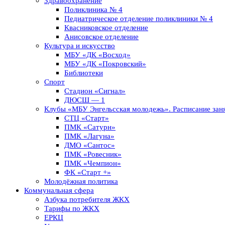
Здравоохранение
Поликлиника № 4
Педиатрическое отделение поликлиники № 4
Квасниковское отделение
Анисовское отделение
Культура и искусство
МБУ «ДК «Восход»
МБУ «ДК «Покровский»
Библиотеки
Спорт
Стадион «Сигнал»
ДЮСШ — 1
Клубы «МБУ Энгельсская молодежь». Расписание заня
СТЦ «Старт»
ПМК «Сатурн»
ПМК «Лагуна»
ДМО «Сантос»
ПМК «Ровесник»
ПМК «Чемпион»
ФК «Старт +»
Молодёжная политика
Коммунальная сфера
Азбука потребителя ЖКХ
Тарифы по ЖКХ
ЕРКЦ