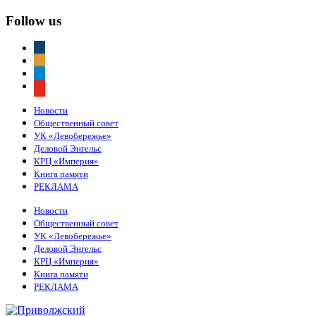
Follow us
vkontakte
odnoklassniki
telegram
youtube
Новости
Общественный совет
УК «Левобережье»
Деловой Энгельс
КРЦ «Империя»
Книга памяти
РЕКЛАМА
Новости
Общественный совет
УК «Левобережье»
Деловой Энгельс
КРЦ «Империя»
Книга памяти
РЕКЛАМА