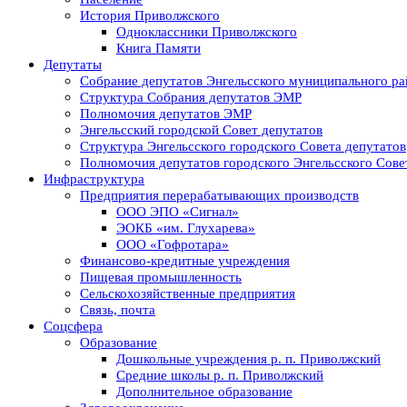
История Приволжского
Одноклассники Приволжского
Книга Памяти
Депутаты
Собрание депутатов Энгельсского муниципального ра
Структура Собрания депутатов ЭМР
Полномочия депутатов ЭМР
Энгельсский городской Совет депутатов
Структура Энгельсского городского Совета депутатов
Полномочия депутатов городского Энгельсского Сове
Инфраструктура
Предприятия перерабатывающих производств
ООО ЭПО «Сигнал»
ЭОКБ «им. Глухарева»
ООО «Гофротара»
Финансово-кредитные учреждения
Пищевая промышленность
Сельскохозяйственные предприятия
Связь, почта
Соцсфера
Образование
Дошкольные учреждения р. п. Приволжский
Средние школы р. п. Приволжский
Дополнительное образование